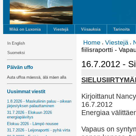
Mikä on Luxonia
Viestejä
Viisauksia
Tarinoita
Home
Viestejä
In English
fiilisraportti - Vapa
Suomeksi
16.7.2012 - Sie
Päivän uffo
Auta uffoa mäessä, älä mäen alla
SIELUSIIRTYMÄ
Uusimmat viestit
Kirjoittanut Nanc
1.8.2026 - Maskuliinin paluu - oikean
16.7.2012
järjestyksen palauttaminen
Energiaa välittäe
31.7.2026 - Elokuun 2026
energiapäivitys
Elokuu 2026 - Lämpö nousee
Vapaus on syntym
31.7.2026 - Leijonaportti - pyhä virta