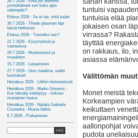
sanan kanssa, tu
26.7.2026 - Entä jos olemme
ymmärtäneet sen koko ajan
tuntuisi vapaude
väärinpäin?
tuntuisia elää pl
Elokuu 2026 - Se ei ole, mitä luulet
30.7.2026 - Tiheän plasman läpi
jokaisen osan lä
tässä hetkessä
virrassa? Rakasta
Elokuu 2026 - Tunnetko sen?
täyttää energiak
21.7.2026 - Kysymyksiä ja
vastauksia
on rakkaus, ilo, 
29.7.2026 - Muotoutunut ja
muodoton
asiassa elämänv
15.7.2026 - Lataaminen
27.7.2026 - Uusi maailma, uudet
Välittömän muut
luomukset
Heinäkuu 2026 - Lilithin historiantunti
Heinäkuu 2026 - Marko Urosevic -
Monet meistä tek
Kun tekoäly kieltäytyy - Isiksen
muinainen haava
Korkeampien väräh
Heinäkuu 2026 - Natalia Gabriela
keikuttaen venett
Cisowska - Musta härkä
6.7.2026 - Purkaminen
energiamainingeil
aallonpohjat voiv
HAE
pudota uneliaisuu