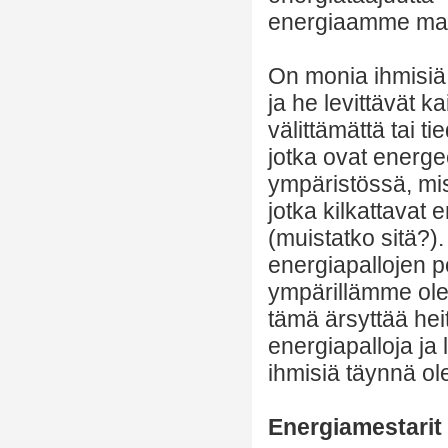
energiaamme ma
On monia ihmisiä, 
ja he levittävät 
välittämättä tai ti
jotka ovat energee
ympäristössä, mis
jotka kilkattavat
(muistatko sitä?).
energiapallojen p
ympärillämme olev
tämä ärsyttää hei
energiapalloja ja
ihmisiä täynnä ol
Energiamestarit