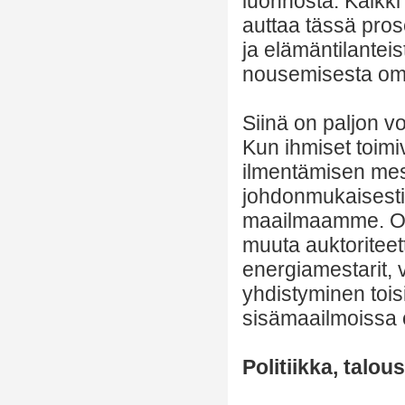
luonnosta. Kaikk
auttaa tässä pro
ja elämäntilantei
nousemisesta om
Siinä on paljon v
Kun ihmiset toimi
ilmentämisen mest
johdonmukaisesti 
maailmaamme. Ole
muuta auktoritee
energiamestarit
yhdistyminen toi
sisämaailmoissa o
Politiikka, talous