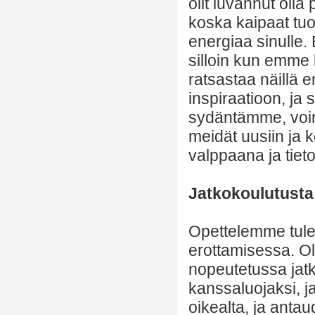
olit luvannut olla p
koska kaipaat tu
energiaa sinulle
silloin kun emme k
ratsastaa näillä e
inspiraatioon, ja
sydäntämme, voim
meidät uusiin ja 
valppaana ja tiet
Jatkokoulutusta
Opettelemme tule
erottamisessa. 
nopeutetussa jatk
kanssaluojaksi, j
oikealta, ja antau