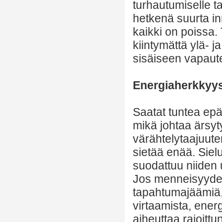
turhautumiselle 
hetkenä suurta i
kaikki on poissa.
kiintymättä ylä- j
sisäiseen vapaut
Energiaherkkyy
Saatat tuntea epäm
mikä johtaa ärsyt
värähtelytaajuut
sietää enää. Sie
suodattuu niiden u
Jos menneisyydes
tapahtumajäämiä, 
virtaamista, energ
aiheuttaa rajoitt