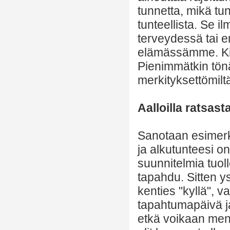
tunnetta, mikä tun
tunteellista. Se i
terveydessä tai 
elämässämme. Kiinn
Pienimmätkin tönäi
merkityksettömilt
Aalloilla ratsas
Sanotaan esimerki
ja alkutunteesi on
suunnitelmia tuoll
tapahdu. Sitten y
kenties "kyllä", v
tapahtumapäivä ja
etkä voikaan menn