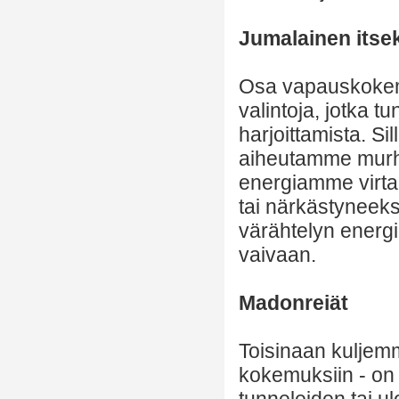
Jumalainen itse
Osa vapauskokemu
valintoja, jotka 
harjoittamista. Si
aiheutamme murhe
energiamme virt
tai närkästyneek
värähtelyn energi
vaivaan.
Madonreiät
Toisinaan kuljemm
kokemuksiin - on 
tunneleiden tai ul