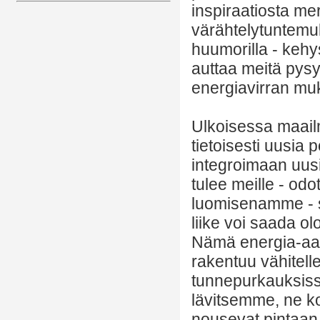
inspiraatiosta me
värähtelytuntemuk
huumorilla - kehys
auttaa meitä pys
energiavirran mu
Ulkoisessa maail
tietoisesti uusia 
integroimaan uusi
tulee meille - od
luomisenamme - se
liike voi saada o
Nämä energia-aal
rakentuu vähitell
tunnepurkauksissa
lävitsemme, ne ko
nousevat pintaan ja