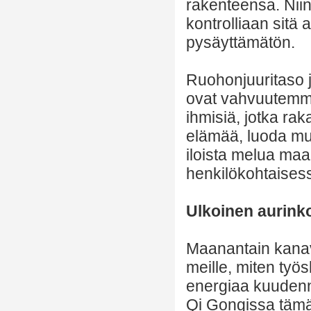
rakenteensa. Niin
kontrolliaan sitä 
pysäyttämätön.
Ruohonjuuritaso 
ovat vahvuutemme
ihmisiä, jotka ra
elämää, luoda musi
iloista melua maa
henkilökohtaises
Ulkoinen aurinko
Maanantain kanav
meille, miten työ
energiaa kuudenne
Qi Gongissa tämä 