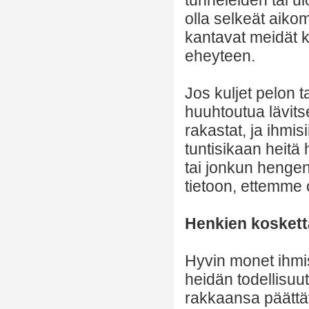
olla selkeät aiko
kantavat meidät 
eheyteen.
Jos kuljet pelon t
huuhtoutua lävitse
rakastat, ja ihmi
tuntisikaan heitä
tai jonkun henge
tietoon, ettemme
Henkien kosket
Hyvin monet ihmis
heidän todellisuu
rakkaansa päättäv