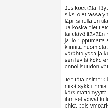
Jos koet tätä, löy
siksi olet tässä 
läpi, sinulla on t
Ja koska olet tie
tai elävöittävään
ja ilo riippumatta 
kiinnitä huomiota
värähtelyssä ja k
sen levitä koko e
onnellisuuden värä
Tee tätä esimerk
mikä sykkii ihmis
kärsimättömyyttä.
ihmiset voivat tul
ehkä pois ympäris