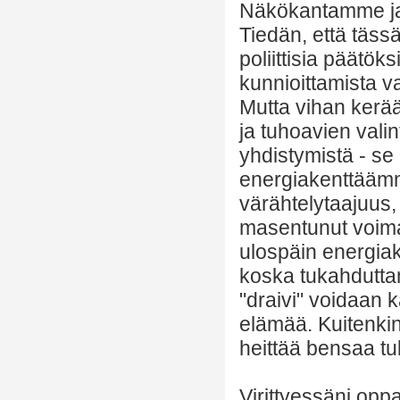
Näkökantamme jaka
Tiedän, että täss
poliittisia päätök
kunnioittamista v
Mutta vihan kerää
ja tuhoavien vali
yhdistymistä - se
energiakenttääm
värähtelytaajuus,
masentunut voim
ulospäin energiak
koska tukahdutta
"draivi" voidaan k
elämää. Kuitenkin
heittää bensaa tu
Virittyessäni opp