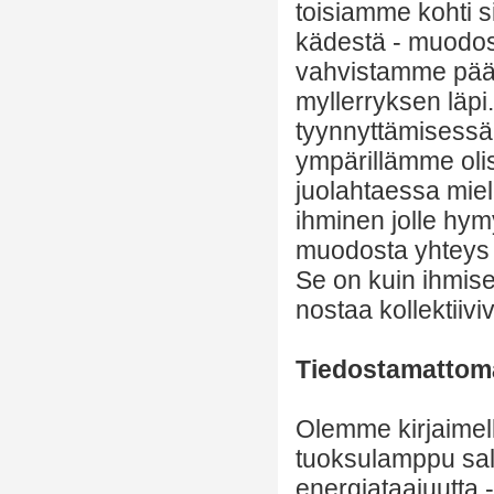
toisiamme kohti s
kädestä - muodos
vahvistamme päät
myllerryksen läpi
tyynnyttämisessä,
ympärillämme oli
juolahtaessa miel
ihminen jolle hymy
muodosta yhteys j
Se on kuin ihmise
nostaa kollektiiv
Tiedostamattoma
Olemme kirjaimelli
tuoksulamppu sall
energiataajuutta 