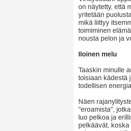
on näytetty, että 
yritetään puolust
mikä liittyy its
toimiminen elämä
nousta pelon ja v
Iloinen melu
Taaskin minulle a
toisiaan kädestä 
todellisen energi
Näen rajanylityste
"eroamista", jotk
luo pelkoa ja eri
pelkäävät, koska