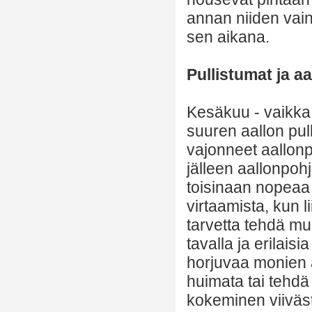
annan niiden vain
sen aikana.
Pullistumat ja a
Kesäkuu - vaikka o
suuren aallon pul
vajonneet aallonp
jälleen aallonpo
toisinaan nopeaa l
virtaamista, kun 
tarvetta tehdä mu
tavalla ja erilaisi
horjuvaa monien a
huimata tai tehdä
kokeminen viivästy