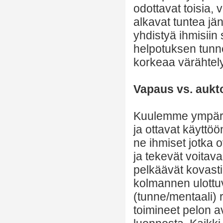
odottavat toisia,
alkavat tuntea jä
yhdistyä ihmisiin
helpotuksen tunn
korkeaa värähte
Vapaus vs. aukto
Kuulemme ympäri m
ja ottavat käyttö
ne ihmiset jotka 
ja tekevät voitav
pelkäävät kovasti
kolmannen ulottu
(tunne/mentaali) 
toimineet pelon av