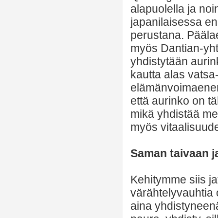
alapuolella ja n
japanilaisessa en
perustana. Pääla
myös Dantian-yhte
yhdistytään auri
kautta alas vatsa
elämänvoimaenerg
että aurinko on tä
mikä yhdistää me
myös vitaalisuude
Saman taivaan 
Kehitymme siis j
värähtelyvauhtia
aina yhdistyneenä 