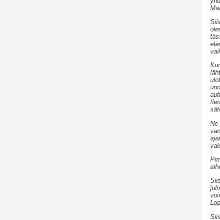
yhd
Maa
Sii
ole
täs
elä
vai
Kun
läh
ulo
uno
aut
tie
sät
Ne 
van
aja
val
Pim
aih
Sii
jul
voi
Lop
Sii