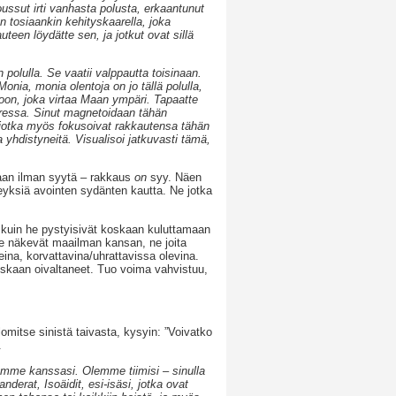
ussut irti vanhasta polusta, erkaantunut
n tosiaankin kehityskaarella, joka
teen löydätte sen, ja jotkut ovat sillä
olulla. Se vaatii valppautta toisinaan.
nia, monia olentoja on jo tällä polulla,
kkoon, joka virtaa Maan ympäri. Tapaatte
uressa. Sinut magnetoidaan tähän
, jotka myös fokusoivat rakkautensa tähän
 yhdistyneitä. Visualisoi jatkuvasti tämä,
an ilman syytä – rakkaus
on
syy. Näen
eyksiä avointen sydänten kautta. Ne jotka
a, kuin he pystyisivät koskaan kuluttamaan
. He näkevät maailman kansan, ne joita
reina, korvattavina/uhrattavissa olevina.
skaan oivaltaneet. Tuo voima vahvistuu,
mitse sinistä taivasta, kysyin: ”Voivatko
.
jemme kanssasi. Olemme tiimisi – sinulla
derat, Isoäidit, esi-isäsi, jotka ovat