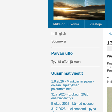
Mikä on Luxonia
Viestejä
In English
H
Suomeksi
13
Päivän uffo
WA
Tyyntä uffon jälkeen
Kir
13.
Ene
Uusimmat viestit
*Su
1.8.2026 - Maskuliinin paluu -
kul
oikean järjestyksen
palauttaminen
31.7.2026 - Elokuun 2026
energiapäivitys
Elokuu 2026 - Lämpö nousee
31.7.2026 - Leijonaportti - pyhä