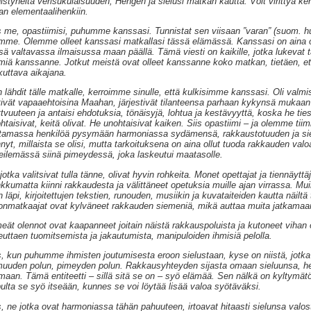
istyneitä verisukulaisuuden, Hengen ja sielusi matkan kautta. Voit virittyä ke
n elementaalihenkiin.
s me, opastiimisi, puhumme kanssasi. Tunnistat sen viisaan ”varan” (suom. h
mme. Olemme olleet kanssasi matkallasi tässä elämässä. Kanssasi on aina ol
sä valtavassa ilmaisussa maan päällä. Tämä viesti on kaikille, jotka lukevat tät
miä kanssanne. Jotkut meistä ovat olleet kanssanne koko matkan, tietäen, ett
kuttava aikajana.
 lähdit tälle matkalle, kerroimme sinulle, että kulkisimme kanssasi. Oli valmi
tivät vapaaehtoisina Maahan, järjestivät tilanteensa parhaan kykynsä mukaan 
ttvuuteen ja antaisi ehdotuksia, tönäisyjä, lohtua ja kestävyyttä, koska he tiesi
htaisivat, keitä olivat. He unohtaisivat kaiken. Siis opastiimi – ja olemme tii
tamassa henkilöä pysymään harmoniassa sydämensä, rakkaustotuuden ja si
nnyt, millaista se olisi, mutta tarkoituksena on aina ollut tuoda rakkauden valoa
eilemässä siinä pimeydessä, joka laskeutui maatasolle.
jotka valitsivat tulla tänne, olivat hyvin rohkeita. Monet opettajat ja tiennäyttä
kkumatta kiinni rakkaudesta ja välittäneet opetuksia muille ajan virrassa. Muin
n läpi, kirjoitettujen tekstien, runouden, musiikin ja kuvataiteiden kautta näiltä
onmatkaajat ovat kylväneet rakkauden siemeniä, mikä auttaa muita jatkam
eät olennot ovat kaapanneet joitain näistä rakkauspoluista ja kutoneet vihan 
euttaen tuomitsemista ja jakautumista, manipuloiden ihmisiä pelolla.
s, kun puhumme ihmisten joutumisesta eroon sielustaan, kyse on niistä, jotka
muuden polun, pimeyden polun. Rakkausyhteyden sijasta omaan sieluunsa, he
maan. Tämä entiteetti – sillä sitä se on – syö elämää. Sen nälkä on kyltymätö
ulta se syö itseään, kunnes se voi löytää lisää valoa syötäväksi.
s, ne jotka ovat harmoniassa tähän pahuuteen, irtoavat hitaasti sielunsa valo