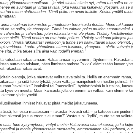
kuun, ylösnousemuspolkuun – ja näet sielusi silmin nyt, miten tuo polku on no
menee eri suuntaan ja virtaa tavalla, joka vaikuttaa kulkevan ylöspäin. Ja se o
vuttaa toisen ulottuvuuden. Tämä polku on avoin kaikille. Keskittymällä rakkau
tämättään.
 anna maailman tekemisten ja muutosten terrorisoida itseäsi. Mene rakkauden p
ä on se polku, tie eteenpäin. Tämä luo vahvan polun muiden seurattavaksi. Mo
se vahvistuu ja vahvistuu, joten rohkaistu – et ole yksin. Yhdisty kristalliver
senne siellä. Tämä verkko on osa tuota polkua. Yhdisty verkkoon jalkojesi ju
kkoon. Virrata rakkauttasi verkkoon ja tunne sen saavuttavan kaikki olennot
rgiaverkkoon. Luotte yhtenäisen siteen toisiinne, ykseyden – olette vahvoja ja
ne sitä, mikä tekee siitä aina vain todellisemman.”
tä kutsutaan rakastamaan. Rakastamaan syvemmin, täydemmin. Rakastama
isten auttavan toisiaan, näen ihmisten omissa ”pikku” elämissään luovan yht
vat rakastaa, rakastavat.
joitain olentoja, jotka näyttävät vaikutusvaltaisilta. Heillä on enemmän raha
naikanaan, ja siitä tulee tylsää, joten valta ja manipulointi on heidän pelinsä
sutaan ”tavallisiksi” ihmisiksi tai ”massoiksi”, hyödyttöminä kuluttajina, luuse
ta kyse on meistä, Maan kansasta jolla on enemmän valtaa, kuin olemme ko
 olemme yhdistyneitä.
llutsilmäiset ihmiset haluavat pitää meidät jakautuneena.
sässä, lumessa maatessani – rakastan kovasti sitä – ja katsoessani puiden lo
iset oikeasti joutua eroon sielustaan?” Vastaus oli ”kyllä”, mutta se on valinta
n esitit tuon kysymyksen, virityit meihin Valtavassa olemuksessa, jotka kul
opastiimi ja monia ylösnousseita mestareita, arcturuslainen sieluperheesi, curan