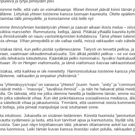
puileva ja tyhjä pimeyden pilvi.
romme teille, että valo on voimakkaampi. Monet ihmiset jäävät kiinni tämän
ällänne. Liittykää yhteen toistenne kanssa luomaan kauneutta. Olette epäilemä
tarintaa tälle pimeydelle, ja korostamme sitä teille nyt.
mme ihmisryhmien kerääntyvän yhteen ja saavan aikaan ilosta melua – niissä 
iikkia marsseihin. Rummutusta, kelloja, ääniä. Pitäkää ylhäällä kauniita kyltte
ja ihmiskunnalle on nauru vastoinkäymisten kohdatessa. Tämä yhteen tuleminen
ista uhmaa. Vihan pimeydellä ei ole valtaa siellä, missä rakkauden valo sätei
stakaa tämä, kun pelko pistää sydämessänne. Tietysti on tervettä pelkoa, j
raan, vaatimaan oikeudenmukaisuutta. Siis älkää pelätkö pelkoa – se voi ruok
 olla tehokasta toteutettuna. Kääntäkää pelko toiminnaksi, hyväksi hankaluude
tuaan. Ilo on Hengen viattomuutta, ja tämä viattomuus kasvaa rakkaustotuud
stakaa, että kaikkea ei ole menetetty. Harmonisoitukaa toistenne kanssa yhte
äntenne, rakkauden ja empatian yhdistämiä.”
a ”yhtenäisyys/sopu” on sanassa ”yhteisö” (suom. huom. ”unity” ja ”communit
käävät meitä – ”massoja”, ”tavallisia ihmisiä” – ja näin he haluavat pitää mei
olla. On tärkeää, että me jotka olemme hereillä ja tiedämme tämän, emme osa
hin jotka säteilevät vihaa. Kun olet jonkinlaisessa sosiaalisessa mediassa, älä
ka säteilevät vihaa ja jakautumista. Ymmärrä, että useimmat noista kommenteis
t botteja, joita pimeät manipuloijat ovat istuttaneet sinne.
ta intuitioosi. Jokaisella on sisäinen tietäminen. Kiinnitä huomiota ”perstuntum
kautta sydämeesi ja luota, että kun tarvitset apua ja kannustusta, löydät si
koista. Sain juuri näyn kirjoittaessani tätä: jokainen ottamamme askel luo val
ona luonnossa. Leiki tämän kuvan kanssa itsestäsi valon polulla, rakkauden po