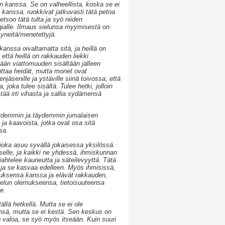
n kanssa. Se on valheellista, koska se ei
n kanssa, ruokkivat jatkuvasti tätä petoa
tsoo tätä tulta ja syö niiden
rgialle. Ilmaus sielunsa myymisestä on
syneitä/menetettyjä.
anssa oivaltamatta sitä, ja heillä on
 että heillä on rakkauden liekki
än viattomuuden sisältään jälleen
uttaa heidät, mutta monet ovat
njäsenille ja ystäville siinä toivossa, että
joka tulee sisältä. Tulee hetki, jolloin
ää irti vihasta ja sallia sydämensä
äydemmin ja täydemmin jumalaisen
ja kaavoista, jotka ovat osa sitä
sa.
 joka asuu syvällä jokaisessa yksilössä.
selle, ja kaikki ne yhdessä, ihmiskunnan
ahtelee kauneutta ja säteilevyyttä. Tätä
, ja se kasvaa edelleen. Myös ihmisissä,
lemuksensa kanssa ja elävät rakkauden,
sielun olemukseensa, tietoisuuteensa
e.
llä hetkellä. Mutta se ei ole
nsä, mutta se ei kestä. Sen keskus on
yö valoa, se syö myös itseään. Kuin suuri