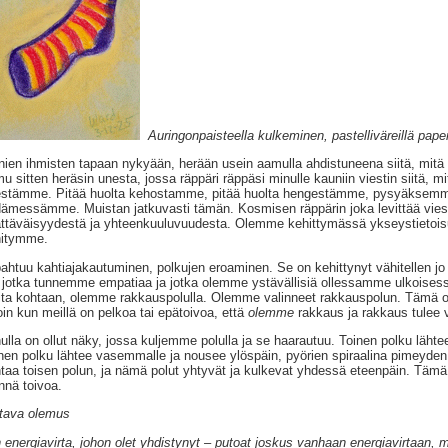
Auringonpaisteella kulkeminen, pastelliväreillä paper
ien ihmisten tapaan nykyään, herään usein aamulla ahdistuneena siitä, mi
u sitten heräsin unesta, jossa räppäri räppäsi minulle kauniin viestin siitä, m
estämme. Pitää huolta kehostamme, pitää huolta hengestämme, pysyäksemm
ämessämme. Muistan jatkuvasti tämän. Kosmisen räppärin joka levittää vies
ttäväisyydestä ja yhteenkuuluvuudesta. Olemme kehittymässä ykseystietoisuu
hitymme.
ahtuu kahtiajakautuminen, polkujen eroaminen. Se on kehittynyt vähitellen jo
jotka tunnemme empatiaa ja jotka olemme ystävällisiä ollessamme ulkoisess
ta kohtaan, olemme rakkauspolulla. Olemme valinneet rakkauspolun. Tämä 
loin kun meillä on pelkoa tai epätoivoa, että
olemme
rakkaus ja rakkaus tulee 
ulla on ollut näky, jossa kuljemme polulla ja se haarautuu. Toinen polku lähtee
nen polku lähtee vasemmalle ja nousee ylöspäin, pyörien spiraalina pimeyden 
taa toisen polun, ja nämä polut yhtyvät ja kulkevat yhdessä eteenpäin. Tämä 
nnä toivoa.
tava olemus
 energiavirta, johon olet yhdistynyt – putoat joskus vanhaan energiavirtaan, 