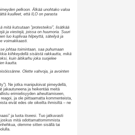
 pimeyden pelkoon. Älkää unohtako valoa
ttä kuulleet, että ILO on parasta
mitä kutsutaan ”protesteiksi”, lisätkää
jä ja viestejä, joissa on huumoria. Suuri
 luo kuplivaa hilpeyttä, säteilyä ja
lee voimakkaasti.
a se johtaa toimintaan, saa puhumaan
kia kiihkeydellä sisäistä rakkautta, mikä
ksi, kuin äitikarhu joka suojelee
en kautta.
isöissänne. Olette vahvoja, ja avointen
y”). Ne jotka manipuloivat pimeydellä,
dät jakautuneena ja heikentää meitä
llistu erimielisyyden aiheuttamiseen,
 reagoi, ja ole piittaamatta kommenteista,
ta eivät edes ole oikeilta ihmisiltä – ne
aasi” ja luota itseesi. Tuo jatkuvasti
tä, joskus mitä odottamattomimmista
onhehkua, olemme sitten sisällä tai
lulla.