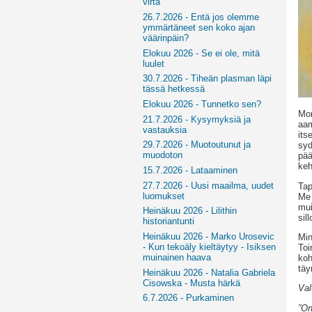
virta
26.7.2026 - Entä jos olemme
ymmärtäneet sen koko ajan
väärinpäin?
Elokuu 2026 - Se ei ole, mitä
luulet
30.7.2026 - Tiheän plasman läpi
tässä hetkessä
Elokuu 2026 - Tunnetko sen?
Mon
21.7.2026 - Kysymyksiä ja
aam
vastauksia
its
29.7.2026 - Muotoutunut ja
syd
muodoton
pää
ke
15.7.2026 - Lataaminen
27.7.2026 - Uusi maailma, uudet
Tap
luomukset
Me 
mui
Heinäkuu 2026 - Lilithin
sil
historiantunti
Heinäkuu 2026 - Marko Urosevic
Min
- Kun tekoäly kieltäytyy - Isiksen
Toi
muinainen haava
koh
täy
Heinäkuu 2026 - Natalia Gabriela
Cisowska - Musta härkä
Val
6.7.2026 - Purkaminen
”On