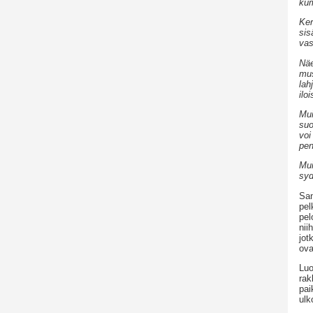
kum
Ker
sis
vas
Näe
mus
lah
ilo
Mui
suo
voi
pen
Mui
syd
San
pel
pel
nii
jot
ova
Luo
rak
pai
ulk