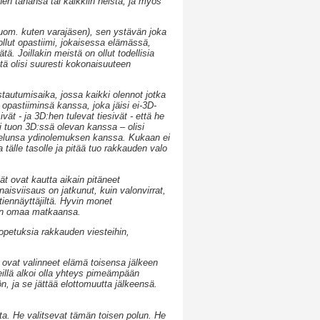
hen tahansa tai kaikkiin heistä, ja myös
uom. kuten varajäsen), sen ystävän joka
lut opastiimi, jokaisessa elämässä,
ä. Joillakin meistä on ollut todellisia
ä olisi suuresti kokonaisuuteen
stautumisaika, jossa kaikki olennot jotka
opastiiminsä kanssa, joka jäisi ei-3D-
vät - ja 3D:hen tulevat tiesivät - että he
mi tuon 3D:ssä olevan kanssa – olisi
elunsa ydinolemuksen kanssa. Kukaan ei
 tälle tasolle ja pitää tuo rakkauden valo
jät ovat kautta aikain pitäneet
aisviisaus on jatkunut, kuin valonvirrat,
 tiennäyttäjiltä. Hyvin monet
aan omaa matkaansa.
opetuksia rakkauden viesteihin,
 ovat valinneet elämä toisensa jälkeen
illä alkoi olla yhteys pimeämpään
n, ja se jättää elottomuutta jälkeensä.
sta. He valitsevat tämän toisen polun. He