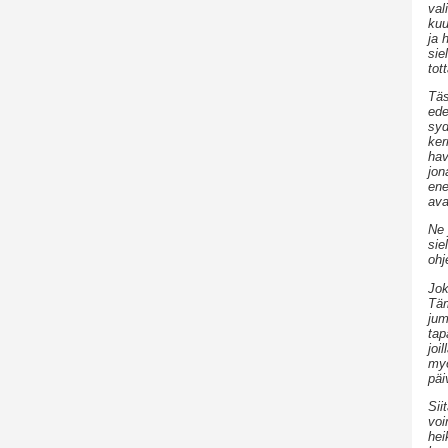
val
kuu
ja 
sie
tot
Täs
ede
syd
ker
hav
jon
ene
ava
Ne 
sie
ohj
Jok
Täm
jum
tap
joi
myö
päi
Sii
voi
hei