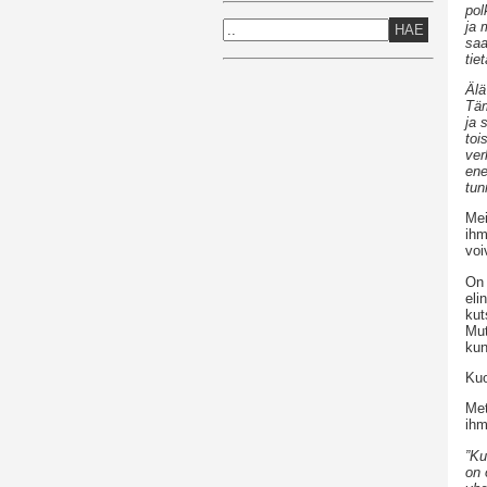
pol
ja 
HAE
saa
tie
Älä
Täm
ja 
toi
ver
ene
tun
Mei
ihm
voi
On 
eli
kut
Mut
kun
Kuo
Met
ihm
”Ku
on 