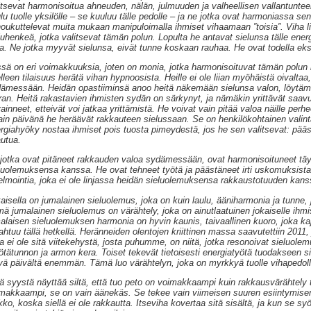
itsevat harmonisoitua ahneuden, nälän, julmuuden ja valheellisen vallantuntee
lu tuolle yksilölle – se kuuluu tälle pedolle – ja ne jotka ovat harmoniassa se
houkuttelevat muita mukaan manipuloimalla ihmiset vihaamaan ”toisia”. Viha lie
luhenkeä, jotka valitsevat tämän polun. Lopulta he antavat sielunsa tälle ene
ta. Ne jotka myyvät sielunsa, eivät tunne koskaan rauhaa. He ovat todella ek
sä on eri voimakkuuksia, joten on monia, jotka harmonisoituvat tämän polun k
lleen tilaisuus herätä vihan hypnoosista. Heille ei ole liian myöhäistä oivaltaa,
ämessään. Heidän opastiiminsä anoo heitä näkemään sielunsa valon, löytämä
ran. Heitä rakastavien ihmisten sydän on särkynyt, ja nämäkin yrittävät saav
ainneet, etteivät voi jatkaa yrittämistä. He voivat vain pitää valoa näille perhee
ain päivänä he heräävät rakkauteen sielussaan. Se on henkilökohtainen valinta, 
rgiahyöky nostaa ihmiset pois tuosta pimeydestä, jos he sen valitsevat: pääst
utua.
jotka ovat pitäneet rakkauden valoa sydämessään, ovat harmonisoituneet t
luolemuksensa kanssa. He ovat tehneet työtä ja päästäneet irti uskomuksista 
elmointia, joka ei ole linjassa heidän sieluolemuksensa rakkaustotuuden kans
aisella on jumalainen sieluolemus, joka on kuin laulu, ääniharmonia ja tunne,
ä jumalainen sieluolemus on värähtely, joka on ainutlaatuinen jokaiselle ihmi
alaisen sieluolemuksen harmonia on hyvin kaunis, taivaallinen kuoro, joka kaj
ahtuu tällä hetkellä. Heränneiden olentojen kriittinen massa saavutettiin 2011
lla ei ole sitä viitekehystä, josta puhumme, on niitä, jotka resonoivat sieluo
tätunnon ja armon kera. Toiset tekevät tietoisesti energiatyötä tuodakseen 
vä päivältä enemmän. Tämä luo värähtelyn, joka on myrkkyä tuolle vihapedoll
tä syystä näyttää siltä, että tuo peto on voimakkaampi kuin rakkausvärähtely tä
makkaampi, se on vain äänekäs. Se tekee vain viimeisen suuren esiintymise
kko, koska siellä ei ole rakkautta. Itseviha kovertaa sitä sisältä, ja kun se s