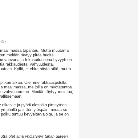
ille
tä maailmassa tapahtuu. Mutta muutama
iten meidän täytyy pitää huolta
e vahvana ja fokusoituneena hyvyyteen
tiä rakkaudesta, vahvuudesta,
teen. Kyllä, ei ehkä näytä siltä, mutta
 pitkän aikaa. Olemme rakkauspolulla.
a maailmassa, me joilla on myötätuntoa
on vahvuutemme. Meidän täytyy muistaa,
vallitsemaan.
 oikealle ja pyörii alaspäin pimeyteen.
ympärillä ja sitten ylöspäin, missä se
polku tuntuu kevyeltä/valolta, ja se on
mutta olet aina yhdistynyt tähän uuteen