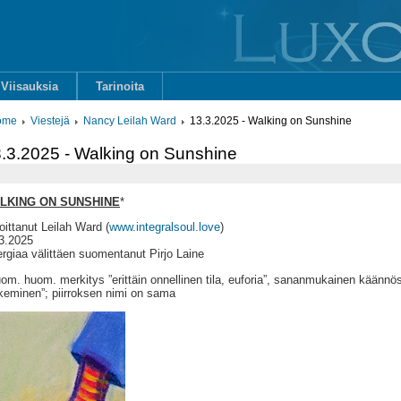
Viisauksia
Tarinoita
ome
Viestejä
Nancy Leilah Ward
13.3.2025 - Walking on Sunshine
.3.2025 - Walking on Sunshine
LKING ON SUNSHINE
*
joittanut Leilah Ward (
www.integralsoul.love
)
3.2025
rgiaa välittäen suomentanut Pirjo Laine
om. huom. merkitys ”erittäin onnellinen tila, euforia”, sananmukainen käännös
keminen”; piirroksen nimi on sama