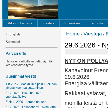
Mikä on Luxonia
Viestejä
Viisauksia
Tarinoita
Home
Viestejä
In English
Suomeksi
29.6.2026 - N
Päivän uffo
NYT ON POLLY
Herroille ja uffoille ei pidä näyttää
keskeneräistä työtä
Kanavoinut Bren
29.6.2026
Uusimmat viestit
Energiaa välittäe
1.8.2026 - Maskuliinin paluu - oikean
järjestyksen palauttaminen
Rakkaat ystävät,
31.7.2026 - Elokuun 2026
energiapäivitys
monilla teistä on
Elokuu 2026 - Lämpö nousee
31.7.2026 - Leijonaportti - pyhä virta