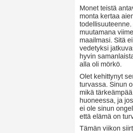
Monet teistä antav
monta kertaa aie
todellisuuteenne. 
muutamana viime 
maailmasi. Sitä ei 
vedetyksi jatkuva
hyvin samanlaist
alla oli mörkö.
Olet kehittynyt se
turvassa. Sinun on
mikä tärkeämpää, t
huoneessa, ja jos
ei ole sinun onge
että elämä on turva
Tämän viikon siir