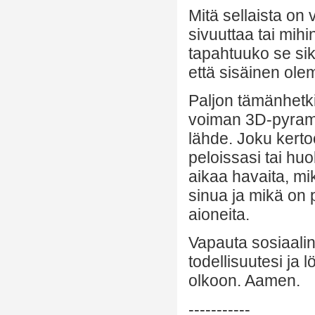
Mitä sellaista on
sivuuttaa tai mihi
tapahtuuko se siksi
että sisäinen ol
Paljon tämänhetk
voiman 3D-pyramid
lähde. Joku kertoo
peloissasi tai huoli
aikaa havaita, mi
sinua ja mikä on p
aioneita.
Vapauta sosiaali
todellisuutesi ja l
olkoon. Aamen.
-----------