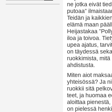
ne jotka eivät ti
putoaa” ilmaista
Teidän ja kaikkien
elämä maan pääll
Heijastakaa ”Pol
iloa ja toivoa. Ti
upea ajatus, tarv
on täydessä sekas
ruokkimista, mitä
ahdistusta.
Miten aiot maksaa
yhteisössä? Ja ni
ruokkii sitä pelk
teet, ja huomaa e
aloittaa pienestä,
on pielessä henk