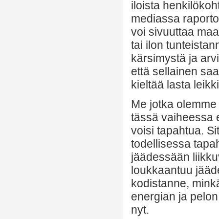
iloista henkilöko
mediassa raportoid
voi sivuuttaa maa
tai ilon tunteista
kärsimystä ja arvi
että sellainen saa
kieltää lasta leikk
Me jotka olemme 
tässä vaiheessa er
voisi tapahtua. S
todellisessa tapa
jäädessään liikku
loukkaantuu jääd
kodistanne, minkä
energian ja pelon
nyt.