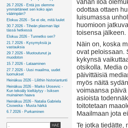
vähän iloa olemuk
26.7.2026 - Entä jos olemme
odottaa ottaen hu
ymmärtäneet sen koko ajan
väärinpäin?
luisumassa unholaa
Elokuu 2026 - Se ei ole, mitä luulet
huomioon jatkuv
30.7.2026 - Tiheän plasman läpi
tässä hetkessä
toisensa jälkeen.
Elokuu 2026 - Tunnetko sen?
Näin on, koska me
21.7.2026 - Kysymyksiä ja
vastauksia
ovat peloissaan. 
29.7.2026 - Muotoutunut ja
muodoton
kykynsä vaikuttaa
15.7.2026 - Lataaminen
otsikolla. Media o
27.7.2026 - Uusi maailma, uudet
päivittäisiä medi
luomukset
Heinäkuu 2026 - Lilithin historiantunti
myös näitä sydän
Heinäkuu 2026 - Marko Urosevic -
voimaansa päivä p
Kun tekoäly kieltäytyy - Isiksen
muinainen haava
asioista todennäk
Heinäkuu 2026 - Natalia Gabriela
toitotetaan maao
Cisowska - Musta härkä
6.7.2026 - Purkaminen
Maailmaan jota e
Te jotka tiedätte
HAE