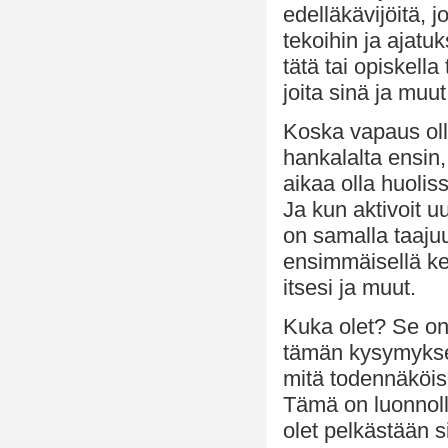
edelläkävijöitä, j
tekoihin ja ajat
tätä tai opiskella
joita sinä ja muu
Koska vapaus olla
hankalalta ensin
aikaa olla huoliss
Ja kun aktivoit 
on samalla taajuu
ensimmäisellä kerra
itsesi ja muut.
Kuka olet? Se on
tämän kysymyksen 
mitä todennäköisim
Tämä on luonnolli
olet pelkästään 