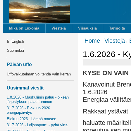
Mikä on Luxonia
Viestejä
Viisauksia
Tarinoita
Home
Viestejä
In English
Suomeksi
1.6.2026 - K
Päivän uffo
KYSE ON VAIN
Uffovaikutelman voi tehdä vain kerran
Kanavoinut Bren
Uusimmat viestit
1.6.2026
1.8.2026 - Maskuliinin paluu - oikean
Energiaa välittä
järjestyksen palauttaminen
31.7.2026 - Elokuun 2026
Rakkaat ystävät,
energiapäivitys
Elokuu 2026 - Lämpö nousee
haluatte määritel
31.7.2026 - Leijonaportti - pyhä virta
sopeutua sen muk