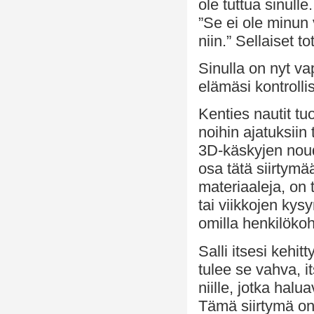
ole tuttua sinulle.
”Se ei ole minun
niin.” Sellaiset 
Sinulla on nyt va
elämäsi kontrolli
Kenties nautit tu
noihin ajatuksiin 
3D-käskyjen nouda
osa tätä siirtymä
materiaaleja, on 
tai viikkojen kys
omilla henkilökoht
Salli itsesi kehitt
tulee se vahva, i
niille, jotka hal
Tämä siirtymä on