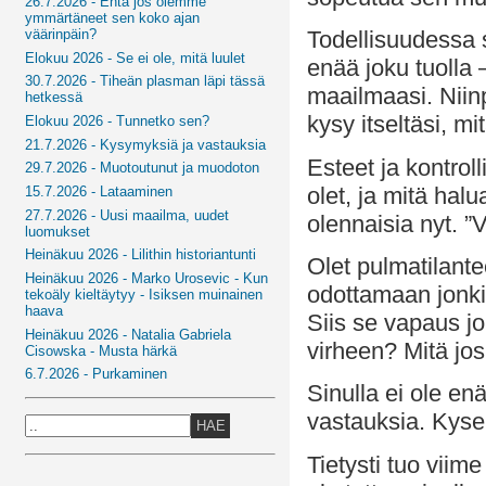
26.7.2026 - Entä jos olemme
ymmärtäneet sen koko ajan
väärinpäin?
Todellisuudessa s
Elokuu 2026 - Se ei ole, mitä luulet
enää joku tuolla
30.7.2026 - Tiheän plasman läpi tässä
maailmaasi. Niin
hetkessä
kysy itseltäsi, mi
Elokuu 2026 - Tunnetko sen?
21.7.2026 - Kysymyksiä ja vastauksia
Esteet ja kontroll
29.7.2026 - Muotoutunut ja muodoton
olet, ja mitä hal
15.7.2026 - Lataaminen
27.7.2026 - Uusi maailma, uudet
olennaisia nyt. ”
luomukset
Heinäkuu 2026 - Lilithin historiantunti
Olet pulmatilante
Heinäkuu 2026 - Marko Urosevic - Kun
odottamaan jonkin
tekoäly kieltäytyy - Isiksen muinainen
haava
Siis se vapaus jo
Heinäkuu 2026 - Natalia Gabriela
virheen? Mitä jo
Cisowska - Musta härkä
6.7.2026 - Purkaminen
Sinulla ei ole enä
vastauksia. Kyse
HAE
Tietysti tuo viim