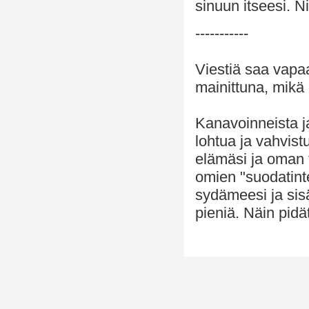
sinuun itseesi. N
-----------
Viestiä saa vapaa
mainittuna, mikä 
Kanavoinneista ja
lohtua ja vahvist
elämäsi ja oman t
omien "suodatinte
sydämeesi ja sisä
pieniä. Näin pidä