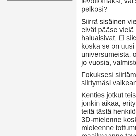
levottomaksi, vai 
pelkosi?
Siirrä sisäinen vi
eivät pääse vielä 
haluaisivat. Ei si
koska se on uusi 
universumeista, 
jo vuosia, valmist
Fokuksesi siirtä
siirtymäsi vaikea
Kenties jotkut te
jonkin aikaa, erit
teitä tästä henki
3D-mielenne koskaa
mieleenne tottum