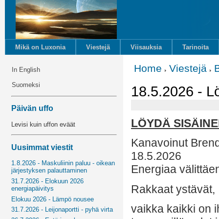
Mikä on Luxonia
Viestejä
Viisauksia
Tarinoita
Home
Viestejä
In English
Suomeksi
18.5.2026 - L
Päivän uffo
LÖYDÄ SISÄINE
Levisi kuin uffon eväät
Kanavoinut Bren
Uusimmat viestit
18.5.2026
1.8.2026 - Maskuliinin paluu - oikean
Energiaa välittäe
järjestyksen palauttaminen
31.7.2026 - Elokuun 2026
Rakkaat ystävät,
energiapäivitys
Elokuu 2026 - Lämpö nousee
vaikka kaikki on i
31.7.2026 - Leijonaportti - pyhä virta