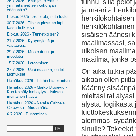
tunnu, sillä pelo
26.7.2026 - Entä jos olemme
ymmärtäneet sen koko ajan
ja määritä henkil
väärinpäin?
Elokuu 2026 - Se ei ole, mitä luulet
henkilökohtaisen t
30.7.2026 - Tiheän plasman läpi
henkilökohtainen m
tässä hetkessä
sisäisen äänesi k
Elokuu 2026 - Tunnetko sen?
21.7.2026 - Kysymyksiä ja
maailmassasi, saa
vastauksia
ulkoisen maailma
29.7.2026 - Muotoutunut ja
muodoton
maailma, jonka o
15.7.2026 - Lataaminen
27.7.2026 - Uusi maailma, uudet
On aika tutkia p
luomukset
aikaan ollen piit
Heinäkuu 2026 - Lilithin historiantunti
Käänny sisäänpäin
Heinäkuu 2026 - Marko Urosevic -
Kun tekoäly kieltäytyy - Isiksen
mieltäsi tai älyä
muinainen haava
älystä, logiikasta
Heinäkuu 2026 - Natalia Gabriela
Cisowska - Musta härkä
luottokeskuksenn
6.7.2026 - Purkaminen
alemmas, sydänk
sinulle? Tekeekö 
HAE