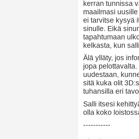
kerran tunnissa v
maailmasi uusille 
ei tarvitse kysyä 
sinulle. Eikä sin
tapahtumaan ulko
kelkasta, kun sall
Älä ylläty, jos inf
jopa pelottavalta
uudestaan, kunnes
sitä kuka olit 3D
tuhansilla eri tavoi
Salli itsesi kehitty
olla koko loistos
-----------