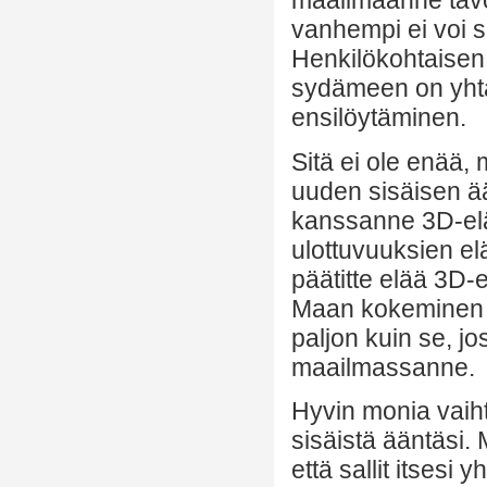
maailmaanne tavoil
vanhempi ei voi se
Henkilökohtaisen 
sydämeen on yhtä
ensilöytäminen.
Sitä ei ole enää,
uuden sisäisen ää
kanssanne 3D-el
ulottuvuuksien e
päätitte elää 3D
Maan kokeminen ed
paljon kuin se, jo
maailmassanne.
Hyvin monia vaihtoe
sisäistä ääntäsi
että sallit itsesi