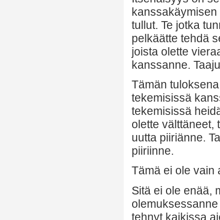
kanssakäymisen vu
tullut. Te jotka tu
pelkäätte tehdä s
joista olette vie
kanssanne. Taaju
Tämän tuloksena j
tekemisissä kans
tekemisissä heidä
olette välttäneet, 
uutta piiriänne. T
piiriinne.
Tämä ei ole vain 
Sitä ei ole enää,
olemuksessanne juu
tehnyt kaikissa a