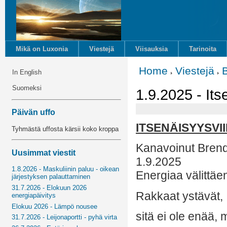
Mikä on Luxonia
Viestejä
Viisauksia
Tarinoita
Home
Viestejä
In English
Suomeksi
1.9.2025 - Its
Päivän uffo
ITSENÄISYYSVI
Tyhmästä uffosta kärsii koko kroppa
Kanavoinut Bren
Uusimmat viestit
1.9.2025
1.8.2026 - Maskuliinin paluu - oikean
Energiaa välittäe
järjestyksen palauttaminen
31.7.2026 - Elokuun 2026
Rakkaat ystävät,
energiapäivitys
Elokuu 2026 - Lämpö nousee
sitä ei ole enää, 
31.7.2026 - Leijonaportti - pyhä virta