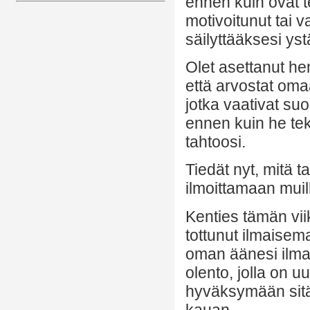
ennen kuin ovat t
motivoitunut tai 
säilyttääksesi ys
Olet asettanut hen
että arvostat oma
jotka vaativat suo
ennen kuin he tek
tahtoosi.
Tiedät nyt, mitä ta
ilmoittamaan muil
Kenties tämän vii
tottunut ilmaisema
oman äänesi ilman 
olento, jolla on uu
hyväksymään sitä,
kauan.