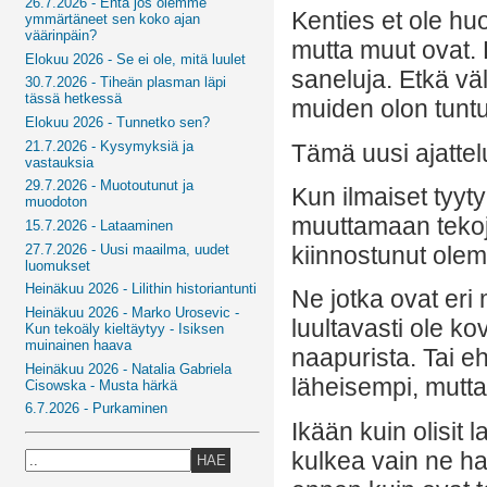
26.7.2026 - Entä jos olemme
Kenties et ole hu
ymmärtäneet sen koko ajan
väärinpäin?
mutta muut ovat.
Elokuu 2026 - Se ei ole, mitä luulet
saneluja. Etkä väl
30.7.2026 - Tiheän plasman läpi
tässä hetkessä
muiden olon tun
Elokuu 2026 - Tunnetko sen?
21.7.2026 - Kysymyksiä ja
Tämä uusi ajattelu
vastauksia
29.7.2026 - Muotoutunut ja
Kun ilmaiset tyyt
muodoton
muuttamaan tekoja
15.7.2026 - Lataaminen
27.7.2026 - Uusi maailma, uudet
kiinnostunut ole
luomukset
Heinäkuu 2026 - Lilithin historiantunti
Ne jotka ovat eri 
Heinäkuu 2026 - Marko Urosevic -
luultavasti ole kov
Kun tekoäly kieltäytyy - Isiksen
muinainen haava
naapurista. Tai eh
Heinäkuu 2026 - Natalia Gabriela
läheisempi, mutta
Cisowska - Musta härkä
6.7.2026 - Purkaminen
Ikään kuin olisit 
kulkea vain ne har
HAE