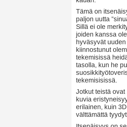
Tämä on itsenäisy
paljon uutta ”sin
Sillä ei ole merki
joiden kanssa olet
hyväsyvät uuden s
kiinnostunut ole
tekemisissä heid
tasolla, kun he p
suosikkityötoveri
tekemisisissä.
Jotkut teistä ovat 
kuvia eristyneisy
erilainen, kuin 3
välttämättä tyydyt
Itsenäisyys on se