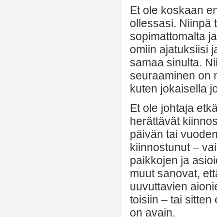
Et ole koskaan e
ollessasi. Niinpä
sopimattomalta ja
omiin ajatuksiisi
samaa sinulta. Ni
seuraaminen on m
kuten jokaisella j
Et ole johtaja etk
herättävät kiinno
päivän tai vuoden 
kiinnostunut – vai
paikkojen ja asio
muut sanovat, että 
uuvuttavien aioni
toisiin – tai sitte
on avain.