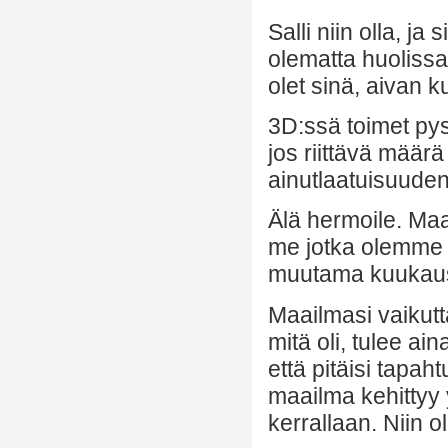
Salli niin olla, j
olematta huolissas
olet sinä, aivan k
3D:ssä toimet pys
jos riittävä määrä
ainutlaatuisuuden
Älä hermoile. Ma
me jotka olemme 
muutama kuukausi
Maailmasi vaikutta
mitä oli, tulee ai
että pitäisi tapah
maailma kehittyy y
kerrallaan. Niin 