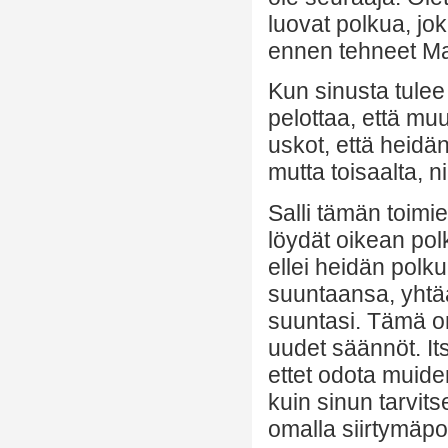
luovat polkua, jok
ennen tehneet Ma
Kun sinusta tulee
pelottaa, että mu
uskot, että heidän 
mutta toisaalta, n
Salli tämän toimie
löydät oikean pol
ellei heidän polk
suuntaansa, yhtä
suuntasi. Tämä on
uudet säännöt. Its
ettet odota muid
kuin sinun tarvit
omalla siirtymäpo