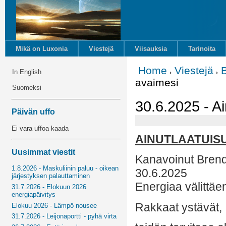
Mikä on Luxonia
Viestejä
Viisauksia
Tarinoita
Home
Viestejä
In English
avaimesi
Suomeksi
30.6.2025 - A
Päivän uffo
Ei vara uffoa kaada
AINUTLAATUISU
Uusimmat viestit
Kanavoinut Bren
1.8.2026 - Maskuliinin paluu - oikean
30.6.2025
järjestyksen palauttaminen
Energiaa välittäe
31.7.2026 - Elokuun 2026
energiapäivitys
Rakkaat ystävät,
Elokuu 2026 - Lämpö nousee
31.7.2026 - Leijonaportti - pyhä virta