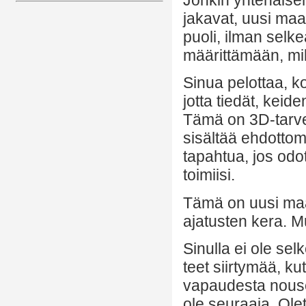
jakavat, uusi ma
puoli, ilman selk
määrittämään, mil
Sinua pelottaa, k
jotta tiedät, keid
Tämä on 3D-tarve,
sisältää ehdottoma
tapahtua, jos odot
toimiisi.
Tämä on uusi maai
ajatusten kera. Mu
Sinulla ei ole sel
teet siirtymää, ku
vapaudesta nousee
ole seuraaja. Olet