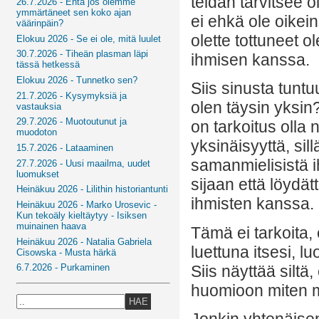
teidän tarvitsee o
26.7.2026 - Entä jos olemme
ymmärtäneet sen koko ajan
ei ehkä ole oikei
väärinpäin?
olette tottuneet
Elokuu 2026 - Se ei ole, mitä luulet
30.7.2026 - Tiheän plasman läpi
ihmisen kanssa.
tässä hetkessä
Elokuu 2026 - Tunnetko sen?
Siis sinusta tuntu
21.7.2026 - Kysymyksiä ja
olen täysin yksin?
vastauksia
29.7.2026 - Muotoutunut ja
on tarkoitus olla 
muodoton
yksinäisyyttä, sill
15.7.2026 - Lataaminen
samanmielisistä i
27.7.2026 - Uusi maailma, uudet
luomukset
sijaan että löydät
Heinäkuu 2026 - Lilithin historiantunti
ihmisten kanssa.
Heinäkuu 2026 - Marko Urosevic -
Kun tekoäly kieltäytyy - Isiksen
muinainen haava
Tämä ei tarkoita,
Heinäkuu 2026 - Natalia Gabriela
luettuna itsesi, l
Cisowska - Musta härkä
Siis näyttää siltä
6.7.2026 - Purkaminen
huomioon miten m
HAE
Jonkin yhtenäisen