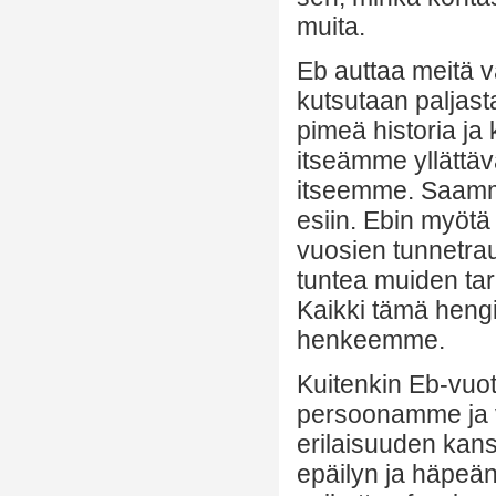
muita.
Eb auttaa meitä v
kutsutaan paljast
pimeä historia j
itseämme yllättäv
itseemme. Saamme
esiin. Ebin myötä
vuosien tunnetrau
tuntea muiden tar
Kaikki tämä hengi
henkeemme.
Kuitenkin Eb-vuo
persoonamme ja 
erilaisuuden kan
epäilyn ja häpeän 