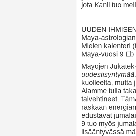
jota Kanil tuo meil
UUDEN IHMISE
Maya-astrologian
Mielen kalenteri (
Maya-vuosi 9 Eb 
Mayojen Jukatek
uudestisyntymää
kuolleelta, mutta 
Alamme tulla tak
talvehtineet. Tä
raskaan energian 
edustavat jumala
9 tuo myös jumala
lisääntyvässä mä