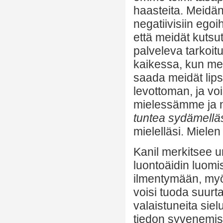
haasteita. Meidän
negatiivisiin ego
että meidät kutsu
palveleva tarkoi
kaikessa, kun me
saada meidät lip
levottoman, ja vo
mielessämme ja n
tuntea sydämelläs
mielelläsi. Mielen
Kanil merkitsee u
luontoäidin luomi
ilmentymään, myös
voisi tuoda suurta
valaistuneita sie
tiedon syvenemis