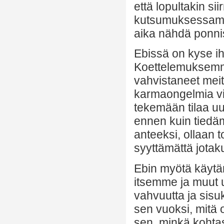
että lopultakin si
kutsumuksessamm
aika nähdä ponni
Ebissä on kyse i
Koettelemuksemme
vahvistaneet meit
karmaongelmia v
tekemään tilaa uu
ennen kuin tied
anteeksi, ollaan
syyttämättä jotak
Ebin myötä käytä
itsemme ja muut u
vahvuutta ja sisu
sen vuoksi, mit
sen, minkä kohta