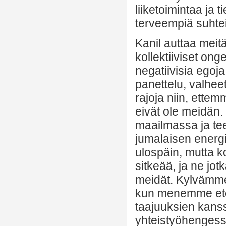
liiketoimintaa ja 
terveempiä suhtei
Kanil auttaa mei
kollektiiviset o
negatiivisia egoja
panettelu, valhee
rajoja niin, ette
eivät ole meidän. 
maailmassa ja te
jumalaisen energ
ulospäin, mutta k
sitkeää, ja ne jot
meidät. Kylvämme 
kun menemme etee
taajuuksien kan
yhteistyöhengessä