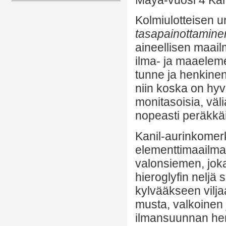
Kolmiulotteisen u
tasapainottamine
aineellisen maail
ilma- ja maaeleme
tunne ja henkinen
niin koska on hyv
monitasoisia, väli
nopeasti peräkkä
Kanil-aurinkomer
elementtimaailmaa
valonsiemen, joka
hieroglyfin neljä 
kylvääkseen vilja
musta, valkoinen j
ilmansuunnan henke