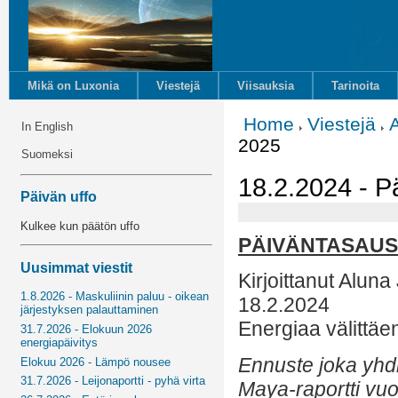
Mikä on Luxonia
Viestejä
Viisauksia
Tarinoita
Home
Viestejä
In English
2025
Suomeksi
18.2.2024 - 
Päivän uffo
Kulkee kun päätön uffo
PÄIVÄNTASAUS
Uusimmat viestit
Kirjoittanut Aluna
1.8.2026 - Maskuliinin paluu - oikean
18.2.2024
järjestyksen palauttaminen
Energiaa välittäe
31.7.2026 - Elokuun 2026
energiapäivitys
Ennuste joka yhd
Elokuu 2026 - Lämpö nousee
31.7.2026 - Leijonaportti - pyhä virta
Maya-raportti vuod