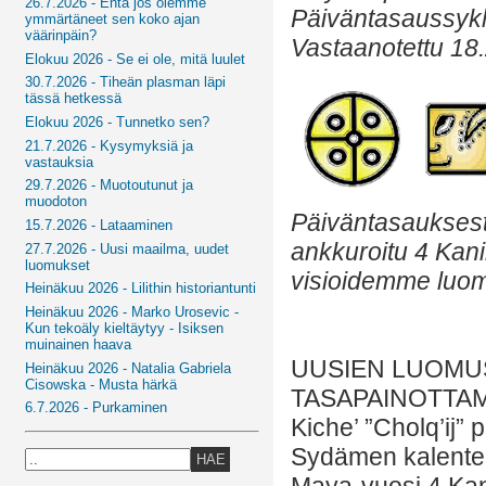
26.7.2026 - Entä jos olemme
Päiväntasaussykl
ymmärtäneet sen koko ajan
väärinpäin?
Vastaanotettu 18
Elokuu 2026 - Se ei ole, mitä luulet
30.7.2026 - Tiheän plasman läpi
tässä hetkessä
Elokuu 2026 - Tunnetko sen?
21.7.2026 - Kysymyksiä ja
vastauksia
29.7.2026 - Muotoutunut ja
muodoton
Päiväntasauksest
15.7.2026 - Lataaminen
ankkuroitu 4 Kani
27.7.2026 - Uusi maailma, uudet
luomukset
visioidemme luomi
Heinäkuu 2026 - Lilithin historiantunti
Heinäkuu 2026 - Marko Urosevic -
Kun tekoäly kieltäytyy - Isiksen
muinainen haava
UUSIEN LUOMU
Heinäkuu 2026 - Natalia Gabriela
Cisowska - Musta härkä
TASAPAINOTTA
6.7.2026 - Purkaminen
Kiche’ ”Cholq’ij” 
Sydämen kalenteri
HAE
Maya-vuosi 4 Kani