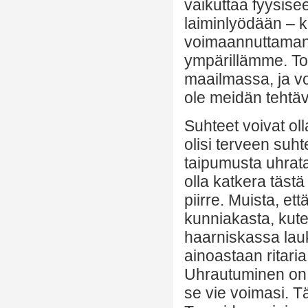
vaikuttaa fyysise
laiminlyödään – k
voimaannuttamana
ympärillämme. Tois
maailmassa, ja vo
ole meidän teht
Suhteet voivat ol
olisi terveen suh
taipumusta uhrat
olla katkera täs
piirre. Muista, et
kunniakasta, kuten
haarniskassa lau
ainoastaan ritaria
Uhrautuminen on 
se vie voimasi. T