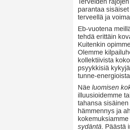
Terveiden rajoje
parantaa sisäiset 
terveellä ja voima
Eb-vuotena meillä
tehdä erittäin ko
Kuitenkin opimme,
Olemme kilpailuhe
kollektiivista kok
psyykkisiä kykyj
tunne-energioist
Näe
luomisen ko
illuusioidemme ta
tahansa sisäinen 
hämmennys ja ahd
kokemuksiamme äly
sydäntä
. Päästä i