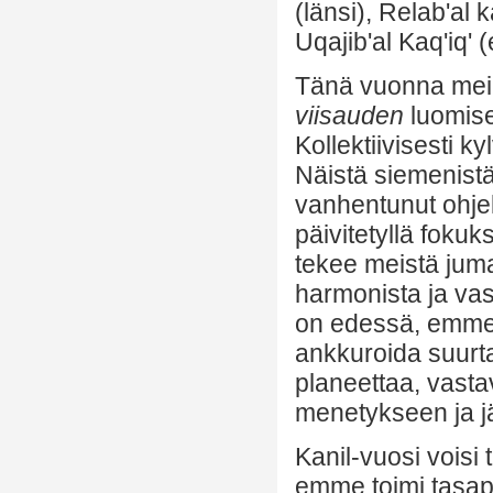
(länsi), Relab'al 
Uqajib'al Kaq'iq' (
Tänä vuonna meil
viisauden
luomis
Kollektiivisesti 
Näistä siemenistä
vanhentunut ohjel
päivitetyllä fokuk
tekee meistä juma
harmonista ja vas
on edessä, emme
ankkuroida suur
planeettaa, vast
menetykseen ja j
Kanil-vuosi voisi t
emme toimi tasap