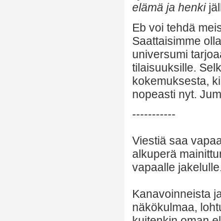
elämä ja henki
jä
Eb voi tehdä meist
Saattaisimme olla 
universumi tarjoa
tilaisuuksille. Sel
kokemuksesta, kie
nopeasti nyt. Ju
-----------
Viestiä saa vapaa
alkuperä mainittu
vapaalle jakelulle
Kanavoinneista ja 
näkökulmaa, lohtu
kuitenkin oman el