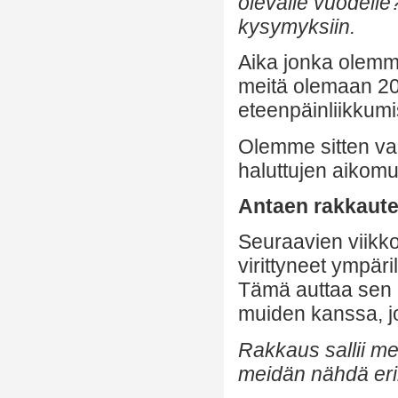
olevalle vuodelle
kysymyksiin.
Aika jonka olemme
meitä olemaan 20
eteenpäinliikkumi
Olemme sitten val
haluttujen aikomus
Antaen rakkaute
Seuraavien viikk
virittyneet ympär
Tämä auttaa sen 
muiden kanssa, j
Rakkaus sallii me
meidän nähdä erill