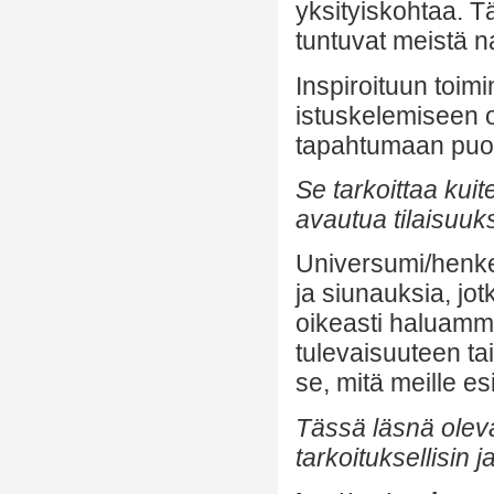
yksityiskohtaa. T
tuntuvat meistä n
Inspiroituun toimi
istuskelemiseen 
tapahtumaan puo
Se tarkoittaa kuit
avautua tilaisuuks
Universumi/henkem
ja siunauksia, jo
oikeasti haluamm
tulevaisuuteen t
se, mitä meille e
Tässä läsnä ole
tarkoituksellisin j