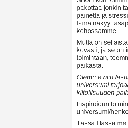
Silloin kun toimim
pakottaa jonkin t
painetta ja stres
tämä näkyy tasapa
kehossamme.
Mutta on sellaist
kovasti, ja se on
toimintaan, teem
paikasta.
Olemme niin läsnä n
universumi tarjoa
kiitollisuuden paik
Inspiroidun toimi
universumi/henk
Tässä tilassa mei