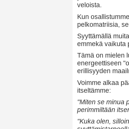
veloista.
Kun osallistumme
pelkomatriisia, s
Syyttämällä muit
emmekä vaikuta p
Tämä on mielen lu
energeettiseen "
erillisyyden maa
Voimme alkaa pää
itseltämme:
"Miten se minua pa
perimmiltään itsen
"Kuka olen, sillo