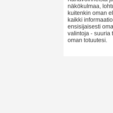
näkökulmaa, lohtu
kuitenkin oman el
kaikki informaatio
ensisijaisesti om
valintoja - suuria
oman totuutesi.