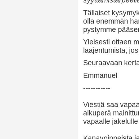
syyttämistarpeell
Tällaiset kysymy
olla enemmän har
pystymme pääsem
Yleisesti ottaen 
laajentumista, j
Seuraavaan kerta
Emmanuel
-----------
Viestiä saa vapaa
alkuperä mainittu
vapaalle jakelulle
Kanavoinneista ja 