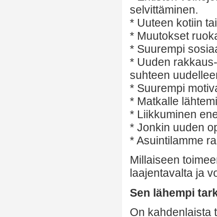
selvittäminen.
* Uuteen kotiin t
* Muutokset ruok
* Suurempi sosiaa
* Uuden rakkaus- 
suhteen uudellee
* Suurempi motiva
* Matkalle lähtem
* Liikkuminen ene
* Jonkin uuden op
* Asuintilamme r
Millaiseen toimee
laajentavalta ja 
Sen lähempi tark
On kahdenlaista to