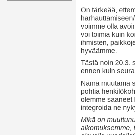
On tärkeää, ettem
harhauttamiseen/hä
voimme olla avoi
voi toimia kuin k
ihmisten, paikkoj
hyväämme.
Tästä noin 20.3. s
ennen kuin seura
Nämä muutama seu
pohtia henkilökoh
olemme saaneet k
integroida ne ny
Mikä on muuttunu
aikomuksemme, ta