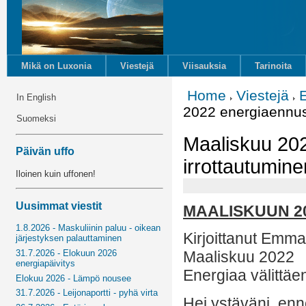
Mikä on Luxonia
Viestejä
Viisauksia
Tarinoita
Home
Viestejä
In English
2022 energiaennust
Suomeksi
Maaliskuu 202
Päivän uffo
irrottautumine
Iloinen kuin uffonen!
Uusimmat viestit
MAALISKUUN 2
1.8.2026 - Maskuliinin paluu - oikean
Kirjoittanut Emm
järjestyksen palauttaminen
31.7.2026 - Elokuun 2026
Maaliskuu 2022
energiapäivitys
Energiaa välittäe
Elokuu 2026 - Lämpö nousee
31.7.2026 - Leijonaportti - pyhä virta
Hei ystäväni, en