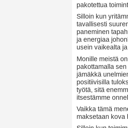
pakotettua toimin
Silloin kun yrit
tavallisesti suur
paneminen tapaht
ja energiaa johonk
usein vaikealta ja
Monille meistä on
pakottamalla sen 
jämäkkä unelmiem
positiivisilla tul
työtä, sitä enem
itsestämme onnel
Vaikka tämä menet
maksetaan kova hi