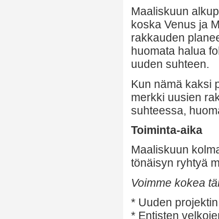
Maaliskuun alkup
koska Venus ja Ma
rakkauden planee
huomata halua fok
uuden suhteen.
Kun nämä kaksi pl
merkki uusien rak
suhteessa, huoma
Toiminta-aika
Maaliskuun kolm
tönäisyn ryhtyä m
Voimme kokea täm
* Uuden projektin
* Entisten velkoje