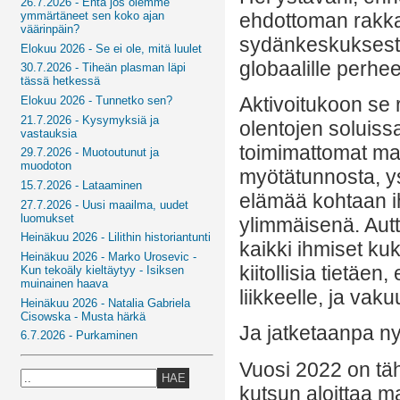
26.7.2026 - Entä jos olemme
ehdottoman rakka
ymmärtäneet sen koko ajan
väärinpäin?
sydänkeskuksesta
Elokuu 2026 - Se ei ole, mitä luulet
globaalille perhee
30.7.2026 - Tiheän plasman läpi
tässä hetkessä
Aktivoitukoon se
Elokuu 2026 - Tunnetko sen?
21.7.2026 - Kysymyksiä ja
olentojen soluissa
vastauksia
toimimattomat malli
29.7.2026 - Muotoutunut ja
muodoton
myötätunnosta, ys
15.7.2026 - Lataaminen
elämää kohtaan ih
27.7.2026 - Uusi maailma, uudet
luomukset
ylimmäisenä. Aut
Heinäkuu 2026 - Lilithin historiantunti
kaikki ihmiset k
Heinäkuu 2026 - Marko Urosevic -
kiitollisia tietäen
Kun tekoäly kieltäytyy - Isiksen
muinainen haava
liikkeelle, ja vak
Heinäkuu 2026 - Natalia Gabriela
Cisowska - Musta härkä
Ja jatketaanpa n
6.7.2026 - Purkaminen
Vuosi 2022 on täh
HAE
kutsun aloittaa 