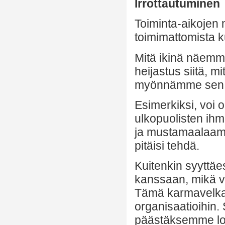
Irrottautuminen
Toiminta-aikojen 
toimimattomista ku
Mitä ikinä näemme
heijastus siitä, m
myönnämme sen 
Esimerkiksi, voi 
ulkopuolisten ihm
ja mustamaalaami
pitäisi tehdä.
Kuitenkin syytt
kanssaan, mikä v
Tämä karmavelka k
organisaatioihin.
päästäksemme lop