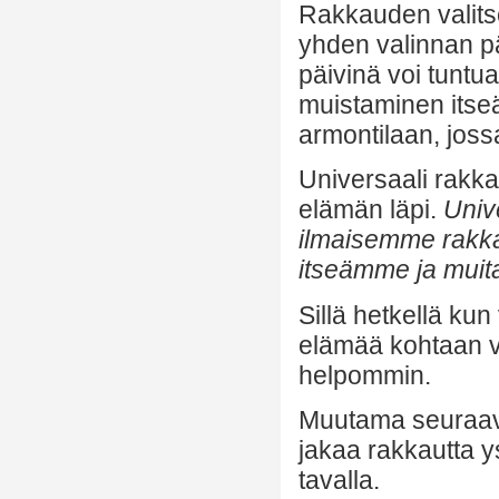
Rakkauden valits
yhden valinnan pää
päivinä voi tuntu
muistaminen itse
armontilaan, joss
Universaali rakka
elämän läpi.
Univ
ilmaisemme rakkau
itseämme ja muita
Sillä hetkellä ku
elämää kohtaan vo
helpommin.
Muutama seuraava 
jakaa rakkautta ys
tavalla.