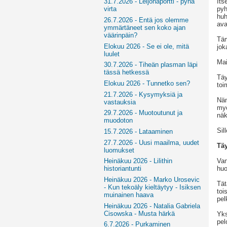
Its
31.7.2026 - Leijonaportti - pyhä
pyh
virta
huh
26.7.2026 - Entä jos olemme
ava
ymmärtäneet sen koko ajan
väärinpäin?
Täm
Elokuu 2026 - Se ei ole, mitä
jok
luulet
Mai
30.7.2026 - Tiheän plasman läpi
tässä hetkessä
Täy
Elokuu 2026 - Tunnetko sen?
toi
21.7.2026 - Kysymyksiä ja
Näm
vastauksia
myö
29.7.2026 - Muotoutunut ja
näk
muodoton
Sil
15.7.2026 - Lataaminen
27.7.2026 - Uusi maailma, uudet
Tä
luomukset
Van
Heinäkuu 2026 - Lilithin
hu
historiantunti
Heinäkuu 2026 - Marko Urosevic
Tät
- Kun tekoäly kieltäytyy - Isiksen
toi
muinainen haava
pel
Heinäkuu 2026 - Natalia Gabriela
Cisowska - Musta härkä
Yks
pel
6.7.2026 - Purkaminen