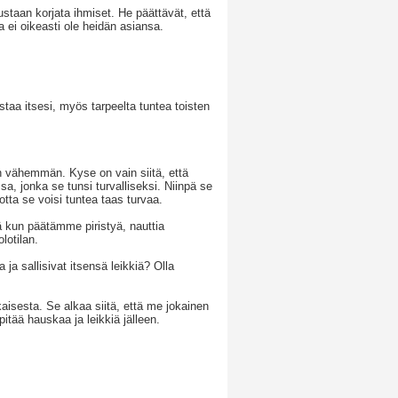
staan korjata ihmiset. He päättävät, että
a ei oikeasti ole heidän asiansa.
staa itsesi, myös tarpeelta tuntea toisten
än vähemmän. Kyse on vain siitä, että
sa, jonka se tunsi turvalliseksi. Niinpä se
jotta se voisi tuntea taas turvaa.
lä kun päätämme piristyä, nauttia
lotilan.
 ja sallisivat itsensä leikkiä? Olla
aisesta. Se alkaa siitä, että me jokainen
ää hauskaa ja leikkiä jälleen.