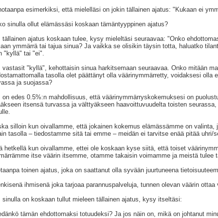
otaanpa esimerkiksi, että mielelläsi on jokin tällainen ajatus: "Kukaan ei ymm
o sinulla ollut elämässäsi koskaan tämäntyyppinen ajatus?
 tällainen ajatus koskaan tulee, kysy mieleltäsi seuraavaa: "Onko ehdottomast
aan ymmärrä tai tajua sinua? Ja vaikka se olisikin täysin totta, haluatko tila
n "kyllä" tai "ei".
 vastasit "kyllä", kehottaisin sinua harkitsemaan seuraavaa. Onko mitään mahd
dostamattomalla tasolla olet päättänyt olla väärinymmärretty, voidaksesi olla er
vassa ja suojassa?
 on edes 0.5%:n mahdollisuus, että väärinymmärryskokemuksesi on puolustu
ääkseen itsensä turvassa ja välttyäkseen haavoittuvuudelta toisten seurassa,
ulle.
ka silloin kun oivallamme, että jokainen kokemus elämässämme on valinta
lain tasolla – tiedostamme sitä tai emme – meidän ei tarvitse enää pitää uhri
lä hetkellä kun oivallamme, ettei ole koskaan kyse siitä, että toiset väärinymm
ärrämme itse väärin itsemme, otamme takaisin voimamme ja meistä tulee 
taanpa toinen ajatus, joka on saattanut olla syvään juurtuneena tietoisuutee
nkisenä ihmisenä joka tarjoaa parannuspalveluja, tunnen olevan väärin ottaa 
 sinulla on koskaan tullut mieleen tällainen ajatus, kysy itseltäsi:
edänkö tämän ehdottomaksi totuudeksi? Ja jos näin on, mikä on johtanut minu