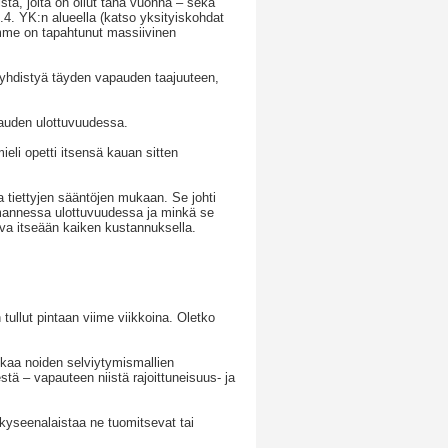
ta, joita on ollut tänä vuonna – sekä
.4. YK:n alueella (katso yksityiskohdat
amme on tapahtunut massiivinen
 yhdistyä täyden vapauden taajuuteen,
pauden ulottuvuudessa.
mieli opetti itsensä kauan sitten
 tiettyjen sääntöjen mukaan. Se johti
mannessa ulottuvuudessa ja minkä se
ava itseään kaiken kustannuksella.
tullut pintaan viime viikkoina. Oletko
kaa noiden selviytymismallien
ä – vapauteen niistä rajoittuneisuus- ja
 kyseenalaistaa ne tuomitsevat tai