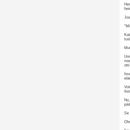
Hen
hei
Jos
"Mi
Kat
tus
Mut
Uni
mie
ott
Its
elä
Voi
ilo
No,
pää
Se 
Ole