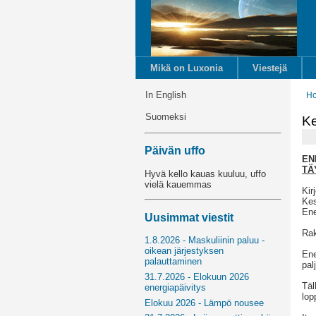
Mikä on Luxonia
Viestejä
In English
H
Suomeksi
Ke
Päivän uffo
EN
TÄ
Hyvä kello kauas kuuluu, uffo
vielä kauemmas
Kir
Ke
Ene
Uusimmat viestit
Rak
1.8.2026 - Maskuliinin paluu -
oikean järjestyksen
Ene
palauttaminen
pal
31.7.2026 - Elokuun 2026
Täl
energiapäivitys
lop
Elokuu 2026 - Lämpö nousee