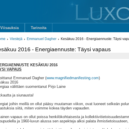
Viisauksia
Tarinoita
ome
Viestejä
Emmanuel Dagher
Kesäkuu 2016 - Energiaennuste: Täysi vap
säkuu 2016 - Energiaennuste: Täysi vapaus
ERGIAENNUSTE KESÄKUU 2016
YSI VAPAUS
joittanut Emmanuel Dagher (
www.magnifiedmanifesting.com
)
säkuu 2016
rgiaa välittäen suomentanut Pirjo Laine
kautta ja siunausta!
rgiat joihin meillä on ollut pääsy muutaman viikon, ovat luoneet selkeän polu
jastuksia siitä, miten voimme kokea täyden vapauden.
lainen vapaus on ollut poissa henkilökohtaisesta ja kollektiivitietoisuudesta
pupuolella ja 1960-luvun alussa sen aspekteja alkoi palata ihmistietoisuuteen, j