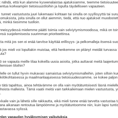
t nähdä, että kun alamme kyseenalaistaa ajatuksiamme, teemme tietoisuut
jentua korkeampiin tietoisuustiloihin ja lopulta täydelliseen vapauteen.
 tunnet vastustusta juuri lukemaasi kohtaan tai sinulla on syyllisyyttä tai suru
omuksista, joita sinulla on ollut aiemmin, tiedä, että nuo ajatukset muodoste
lä, minkä tiesimme tuolloin.
neisyydessä mielemme päätti toimia vain selviytymismoodissa, mikä on toine
ensä suojelemisesta suurimman prioriteettinsa.
ta mitä jos sen ei enää tarvitse käyttää erillisyys- ja pelkomalleja itsensä s
ä jos mieli voi lopultakin muistaa, että henkemme on pitänyt meidät turvassa 
uta?
ö se vapauta meille tilaa kokeilla uusia asioita, jotka auttavat meitä laajen
olemisen tiloihin?
lelle on tullut hyvin mukavasi samaistua selviytymismalleihin, joten silloin ku
kilökohtaisessa ja maailmanlaajuisessa tietoisuudessamme, se kokee paljo
 tätä tapahtuu, ainoa tehtävämme on olla vain myötätuntoisesti läsnä mielell
hoista malleista. Tämä vaatii meitä vain tarkkailemaan mielen vastustusta, yr
.
kkaile vain ja lähetä sille rakkautta, eikä mieli tunne enää tarvetta vastustaa 
na aikanaan rentoutua lämpöömme ja myötätuntoomme niin, kuin lapsi tuntis
astavassa sylissä.
yden vapauden hyväksymisen vaikutuksia