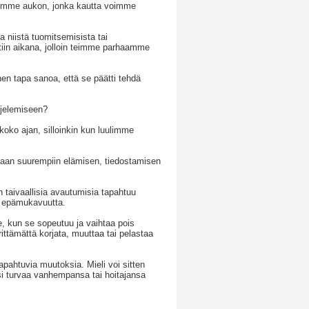
eemme aukon, jonka kautta voimme
a niistä tuomitsemisista tai
ttiin aikana, jolloin teimme parhaamme
n tapa sanoa, että se päätti tehdä
uojelemiseen?
koko ajan, silloinkin kun luulimme
tumaan suurempiin elämisen, tiedostamisen
n taivaallisia avautumisia tapahtuu
n epämukavuutta.
e, kun se sopeutuu ja vaihtaa pois
ittämättä korjata, muuttaa tai pelastaa
tapahtuvia muutoksia. Mieli voi sitten
i turvaa vanhempansa tai hoitajansa