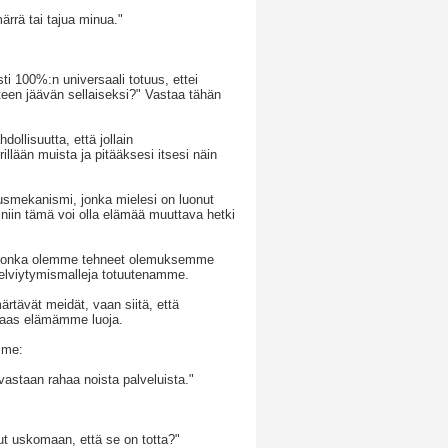
ärrä tai tajua minua."
i 100%:n universaali totuus, ettei
nteen jäävän sellaiseksi?" Vastaa tähän
ollisuutta, että jollain
illään muista ja pitääksesi itsesi näin
smekanismi, jonka mielesi on luonut
 niin tämä voi olla elämää muuttava hetki
, jonka olemme tehneet olemuksemme
/selviytymismalleja totuutenamme.
ärtävät meidät, vaan siitä, että
taas elämämme luoja.
mme:
vastaan rahaa noista palveluista."
t uskomaan, että se on totta?"