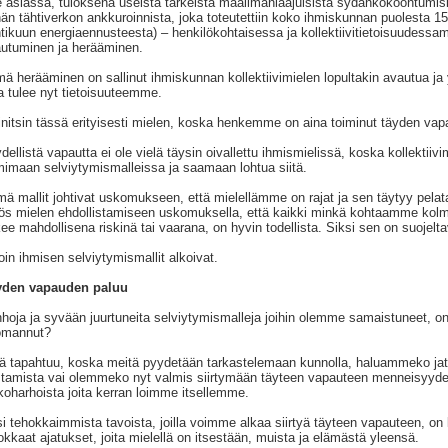
e asiassa, tuloksena useista tärkeistä maailmanlaajuisista sydänkokoontumisis
än tähtiverkon ankkuroinnista, joka toteutettiin koko ihmiskunnan puolesta 15
tikuun energiaennusteesta) – henkilökohtaisessa ja kollektiivitietoisuudess
utuminen ja herääminen.
ä herääminen on sallinut ihmiskunnan kollektiivimielen lopultakin avautua ja
a tulee nyt tietoisuuteemme.
nitsin tässä erityisesti mielen, koska henkemme on aina toiminut täyden va
dellistä vapautta ei ole vielä täysin oivallettu ihmismielissä, koska kollektiivi
mimaan selviytymismalleissa ja saamaan lohtua siitä.
ä mallit johtivat uskomukseen, että mielellämme on rajat ja sen täytyy pelata
s mielen ehdollistamiseen uskomuksella, että kaikki minkä kohtaamme kol
ee mahdollisena riskinä tai vaarana, on hyvin todellista. Siksi sen on suojelt
loin ihmisen selviytymismallit alkoivat.
yden vapauden paluu
hoja ja syvään juurtuneita selviytymismalleja joihin olemme samaistuneet, on 
omannut?
ä tapahtuu, koska meitä pyydetään tarkastelemaan kunnolla, haluammeko jat
stamista vai olemmeko nyt valmis siirtymään täyteen vapauteen menneisyydest
koharhoista joita kerran loimme itsellemme.
i tehokkaimmista tavoista, joilla voimme alkaa siirtyä täyteen vapauteen, on
okkaat ajatukset, joita mielellä on itsestään, muista ja elämästä yleensä.