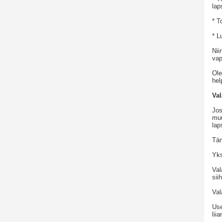
lap
* T
* L
Nii
vap
Ole
he
Va
Jos
muu
lap
Täm
Yks
Val
sii
Val
Use
lii