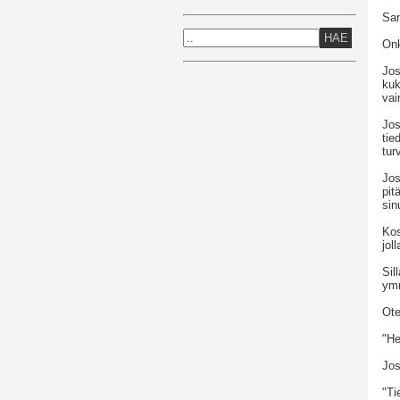
San
HAE
Onk
Jos
kuk
vai
Jos
tie
tur
Jos
pit
sin
Kos
jol
Sil
ymm
Ote
"He
Jos
"Ti