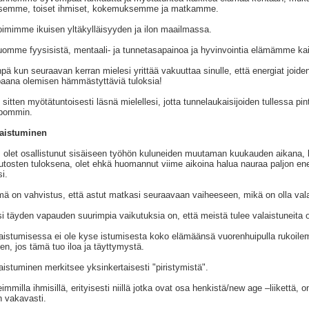
semme, toiset ihmiset, kokemuksemme ja matkamme.
oimimme ikuisen yltäkylläisyyden ja ilon maailmassa.
uomme fyysisistä, mentaali- ja tunnetasapainoa ja hyvinvointia elämämme kaiki
npä kun seuraavan kerran mielesi yrittää vakuuttaa sinulle, että energiat joid
aana olemisen hämmästyttäviä tuloksia!
 sitten myötätuntoisesti läsnä mielellesi, jotta tunnelaukaisijoiden tullessa pi
lpommin.
laistuminen
 olet osallistunut sisäiseen työhön kuluneiden muutaman kuukauden aikana,
tosten tuloksena, olet ehkä huomannut viime aikoina halua nauraa paljon ene
si.
ä on vahvistus, että astut matkasi seuraavaan vaiheeseen, mikä on olla vala
i täyden vapauden suurimpia vaikutuksia on, että meistä tulee valaistuneita o
aistumisessa ei ole kyse istumisesta koko elämäänsä vuorenhuipulla rukoilem
hen, jos tämä tuo iloa ja täyttymystä.
aistuminen merkitsee yksinkertaisesti "piristymistä".
immilla ihmisillä, erityisesti niillä jotka ovat osa henkistä/new age –liikettä,
an vakavasti.