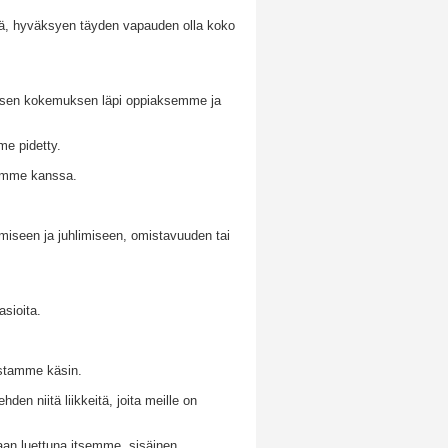
tä, hyväksyen täyden vapauden olla koko
okaisen kokemuksen läpi oppiaksemme ja
me pidetty.
ämme kanssa.
iseen ja juhlimiseen, omistavuuden tai
sioita.
stamme käsin.
en niitä liikkeitä, joita meille on
n luettuna itsemme, sisäinen