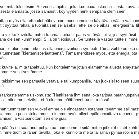
so, mitä tulee esiin. Se voi olla ajatus, joka kumpuaa uskonnollisesta kasv
isestä elämästä, jossa samaistit köyhyyden henkisempänä olemiseen.
ttaa myös olla, että olet nähnyt niin monen ihmisen käyttävän väärin valtaans
tit syyttää rahaa ja tuomita sen sellaiseksi, ettei se ole aikasi, energiasi tai ti
ta voitko kuvitella, miten traumatisoitunut paras ystäväsi olisi, jos syyttäisi
raha ole sen kummempi! Sillä on tietoisuus. Se tuntee ja vastaa tunteisiimme 
an oli alun perin tarkoitus olla energiavaihdon symboli. Tämä vaihto on osa u
a tunnetaan "kiertämisperiaatteena". Tämä merkitsee myös, että energia jota r
vää.
t kuvitella, mitä tapahtuu, kun kohtelemme jotain elämämme aluetta epäystäväl
tamme sen itsestämme.
 tekisimme sen parhaalle ystävälle tai kumppanille, hän juoksisi toiseen suu
tä.
 tarkastelemme uskomusta: "Henkisenä ihmisenä joka tarjoaa parannuspalvelu
aa", näemme selvästi, että olemme päättäneet tuomita tässä.
än tuomitsemisen vuoksi emme ole ainoastaan estäneet itseämme sallimasta 
aamme ja ponnisteluamme – olemme myös olleet epäkunnioittava rahaenergia
amisen ja vastaanottamisen energiaa.
 päätös on saattanut pohjautua tuomioomme siitä, miten jotkut ihmiset kohtel
timme tuomita rahan tavalla, joka ei kunnioita meitä tai rahan pyhää roolia m