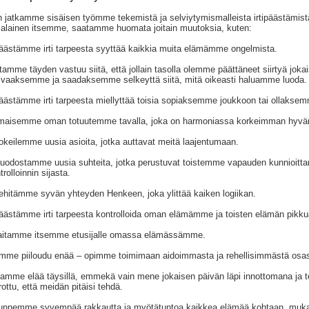
 jatkamme sisäisen työmme tekemistä ja selviytymismalleista irtipäästämis
alainen itsemme, saatamme huomata joitain muutoksia, kuten:
äästämme irti tarpeesta syyttää kaikkia muita elämämme ongelmista.
tamme täyden vastuu siitä, että jollain tasolla olemme päättäneet siirtyä j
vaaksemme ja saadaksemme selkeyttä siitä, mitä oikeasti haluamme luoda.
äästämme irti tarpeesta miellyttää toisia sopiaksemme joukkoon tai ollaksem
lmaisemme oman totuutemme tavalla, joka on harmoniassa korkeimman hyv
okeilemme uusia asioita, jotka auttavat meitä laajentumaan.
uodostamme uusia suhteita, jotka perustuvat toistemme vapauden kunnioittam
trolloinnin sijasta.
ehitämme syvän yhteyden Henkeen, joka ylittää kaiken logiikan.
äästämme irti tarpeesta kontrolloida oman elämämme ja toisten elämän pikkua
aitamme itsemme etusijalle omassa elämässämme.
mme piiloudu enää – opimme toimimaan aidoimmasta ja rehellisimmästä osa
lamme elää täysillä, emmekä vain mene jokaisen päivän läpi innottomana ja tehd
rottu, että meidän pitäisi tehdä.
unnemme syvempää rakkautta ja myötätuntoa kaikkea elämää kohtaan, mukaa