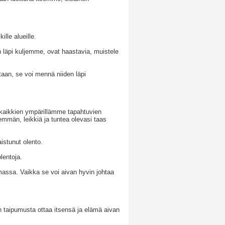
lle alueille.
en läpi kuljemme, ovat haastavia, muistele
ntaan, se voi mennä niiden läpi
 kaikkien ympärillämme tapahtuvien
mmän, leikkiä ja tuntea olevasi taas
istunut olento.
lentoja.
assa. Vaikka se voi aivan hyvin johtaa
 on taipumusta ottaa itsensä ja elämä aivan