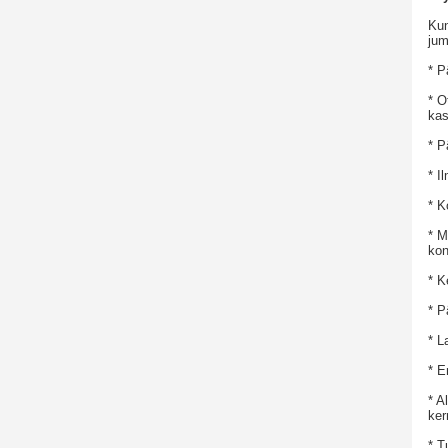
Kun
jum
* P
* O
kas
* P
* I
* K
* M
kon
* K
* P
* L
* E
* A
ker
* T