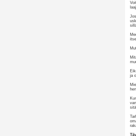
Voi
laa
Jos
usk
sil
Men
its
Mut
Mit
mu
Eik
ja 
Mie
hen
Kun
van
sitä
Tar
oma
rak
Tä