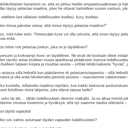
kilökohtainen havaintoni on, että se johtuu heidän empaattisuudestaan ja halu
dän täytyy pelastaa maailma, joten he ottavat hartioilleen suuren vastuun, jok
 edelleen luot tällaisen todellisuuden itsellesi, kysy itseltäsi:
ten minua palvelee uskoa, että minun täytyy pelastaa maailma?"
so, mitä tulee esiin. Ytimessään kyse voi olla uskosta, että sinun täytyy pela
kaa enää.
ta miten voit pelastaa jonkun, joka on jo täydellinen?
versumi ja korkeampi itsesi on täydellinen. Ne eivät ole koskaan olleet mitä
len tarvitsi antaa itselleen muuta ajateltavaa pitääkseen itsensä todellisuudes
i itselleen tarpeen korjata ja muuttaa asioita – yrittää tehdä kaikesta "hyvää", 
e asiassa sillä hetkellä kun päästämme irti pelastamistarpeesta – sillä hetkel
mästä ja olla enää hikoilematta pienistä asioista – saavutamme valaistuneen o
tko kuvitella, millaiselta maailma näyttäisi, kun kaikki laskisivat puolustuksena
isesti kiitollinen niistä lahjoista, joita elämä tarjoaa heille?
 usko tai älä … tähän todellisuuteen olemme matkalla. Ja se alkaa meistä jok
tämme sitoutua itseemme ja hyväksyä, että nyt saamme nauttia elämästä – pit
on täyttä vapautta!
tko siis valmis astumaan täyden vapauden todellisuuteen?