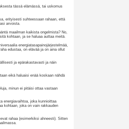
atuksesta tässä elämässä, tai uskomus
a, erityisesti suhteessaan rahaan, että
lasi arvoista.
t häntä maailman kaikista ongelmista? No,
sitä kohtaan, ja se haluaa auttaa meitä.
niversaalia energiatasapainojärjestelmää,
aha edustaa, on elävää ja on aina ollut
lisesti ja epärakastavasti ja näin
ntaan eikä haluaisi enää koskaan nähdä
ja, minun ei pitäisi ottaa vastaan
energiavaihtoa, joka kunnioittaa
a kohtaan, joka on vain rakkauden
evat rahaa (esimerkiksi ahneesti). Sitten
aailmassa.