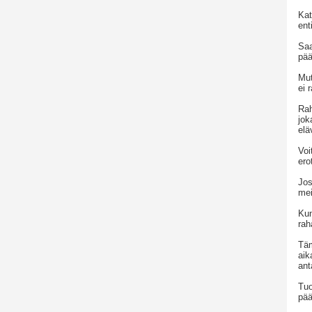
Kat
ent
Saa
pää
Mut
ei 
Rah
jok
elä
Voi
ero
Jos
mei
Kun
rah
Täm
aik
ant
Tuo
pää