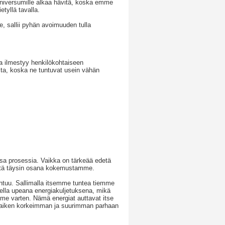
universumille alkaa hävitä, koska emme
etyllä tavalla.
e, sallii pyhän avoimuuden tulla
ta ilmestyy henkilökohtaiseen
eita, koska ne tuntuvat usein vähän
 osa prosessia. Vaikka on tärkeää edetä
 niitä täysin osana kokemustamme.
apahtuu. Sallimalla itsemme tuntea tiemme
lvella upeana energiakuljetuksena, mikä
me varten. Nämä energiat auttavat itse
kaiken korkeimman ja suurimman parhaan