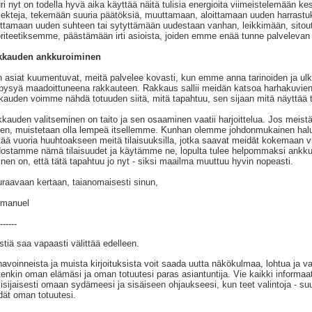
ri nyt on todella hyvä aika käyttää näitä tulisia energioita viimeistelemään ke
jekteja, tekemään suuria päätöksiä, muuttamaan, aloittamaan uuden harrastuk
ittamaan uuden suhteen tai sytyttämään uudestaan vanhan, leikkimään, sito
oriteetiksemme, päästämään irti asioista, joiden emme enää tunne palvelevan m
kkauden ankkuroiminen
 asiat kuumentuvat, meitä palvelee kovasti, kun emme anna tarinoiden ja ul
pysyä maadoittuneena rakkauteen. Rakkaus sallii meidän katsoa harhakuvien y
kauden voimme nähdä totuuden siitä, mitä tapahtuu, sen sijaan mitä näyttää 
kauden valitseminen on taito ja sen osaaminen vaatii harjoittelua. Jos meist
hen, muistetaan olla lempeä itsellemme. Kunhan olemme johdonmukainen hal
rtää vuoria huuhtoakseen meitä tilaisuuksilla, jotka saavat meidät kokemaan v
dostamme nämä tilaisuudet ja käytämme ne, lopulta tulee helpommaksi ankku
inen on, että tätä tapahtuu jo nyt - siksi maailma muuttuu hyvin nopeasti.
raavaan kertaan, taianomaisesti sinun,
manuel
------
stiä saa vapaasti välittää edelleen.
avoinneista ja muista kirjoituksista voit saada uutta näkökulmaa, lohtua ja va
tenkin oman elämäsi ja oman totuutesi paras asiantuntija. Vie kaikki informaat
isijaisesti omaan sydämeesi ja sisäiseen ohjaukseesi, kun teet valintoja - suu
dät oman totuutesi.