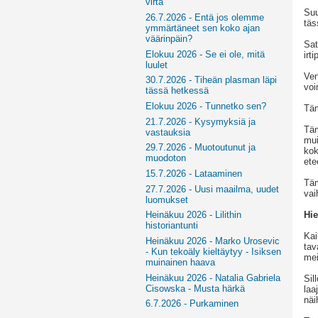
virta
Suu
26.7.2026 - Entä jos olemme
täs
ymmärtäneet sen koko ajan
väärinpäin?
Sat
Elokuu 2026 - Se ei ole, mitä
irt
luulet
Ven
30.7.2026 - Tiheän plasman läpi
voi
tässä hetkessä
Elokuu 2026 - Tunnetko sen?
Täm
21.7.2026 - Kysymyksiä ja
Täm
vastauksia
mui
29.7.2026 - Muotoutunut ja
kok
muodoton
ete
15.7.2026 - Lataaminen
Täm
27.7.2026 - Uusi maailma, uudet
vai
luomukset
Hie
Heinäkuu 2026 - Lilithin
historiantunti
Kai
Heinäkuu 2026 - Marko Urosevic
tav
- Kun tekoäly kieltäytyy - Isiksen
mei
muinainen haava
Heinäkuu 2026 - Natalia Gabriela
Sil
Cisowska - Musta härkä
laa
näi
6.7.2026 - Purkaminen