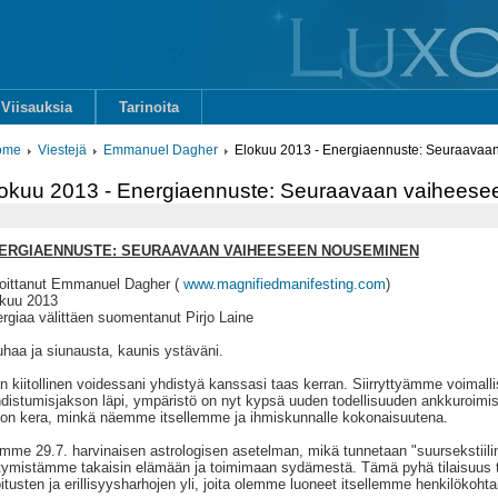
Viisauksia
Tarinoita
ome
Viestejä
Emmanuel Dagher
Elokuu 2013 - Energiaennuste: Seuraava
okuu 2013 - Energiaennuste: Seuraavaan vaihees
ERGIAENNUSTE: SEURAAVAAN VAIHEESEEN NOUSEMINEN
joittanut Emmanuel Dagher (
www.magnifiedmanifesting.com
)
kuu 2013
rgiaa välittäen suomentanut Pirjo Laine
haa ja siunausta, kaunis ystäväni.
n kiitollinen voidessani yhdistyä kanssasi taas kerran. Siirryttyämme voimal
distumisjakson läpi, ympäristö on nyt kypsä uuden todellisuuden ankkuroim
ion kera, minkä näemme itsellemme ja ihmiskunnalle kokonaisuutena.
mme 29.7. harvinaisen astrologisen asetelman, mikä tunnetaan "suursekstiili
rtymistämme takaisin elämään ja toimimaan sydämestä. Tämä pyhä tilaisuus 
oitusten ja erillisyysharhojen yli, joita olemme luoneet itsellemme henkilökohta