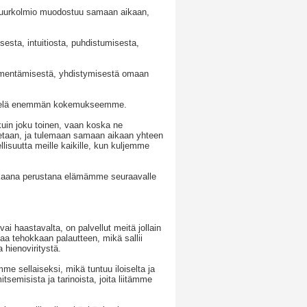
 suurkolmio muodostuu samaan aikaan,
esta, intuitiosta, puhdistumisesta,
lmentämisestä, yhdistymisestä omaan
e vielä enemmän kokemukseemme.
kuin joku toinen, vaan koska ne
nnetaan, ja tulemaan samaan aikaan yhteen
isuutta meille kaikille, kun kuljemme
kaana perustana elämämme seuraavalle
i haastavalta, on palvellut meitä jollain
aa tehokkaan palautteen, mikä sallii
 hienoviritystä.
me sellaiseksi, mikä tuntuu iloiselta ja
tsemisista ja tarinoista, joita liitämme