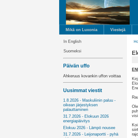
Mikä on Luxonia
Viestejä
In English
H
Suomeksi
El
Päivän uffo
EN
Ahkeruus kovankin uffon voittaa
Kir
Elo
Ene
Uusimmat viestit
Rau
1.8.2026 - Maskuliinin paluu -
oikean järjestyksen
Ole
palauttaminen
puh
vis
31.7.2026 - Elokuun 2026
energiapäivitys
Koi
Elokuu 2026 - Lämpö nousee
sii
raj
31.7.2026 - Leijonaportti - pyhä