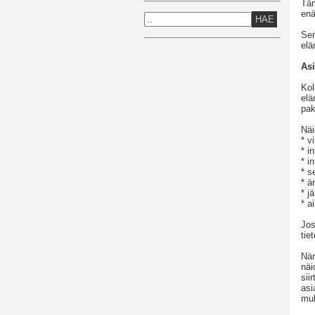
Täm
enä
HAE
Sen
elä
As
Kol
elä
pak
Näi
* v
* i
* i
* s
* ä
* j
* a
Jos
tie
Näm
näi
sii
asi
muk