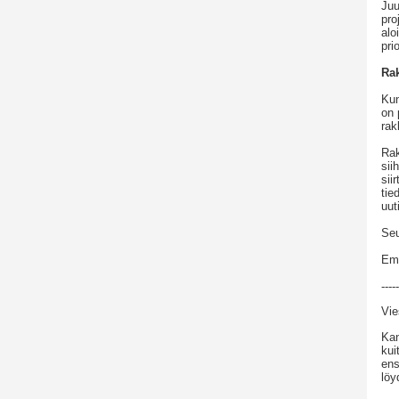
Juu
pro
alo
pri
Ra
Kun
on 
rak
Rak
sii
sii
tie
uut
Seu
Em
-----
Vie
Kan
kui
ens
löy