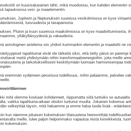
rsekstiili on kuusisakarainen tähti, mikä muodostuu, kun kahden elementin
sä tapauksessa vesi- ja maaelementin.
urnuksen, Jupiterin ja Neptunuksen suuressa vesikolmiossa on kyse virtaamis
ipäästämisestä, luovuudesta ja tasapainosta.
uksen, Pluton ja kuun suuressa maakolmiossa on kyse maadoittumisesta, i
maamme, yltäkylläisyydestä ja vakaudesta.
ä astrologinen astelema siis yhdisti kummankin elementin ja maadoitti n
äntyyppiset tapahtumat eivät ole tärkeitä siksi, että tietty päivä on parempi 
stuttavat meitä yhdistymään niihin transformaatioenergioihin, joita meille a
onaisuutena ja tarkoituksellisesti keskittymään luomaan harmonisempaa todell
enpäin.
ä enemmän sydämeen perustuva todellisuus, mihin palaamme, palvelee va
heelle.
novirittäminen
kki mitä olemme koskaan kohdanneet, riippumatta siitä tuntuiko se autuaalta va
alla, vaikka tapahtuma-aikaan olisikin tuntunut muulta. Jokainen kokemus ant
dän selkeyttää täysin, mitä haluamme ja emme halua luoda lisää - eräänlaista
loin kun näemme jokaisen kokemuksen tilaisuutena hienovirittää todellisuuttam
jentavalta meille, tulee paljon helpommaksi vapautua niistä kiinnikkeistä, tuomi
hin kokemuksiin.