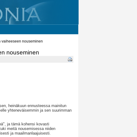
an vaiheeseen nouseminen
een nouseminen
lisen, heinäkuun ennusteessa mainitun
iselle yhteneväisemmin ja sen suurimman
nä", ja tämä kohensi kovasti
tuki meitä nousemisessa niiden
isesti ja maailmanlaajuisesti.