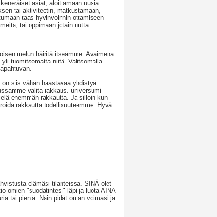
skeneräiset asiat, aloittamaan uusia
sen tai aktiviteetin, matkustamaan,
utumaan taas hyvinvoinnin ottamiseen
eitä, tai oppimaan jotain uutta.
koisen melun häiritä itseämme. Avaimena
li tuomitsematta niitä. Valitsemalla
tapahtuvan.
ä on siis vähän haastavaa yhdistyä
ussamme valita rakkaus, universumi
ielä enemmän rakkautta. Ja silloin kun
roida rakkautta todellisuuteemme. Hyvä
hvistusta elämäsi tilanteissa. SINÄ olet
io omien "suodatintesi" läpi ja luota AINA
ria tai pieniä. Näin pidät oman voimasi ja