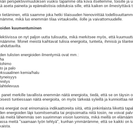
än perspektiivimuutoksen vuoksi tapamme olla kova itsellemme, toisille ja 
ä aseta paineita ja epärealistisia odotuksia sille, että kaiken on ilmestyttävä ti
 tietäminen, että saamme joka hetki tilaisuuden hienovirittää todellisuuttamm
mämme, mikä luo enemmän tilaa virtaukselle, ilolle ja vaivattomuudelle.
ioiden kuumentuminen
lektiivissa on nyt paljon uutta tulisuutta, mikä merkitsee myös, että kuumuut
määmme. Monet meistä kaihtavat tulisia energioita, tunteita, ihmisiä ja tilant
ahduttavilta.
den tulisten energioiden ilmentymiä ovat mm.:
iha
ntohimo
nto ja palo
eksuaalinen kemia/halu
rtyneisyys
ännitys
ilahtelevuus
 panet merkille tavallista enemmän näitä energioita, tiedä, että se on täysin
toisesti tuntiessaan näitä energioita, on myös tärkeää syleillä ja kunnioittaa
ä energiat ovat erinomaisia indikaattoreita siitä, että jonkinlaista liikettä t
den energioiden läpi tuomitsematta tai projisoimatta niitä tosiin, ne voivat pa
rtää meitä lähemmäs sen suurimman vision luomista, mikä meillä on elämääm
assa meitä "saamaan työn tehtyä", kunhan ymmärrämme, että se kaikki on 
aista.