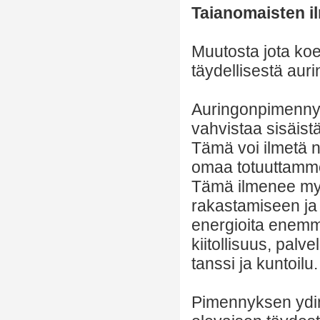
Taianomaisten 
Muutosta jota koe
täydellisestä aur
Auringonpimennyk
vahvistaa sisäi
Tämä voi ilmetä 
omaa totuuttamme
Tämä ilmenee my
rakastamiseen ja
energioita enemm
kiitollisuus, palv
tanssi ja kuntoilu.
Pimennyksen ydin