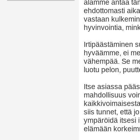
alamme antaa täm
ehdottomasti aika
vastaan kulkemine
hyvinvointia, mink
Irtipäästäminen s
hyväämme, ei mer
vähempää. Se merk
luotu pelon, puut
Itse asiassa pääst
mahdollisuus voi
kaikkivoimaisesta
siis tunnet, että jo
ympäröidä itsesi ih
elämään korkeimm