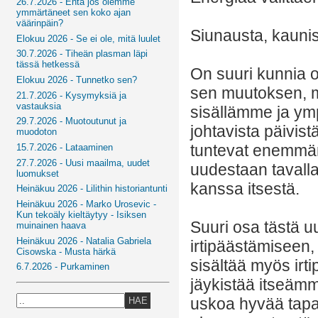
26.7.2026 - Entä jos olemme
ymmärtäneet sen koko ajan
väärinpäin?
Siunausta, kaunis
Elokuu 2026 - Se ei ole, mitä luulet
30.7.2026 - Tiheän plasman läpi
tässä hetkessä
On suuri kunnia 
Elokuu 2026 - Tunnetko sen?
sen muutoksen, m
21.7.2026 - Kysymyksiä ja
vastauksia
sisällämme ja y
29.7.2026 - Muotoutunut ja
johtavista päivist
muodoton
tuntevat enemmän
15.7.2026 - Lataaminen
27.7.2026 - Uusi maailma, uudet
uudestaan taval
luomukset
kanssa itsestä.
Heinäkuu 2026 - Lilithin historiantunti
Heinäkuu 2026 - Marko Urosevic -
Kun tekoäly kieltäytyy - Isiksen
Suuri osa tästä u
muinainen haava
Heinäkuu 2026 - Natalia Gabriela
irtipäästämiseen,
Cisowska - Musta härkä
sisältää myös irt
6.7.2026 - Purkaminen
jäykistää itseämm
uskoa hyvää tapaa
HAE