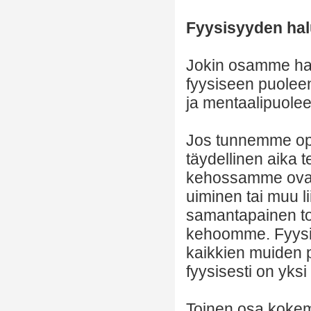
Fyysisyyden ha
Jokin osamme ha
fyysiseen puoleen
ja mentaalipuole
Jos tunnemme op
täydellinen aika 
kehossamme ovat a
uiminen tai muu l
samantapainen to
kehoomme. Fyysis
kaikkien muiden 
fyysisesti on yks
Toinen osa koke