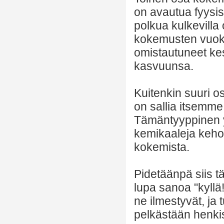
on avautua fyysis
polkua kulkevilla
kokemusten vuoksi
omistautuneet ke
kasvuunsa.
Kuitenkin suuri 
on sallia itsemme 
Tämäntyyppinen yh
kemikaaleja keho
kokemista.
Pidetäänpä siis 
lupa sanoa "kyllä
ne ilmestyvät, ja
pelkästään henki