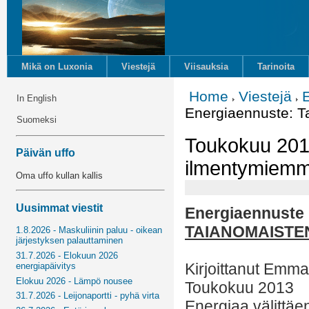
Mikä on Luxonia
Viestejä
Viisauksia
Tarinoita
Home
Viestejä
In English
Energiaennuste: 
Suomeksi
Toukokuu 201
Päivän uffo
ilmentymiemm
Oma uffo kullan kallis
Uusimmat viestit
Energiaennuste
TAIANOMAISTE
1.8.2026 - Maskuliinin paluu - oikean
järjestyksen palauttaminen
31.7.2026 - Elokuun 2026
Kirjoittanut Emm
energiapäivitys
Elokuu 2026 - Lämpö nousee
Toukokuu 2013
31.7.2026 - Leijonaportti - pyhä virta
Energiaa välittäe