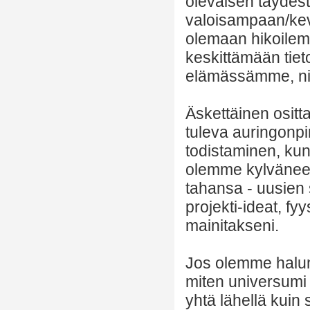
olevaisen täydes
valoisampaan/ke
olemaan hikoilema
keskittämään tiet
elämässämme, nii
Äskettäinen osit
tuleva auringonpi
todistaminen, kun
olemme kylväneet 
tahansa - uusien 
projekti-ideat, f
mainitakseni.
Jos olemme halunn
miten universumi 
yhtä lähellä kui