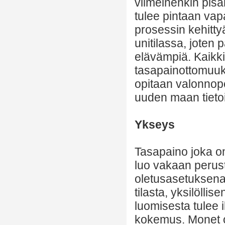
viimeinenkin pisa
tulee pintaan vapa
prosessin kehitty
unitilassa, joten 
elävämpiä. Kaikkia
tasapainottomuuks
opitaan valonnopeu
uuden maan tieto
Ykseys
Tasapaino joka o
luo vakaan peru
oletusasetuksena
tilasta, yksilöll
luomisesta tulee 
kokemus. Monet o