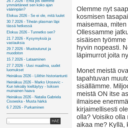
26.7.2026 - Entä jos olemme
ymmärtäneet sen koko ajan
Olemme nyt saapu
väärinpäin?
kosmisen tasapain
Elokuu 2026 - Se ei ole, mitä luulet
30.7.2026 - Tiheän plasman läpi
maisemaa, miten
tässä hetkessä
Ollessamme jatku
Elokuu 2026 - Tunnetko sen?
sisäisen työmme t
21.7.2026 - Kysymyksiä ja
vastauksia
hyvin nopeasti. N
29.7.2026 - Muotoutunut ja
muodoton
läpimurrot joita 
15.7.2026 - Lataaminen
27.7.2026 - Uusi maailma, uudet
Monet meistä ova
luomukset
Heinäkuu 2026 - Lilithin historiantunti
tapahtuvan muuto
Heinäkuu 2026 - Marko Urosevic -
sisällämme. Miljo
Kun tekoäly kieltäytyy - Isiksen
muinainen haava
meistä ON itse as
Heinäkuu 2026 - Natalia Gabriela
ilmaisee enemmän
Cisowska - Musta härkä
6.7.2026 - Purkaminen
kirjaimellisesti 
olla? Voisiko olla
HAE
aikaa me? Kyllä, 