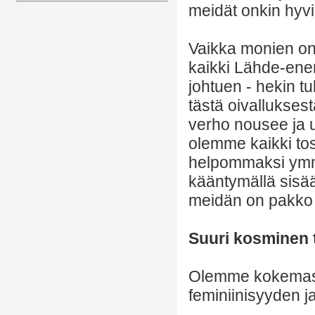
meidät onkin hyvi
Vaikka monien on
kaikki Lähde-ene
johtuen - hekin t
tästä oivalluksest
verho nousee ja u
olemme kaikki tos
helpommaksi ymmä
kääntymällä sisä
meidän on pakko
Suuri kosminen 
Olemme kokemass
feminiinisyyden j