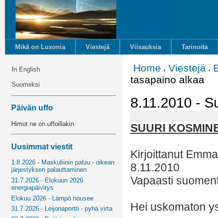
Mikä on Luxonia
Viestejä
Viisauksia
Tarinoita
Home
Viestejä
In English
tasapaino alkaa
Suomeksi
8.11.2010 - S
Päivän uffo
Himot ne on uffoillakin
SUURI KOSMIN
Uusimmat viestit
Kirjoittanut Emm
1.8.2026 - Maskuliinin paluu - oikean
8.11.2010
järjestyksen palauttaminen
Vapaasti suoment
31.7.2026 - Elokuun 2026
energiapäivitys
Elokuu 2026 - Lämpö nousee
Hei uskomaton ys
31.7.2026 - Leijonaportti - pyhä virta