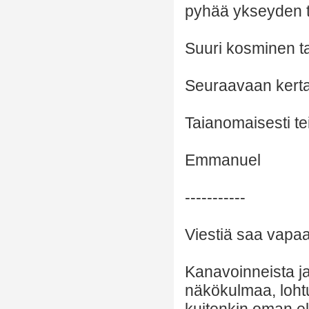
pyhää ykseyden t
Suuri kosminen ta
Seuraavaan kert
Taianomaisesti te
Emmanuel
-----------
Viestiä saa vapaas
Kanavoinneista ja 
näkökulmaa, lohtu
kuitenkin oman el