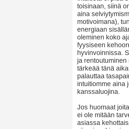
toisinaan, siinä
aina selviytymis
motivoimana), tu
energiaan sisäll
oleminen koko aja
fyysiseen kehoon
hyvinvoinnissa. S
ja rentoutuminen
tärkeää tänä aika
palauttaa tasapa
intuitiomme aina 
kanssaluojina.
Jos huomaat joita
ei ole mitään tarv
asiassa kehottaisi