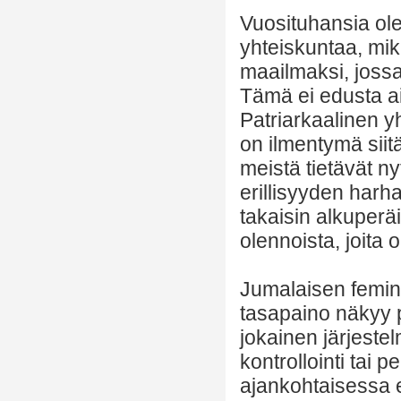
Vuosituhansia ol
yhteiskuntaa, mi
maailmaksi, jossa 
Tämä ei edusta ai
Patriarkaalinen y
on ilmentymä sii
meistä tietävät n
erillisyyden harh
takaisin alkuper
olennoista, joita 
Jumalaisen femin
tasapaino näkyy p
jokainen järjeste
kontrollointi tai 
ajankohtaisessa 