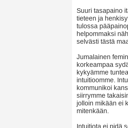
Suuri tasapaino it
tieteen ja henkis
tulossa pääpaino
helpommaksi nähdä
selvästi tästä ma
Jumalainen femin
korkeampaa sydä
kykyämme tuntea, 
intuitioomme. Int
kommunikoi kans
siirrymme takaisin
jolloin mikään ei 
mitenkään.
Intuitiota ei pidä