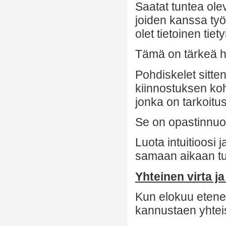
Saatat tuntea ole
joiden kanssa ty
olet tietoinen tie
Tämä on tärkeä h
Pohdiskelet sitten
kiinnostuksen koh
jonka on tarkoitu
Se on opastinnuol
Luota intuitioosi 
samaan aikaan tuk
Yhteinen virta j
Kun elokuu etenee
kannustaen yhtei