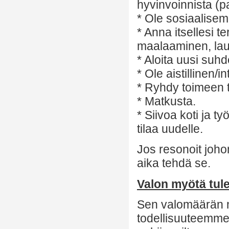
hyvinvoinnista (pa
* Ole sosiaalisemp
* Anna itsellesi t
maalaaminen, lau
* Aloita uusi suhd
* Ole aistillinen/i
* Ryhdy toimeen t
* Matkusta.
* Siivoa koti ja t
tilaa uudelle.
Jos resonoit johon
aika tehdä se.
Valon myötä tul
Sen valomäärän m
todellisuuteemme