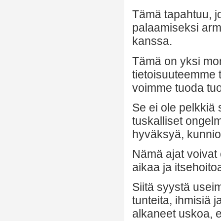
Tämä tapahtuu, jo
palaamiseksi arm
kanssa.
Tämä on yksi monis
tietoisuuteemme t
voimme tuoda tu
Se ei ole pelkkiä
tuskalliset ongelm
hyväksyä, kunnioit
Nämä ajat voivat 
aikaa ja itsehoitoa
Siitä syystä useim
tunteita, ihmisiä 
alkaneet uskoa, et