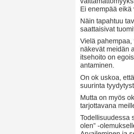
välttämättömyyksii
Ei enempää eikä
Näin tapahtuu tav
saattaisivat tuom
Vielä pahempaa, v
näkevät meidän a
itsehoito on egoi
antaminen.
On ok uskoa, että
suurinta tyydytyst
Mutta on myös ok 
tarjottavana meill
Todellisuudessa 
olen” -olemuksell
Arvaileminen ja se