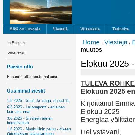
Mikä on Luxonia
Viestejä
Viisauksia
Tarinoita
Home
Viestejä
In English
muutos
Suomeksi
Elokuu 2025 
Päivän uffo
Ei suuret uffot suuta halkaise
TULEVA ROHK
Elokuun 2025 e
Uusimmat viestit
1.8.2026 - Suuri Ja -sarja, shoud 11
Kirjoittanut Emm
6.8.2026 - Leijonaportti - erilainen
Elokuu 2025
kuin aiemmat
Energiaa välittäe
3.8.2026 - Sisäisen äänen
haasteviikko
1.8.2026 - Maskuliinin paluu - oikean
Hei ystäväni,
järjestyksen palauttaminen