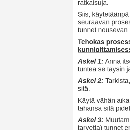
ratkaisuja.
Siis, käytetäänpä
seuraavan proses
tunnet nousevan e
Tehokas prosess
kunnioittamises
Askel 1:
Anna itse
tuntea se täysin j
Askel 2:
Tarkista,
sitä.
Käytä vähän aikaa
tahansa sitä pid
Askel 3:
Muutaman
tarvetta) tunnet 