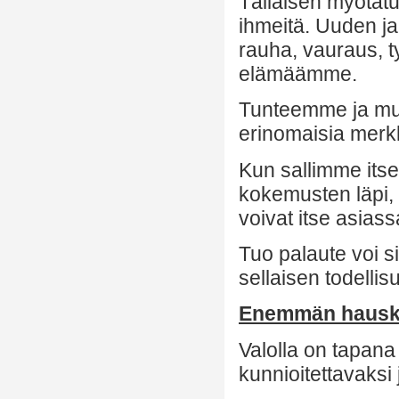
Tällaisen myötätu
ihmeitä. Uuden ja
rauha, vauraus, ty
elämäämme.
Tunteemme ja muut
erinomaisia merkke
Kun sallimme its
kokemusten läpi, 
voivat itse asiass
Tuo palaute voi s
sellaisen todelli
Enemmän hauskan
Valolla on tapana
kunnioitettavaksi