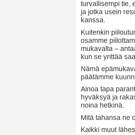
turvallisempi tie, 
ja jotka usein re
kanssa.
Kuitenkin piilout
osamme piilottami
mukavalta – antaa 
kun se yrittää s
Nämä epämukavat 
päätämme kuunnell
Ainoa tapa paran
hyväksyä ja rakasta
noina hetkinä.
Mitä tahansa ne o
Kaikki muut lähest