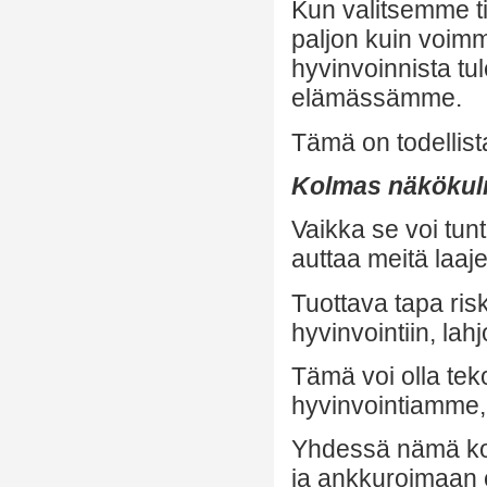
Kun valitsemme ti
paljon kuin voimme
hyvinvoinnista tu
elämässämme.
Tämä on todellist
Kolmas näkökul
Vaikka se voi tun
auttaa meitä laaj
Tuottava tapa ris
hyvinvointiin, la
Tämä voi olla tek
hyvinvointiamme,
Yhdessä nämä ko
ja ankkuroimaan