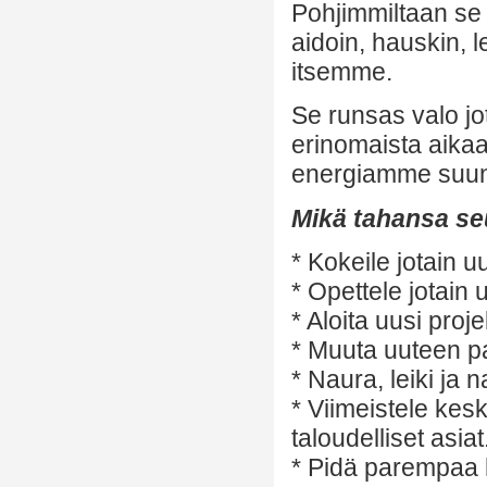
Pohjimmiltaan se
aidoin, hauskin, l
itsemme.
Se runsas valo jo
erinomaista aikaa
energiamme suunta
Mikä tahansa se
* Kokeile jotain u
* Opettele jotain u
* Aloita uusi proje
* Muuta uuteen p
* Naura, leiki ja
* Viimeistele kesk
taloudelliset asiat
* Pidä parempaa h