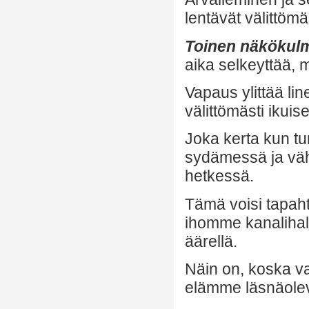
lentävät välittömä
Toinen näkökul
aika selkeyttää, 
Vapaus ylittää lin
välittömästi ikuis
Joka kerta kun
sydämessä ja vä
hetkessä.
Tämä voisi tapah
ihomme kanalihall
äärellä.
Näin on, koska va
elämme läsnäole