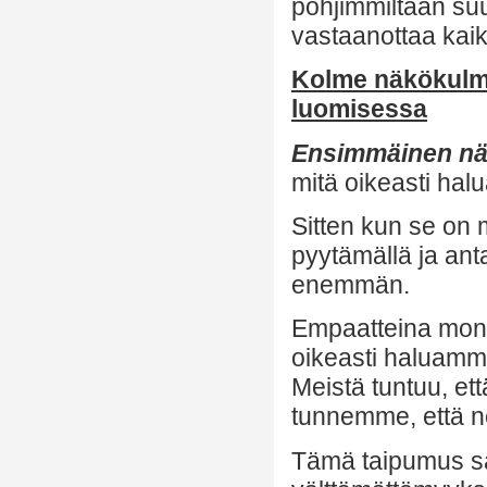
pohjimmiltaan su
vastaanottaa kaikk
Kolme näkökul
luomisessa
Ensimmäinen nä
mitä oikeasti ha
Sitten kun se on 
pyytämällä ja ant
enemmän.
Empaatteina monet
oikeasti haluamme,
Meistä tuntuu, ett
tunnemme, että ne 
Tämä taipumus sa