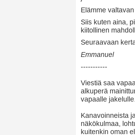
Elämme valtavan j
Siis kuten aina, p
kiitollinen mahdo
Seuraavaan kertaa
Emmanuel
-----------
Viestiä saa vapaa
alkuperä mainittu
vapaalle jakelulle
Kanavoinneista ja 
näkökulmaa, lohtu
kuitenkin oman el