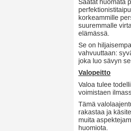
Saatat huomata pä
perfektionistitai
korkeammille pers
suuremmalle virta
elämässä.
Se on hiljaisempa
vahvuuttaan: syvä
joka luo sävyn se
Valopeitto
Valoa tulee todel
voimistaen ilmas
Tämä valolaajentu
rakastaa ja käsite
muita aspektejamm
huomiota.