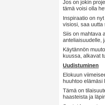
Jos on jokin proje
tämä voisi olla he
Inspiraatio on ny
visiosi, saa uutta
Siis on mahtava a
anteliaisuudelle, 
Käytännön muutoks
kuussa, alkavat t
Uudistuminen
Elokuun viimeise
huuhtoo elämäsi l
Tämä on tilaisuut
haasteista ja läpi