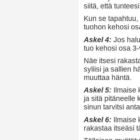
siitä, että tuntee
Kun se tapahtuu, 
tuohon kehosi os
Askel 4:
Jos halu
tuo kehosi osa 3-
Näe itsesi rakast
syliisi ja sallien 
muuttaa häntä.
Askel 5:
Ilmaise ki
ja sitä pitäneelle
sinun tarvitsi ant
Askel 6:
Ilmaise k
rakastaa itseäsi tä