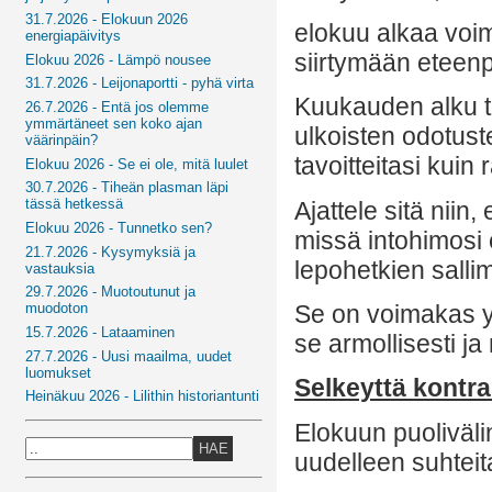
31.7.2026 - Elokuun 2026
elokuu alkaa voima
energiapäivitys
siirtymään eteen
Elokuu 2026 - Lämpö nousee
31.7.2026 - Leijonaportti - pyhä virta
Kuukauden alku t
26.7.2026 - Entä jos olemme
ymmärtäneet sen koko ajan
ulkoisten odotuste
väärinpäin?
tavoitteitasi kuin r
Elokuu 2026 - Se ei ole, mitä luulet
30.7.2026 - Tiheän plasman läpi
tässä hetkessä
Ajattele sitä niin
Elokuu 2026 - Tunnetko sen?
missä intohimosi
21.7.2026 - Kysymyksiä ja
lepohetkien salli
vastauksia
29.7.2026 - Muotoutunut ja
Se on voimakas yh
muodoton
15.7.2026 - Lataaminen
se armollisesti ja
27.7.2026 - Uusi maailma, uudet
luomukset
Selkeyttä kontra
Heinäkuu 2026 - Lilithin historiantunti
Elokuun puoliväli
HAE
uudelleen suhteita