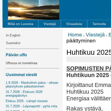
Mikä on Luxonia
Viestejä
Viisauksia
Tarinoita
Home
Viestejä
In English
päättyminen
Suomeksi
Huhtikuu 202
Päivän uffo
Uffossa on tunnelmaa
SOPIMUSTEN P
Huhtikuun 2025
Uusimmat viestit
1.8.2026 - Maskuliinin paluu - oikean
Kirjoittanut Emm
järjestyksen palauttaminen
Huhtikuu 2025
31.7.2026 - Elokuun 2026
energiapäivitys
Energiaa välittäe
Elokuu 2026 - Lämpö nousee
31.7.2026 - Leijonaportti - pyhä virta
Rakas ystävä,