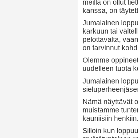
meillä on ollut t
kanssa, on täytett
Jumalainen loppu
karkuun tai vältel
pelottavalta, vaa
on tarvinnut kohd
Olemme oppineet 
uudelleen tuota 
Jumalainen loppu
sieluperheenjäse
Nämä näyttävät ol
muistamme tunten
kauniisiin henkiin
Silloin kun loppu