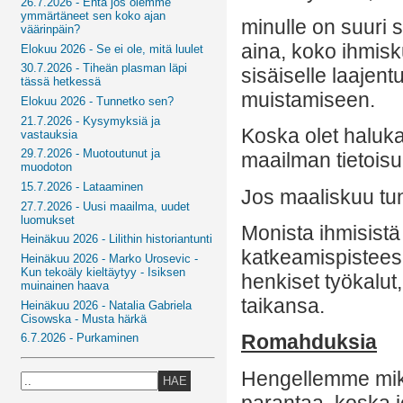
26.7.2026 - Entä jos olemme
ymmärtäneet sen koko ajan
minulle on suuri 
väärinpäin?
aina, koko ihmisk
Elokuu 2026 - Se ei ole, mitä luulet
30.7.2026 - Tiheän plasman läpi
sisäiselle laajent
tässä hetkessä
muistamiseen.
Elokuu 2026 - Tunnetko sen?
21.7.2026 - Kysymyksiä ja
Koska olet haluk
vastauksia
29.7.2026 - Muotoutunut ja
maailman tietois
muodoton
15.7.2026 - Lataaminen
Jos maaliskuu tunt
27.7.2026 - Uusi maailma, uudet
luomukset
Monista ihmisistä 
Heinäkuu 2026 - Lilithin historiantunti
katkeamispistees
Heinäkuu 2026 - Marko Urosevic -
Kun tekoäly kieltäytyy - Isiksen
henkiset työkalut,
muinainen haava
taikansa.
Heinäkuu 2026 - Natalia Gabriela
Cisowska - Musta härkä
Romahduksia
6.7.2026 - Purkaminen
Hengellemme mikää
HAE
parantaa, koska 