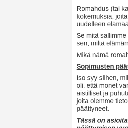
Romahdus (tai kaa
kokemuksia, joita
uudelleen elämää
Se mitä sallimme
sen, miltä elämä
Mikä nämä romah
Sopimusten pää
Iso syy siihen, mi
oli, että monet va
aistilliset ja puhu
joita olemme tieto
päättyneet.
Tässä on asioita
päättymisen vuo