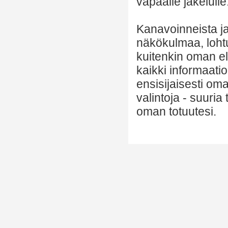
vapaalle jakelulle
Kanavoinneista ja 
näkökulmaa, lohtu
kuitenkin oman el
kaikki informaatio
ensisijaisesti om
valintoja - suuria
oman totuutesi.