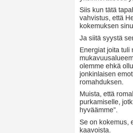
Siis kun tätä tapa
vahvistus, että 
kokemuksen sinul
Ja siitä syystä se
Energiat joita tu
mukavuusalueemme
olemme ehkä ollu
jonkinlaisen emot
romahduksen.
Muista, että roma
purkamiselle, jotk
hyväämme”.
Se on kokemus, et
kaavoista.