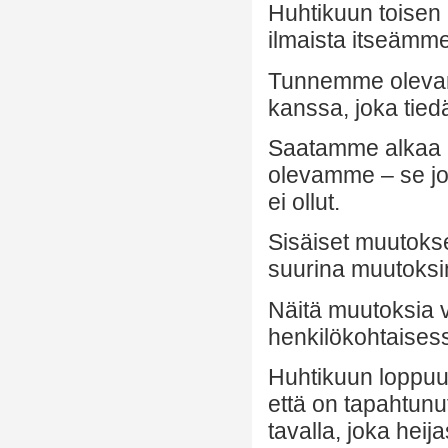
Huhtikuun toisen 
ilmaista itseämme 
Tunnemme oleva
kanssa, joka ti
Saatamme alkaa p
olevamme – se jo
ei ollut.
Sisäiset muutokse
suurina muutoks
Näitä muutoksia 
henkilökohtaises
Huhtikuun loppu
että on tapahtun
tavalla, joka heij