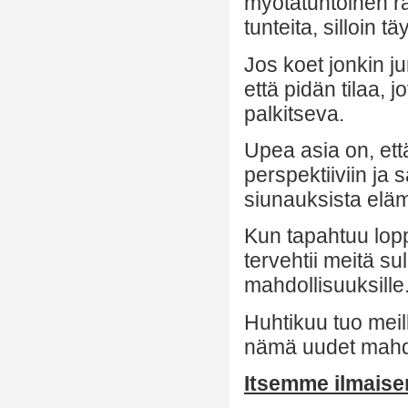
myötätuntoinen r
tunteita, silloin 
Jos koet jonkin j
että pidän tilaa, 
palkitseva.
Upea asia on, että
perspektiiviin ja s
siunauksista el
Kun tapahtuu lopp
tervehtii meitä sul
mahdollisuuksille
Huhtikuu tuo mei
nämä uudet mahdo
Itsemme ilmais