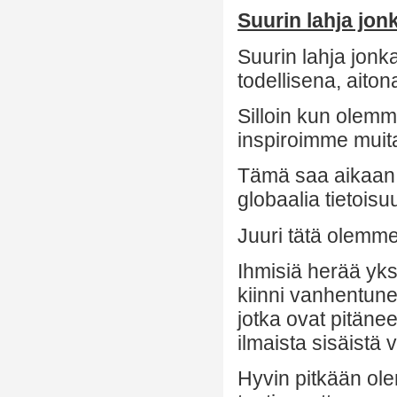
Suurin lahja jo
Suurin lahja jonk
todellisena, ait
Silloin kun olemm
inspiroimme muita
Tämä saa aikaan 
globaalia tietoisuu
Juuri tätä olemm
Ihmisiä herää yksi
kiinni vanhentunei
jotka ovat pitäne
ilmaista sisäistä
Hyvin pitkään ol