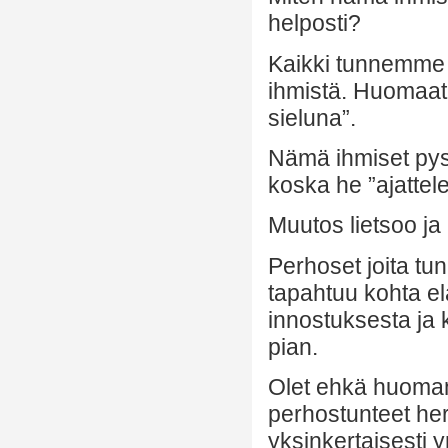
helposti?
Kaikki tunnemme j
ihmistä. Huomaat
sieluna”.
Nämä ihmiset py
koska he ”ajatte
Muutos lietsoo j
Perhoset joita tu
tapahtuu kohta 
innostuksesta ja 
pian.
Olet ehkä huomann
perhostunteet her
yksinkertaisesti 