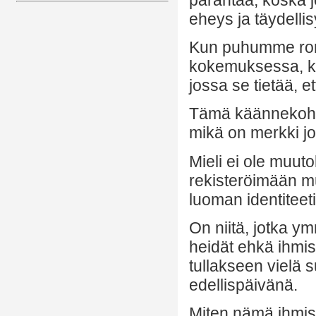
eheys ja täydellis
Kun puhumme roma
kokemuksessa, k
jossa se tietää, e
Tämä käännekohta
mikä on merkki j
Mieli ei ole muuto
rekisteröimään mu
luoman identiteeti
On niitä, jotka 
heidät ehkä ihmisi
tullakseen vielä 
edellispäivänä.
Miten nämä ihmis