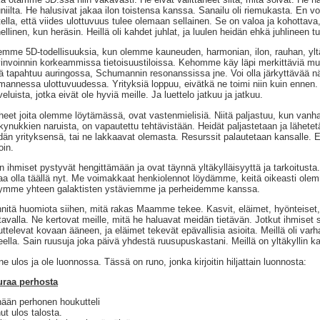
niilta. He halusivat jakaa ilon toistensa kanssa. Sanailu oli riemukasta. En v
tella, että viides ulottuvuus tulee olemaan sellainen. Se on valoa ja kohottava,
ellinen, kun heräsin. Heillä oli kahdet juhlat, ja luulen heidän ehkä juhlineen
mme 5D-todellisuuksia, kun olemme kauneuden, harmonian, ilon, rauhan, ylt
invoinnin korkeammissa tietoisuustiloissa. Kehomme käy läpi merkittäviä m
ä tapahtuu auringossa, Schumannin resonanssissa jne. Voi olla järkyttävää n
mannessa ulottuvuudessa. Yrityksiä loppuu, eivätkä ne toimi niin kuin ennen. T
veluista, jotka eivät ole hyviä meille. Ja luettelo jatkuu ja jatkuu.
heet joita olemme löytämässä, ovat vastenmielisiä. Niitä paljastuu, kun vanha
kynukkien naruista, on vapautettu tehtävistään. Heidät paljastetaan ja lähete
dän yrityksensä, tai ne lakkaavat olemasta. Resurssit palautetaan kansalle. 
oin.
n ihmiset pystyvät hengittämään ja ovat täynnä yltäkylläisyyttä ja tarkoitusta.
aa olla täällä nyt. Me voimakkaat henkiolennot löydämme, keitä oikeasti ol
tymme yhteen galaktisten ystäviemme ja perheidemme kanssa.
nnitä huomiota siihen, mitä rakas Maamme tekee. Kasvit, eläimet, hyönteiset, 
 tavalla. Ne kertovat meille, mitä he haluavat meidän tietävän. Jotkut ihmiset 
juttelevat kovaan ääneen, ja eläimet tekevät epävallisia asioita. Meillä oli va
eella. Sain ruusuja joka päivä yhdestä ruusupuskastani. Meillä on yltäkyllin k
e ulos ja ole luonnossa. Tässä on runo, jonka kirjoitin hiljattain luonnosta:
uraa perhosta
ään perhonen houkutteli
ut ulos talosta.