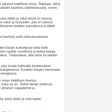
 takaisin todellisen itsesi. Rakkaat, tämä
 säteilet kaunista valotietoisuutta, minne
 kuka olette ja mikä teistä on tulossa.
en valon ja hyvyyden, jota on tulossa
 elämänne luodaan autuudessa ja elätte
a kaunista uutta tulevaisuuttanne.
n käsien kurkottavan teitä kohti
n nauttia musiikista ja laulaa lauluja
päivä. Tiedostakaa, että tämä on tärkein
 joka leviää kaikkialle kentässänne.
valopiireissä. Kuulette lintujen harmonian
 energiassa.
i oman todellisen itsensä
, kuka se on. Teette tämän yhdessä,
tte jokainen vapautenne ja
ä, keitä olette ja mitä teette.