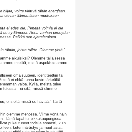
hiljaa, voitte virittyä tähän energiaan.
issä olevan äärimmäisen muutoksen
tä ei edes ole. Pimeitä voimia ei ole
ngitä se sydämeesi. Anna vanhan pimeyden
lemassa. Pelkkä sen ajatteleminen
 tähtiin, joista tulitte. Olemme yhtä.”
svamme aikuisiksi? Olemme tällaisessa
saatamme miettiä, mistä aspekteistamme
iseen omaisuuteen, identiteettiin tai
istä ei ehkä tunnu kovin tärkeältä.
 enemmän valoa. Kyllä, meistä tulee
n tulossa – ei sitä, missä olimme
uu, ei siellä missä se häviää.” Tästä
, mihin olemme menossa. Viime yönä näin
liin. Tämä tapahtui pikkukaupungissa
 olivat pukeutuneet todella somasti, kuin
ivoilleen, kuten närästys ja muut asiat,
alusivat pitää vain hauskaa ja näyttää