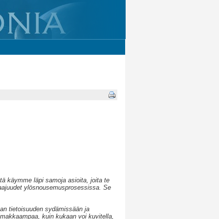
ä käymme läpi samoja asioita, joita te
t taajuudet ylösnousemusprosessissa. Se
van tietoisuuden sydämissään ja
oimakkaampaa, kuin kukaan voi kuvitella,