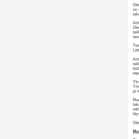
Ole
on 
tah
Ant
Ole
tei
tai
Tie
Lii
Ant
rak
tei
tap
Yks
Ymp
ja 
Maa
tak
rak
täy
Ole
Muu