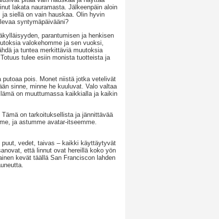
oinut lakata nauramasta. Jälkeenpäin aloin
 ja siellä on vain hauskaa. Olin hyvin
 tulevaa syntymäpäivääni?
äkylläisyyden, parantumisen ja henkisen
uutoksia valokehomme ja sen vuoksi,
ähdä ja tuntea merkittäviä muutoksia
otuus tulee esiin monista tuotteista ja
 putoaa pois. Monet niistä jotka vetelivät
tään sinne, minne he kuuluvat. Valo valtaa
Elämä on muuttumassa kaikkialla ja kaikin
 Tämä on tarkoituksellista ja jännittävää
emme, ja astumme avatar-itseemme.
puut, vedet, taivas – kaikki käyttäytyvät
sanovat, että linnut ovat hereillä koko yön
rhainen kevät täällä San Franciscon lahden
auneutta.