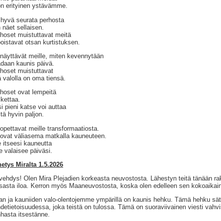
on erityinen ystävämme.
hyvä seurata perhosta
 näet sellaisen.
hoset muistuttavat meitä
poistavat otsan kurtistuksen.
näyttävät meille, miten kevennytään
daan kaunis päivä.
hoset muistuttavat
ä valolla on oma tiensä.
hoset ovat lempeitä
kettaa.
i pieni katse voi auttaa
tä hyvin paljon.
opettavat meille transformaatiosta.
ovat väliasema matkalla kauneuteen.
 itseesi kauneutta
e valaisee päiväsi.
etys Miralta 1.5.2026
vehdys! Olen Mira Plejadien korkeasta neuvostosta. Lähestyn teitä tänään rak
sasta iloa. Kerron myös Maaneuvostosta, koska olen edelleen sen kokoaikai
n ja kauniiden valo-olentojemme ympärillä on kaunis hehku. Tämä hehku s
detietoisuudessa, joka teistä on tulossa. Tämä on suoraviivainen viesti vahv
hasta itsestänne.