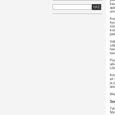
kau
HAE
aja
onn
Koe
hyv
mit
kol
pal
Val
sät
hei
tav
Pia
aik
Lii
Kii
eri
ja 
alu
Men
Se
Tän
Min