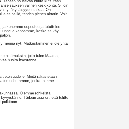
ssa. Tänään nousevaa kuuta kutsutaan
nseisauksen välinen keskikohta. Silloin
myös yltäkylläisyyden aikaa. On
llä esineillä, tehden pienen alttarin. Voit
n, ja kehomme sopeutuu ja totuttelee
 kuunnella kehoamme, koska se käy
paljon.
tyy mennä nyt. Matkustaminen ei ole yhtä
 aistimuksiin, joita tulee Maasta,
yvää huolta itsestänne.
a tietoisuudelle. Meitä rakastetaan
arvokkuudestamme, jonka toimme
omakunnassa. Olemme rohkeista
 kyvyistänne. Tärkein asia on, että tulitte
t palkitaan.