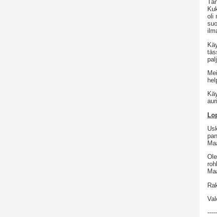
Tän
Kuk
oli
suo
ilm
Käy
täs
pal
Mei
hel
Käy
aur
Lo
Usk
pan
Ma
Ole
roh
Maa
Rak
Val
-----