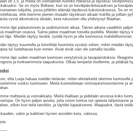
ään on 1.5. ja meillä on voimallinen Aurinko Härässä ja täysikuu Skorpioni
kakuuksi. Se on myös Beltane, kun se on kevätpäiväntasauksen ja kesäpäivä
 muinainen tulijuhla, jossa juhlittiin elämää täydessä kukoistuksessa. Se on 
siteltavaa, että teemme pienen rituaalin täysikuun aikaan kukilla ja joillain pyhi
aista syviä aikomuksia tänään, kera rukousten olla yhdistynyt Maahan.
mme läpi palautumisen ja uudistumisen aikaa. Talven aikana vaadittiin paljo
sä maailman osassa. Sama pätee maailman toisella puolella. Meidän täytyy
jon läpi. Meidän täytyy levätä, syödä hyvin ja olla luonnossa mahdollisimman 
dän täytyy kuunnella ja kiinnittää huomiota syvästi siihen, mihin meidän täy
ppoa tai luotettavaa kuin ennen. Asiat eivät vain ole samalla tavalla.
mme läpi uuden maailman luomisen venytyksiä ja tasapainotuksia. Reagoimme
ingosta ja korkeammista taajuuksista. Olkaa lempeitä itsellenne, ja pitäkää h
puksi
on, että Luoja haluaa meidän tietävän, miten elintärkeitä olemme luomiselle j
ostemme vuoksi luomiseen. Meitä kunnioitetaan omistautumisestamme ja 
ahan.
mme mahtavia ja voimakkaita. Meitä ihaillaan ja pidetään arvossa koko lu
keimpia. On hyvin paljon asioita, joita voisin kertoa nyt upeista lahjoistanne ja
han, silloin kun teitä tarvittiin, ja täytitte lupauksenne. Maajoukot, tästä teidä
kauden, valon ja kaikkien hyvien asioiden kera, valossa,
erie
------