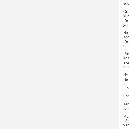
ja 
On 
kun
Per
ja 
Ne 
saa
Per
ett
Per
kos
Yks
mei
Ne 
Ne 
Ime
– s
Läh
Ter
run
Maa
Läh
van