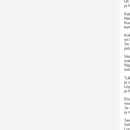
Oli
ja h
Kat
Näi
Kuu
ker
Kok
on 
Se 
joi
Vaa
mat
Näy
mit
”Lä
ja 
Löy
ja 
Ets
mon
Ja 
ja 
Seu
Sel
Luo