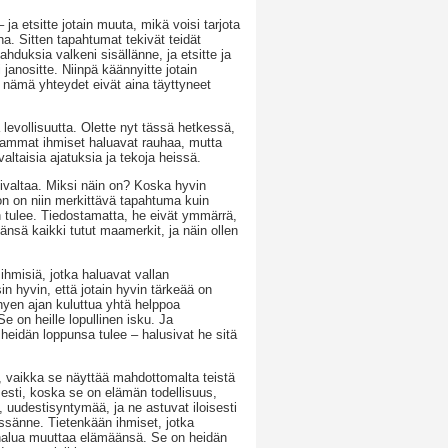
 – ja etsitte jotain muuta, mikä voisi tarjota
ana. Sitten tapahtumat tekivät teidät
ahduksia valkeni sisällänne, ja etsitte ja
ti janositte. Niinpä käännyitte jotain
 nämä yhteydet eivät aina täyttyneet
levollisuutta. Olette nyt tässä hetkessä,
eammat ihmiset haluavat rauhaa, mutta
altaisia ajatuksia ja tekoja heissä.
kivaltaa. Miksi näin on? Koska hyvin
on on niin merkittävä tapahtuma kuin
n tulee. Tiedostamatta, he eivät ymmärrä,
nsä kaikki tutut maamerkit, ja näin ollen
ihmisiä, jotka haluavat vallan
n hyvin, että jotain hyvin tärkeää on
hyen ajan kuluttua yhtä helppoa
 on heille lopullinen isku. Ja
 heidän loppunsa tulee – halusivat he sitä
 vaikka se näyttää mahdottomalta teistä
sesti, koska se on elämän todellisuus,
uudestisyntymää, ja ne astuvat iloisesti
ässänne. Tietenkään ihmiset, jotka
 halua muuttaa elämäänsä. Se on heidän