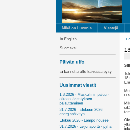
Mikä on Luxonia
Viestejä
In English
H
Suomeksi
18
Päivän uffo
SI
Ei kannettu uffo kaivossa pysy
Tel
18.
Ene
Uusimmat viestit
Mei
1.8.2026 - Maskuliinin paluu -
uut
oikean järjestyksen
Mik
palauttaminen
sit
31.7.2026 - Elokuun 2026
tem
energiapäivitys
Ole
Elokuu 2026 - Lämpö nousee
ylt
31.7.2026 - Leijonaportti - pyhä
jok