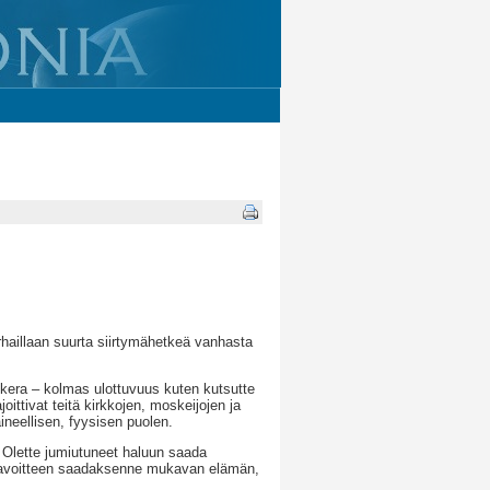
arhaillaan suurta siirtymähetkeä vanhasta
era – kolmas ulottuvuus kuten kutsutte
joittivat teitä kirkkojen, moskeijojen ja
neellisen, fyysisen puolen.
 Olette jumiutuneet haluun saada
en tavoitteen saadaksenne mukavan elämän,