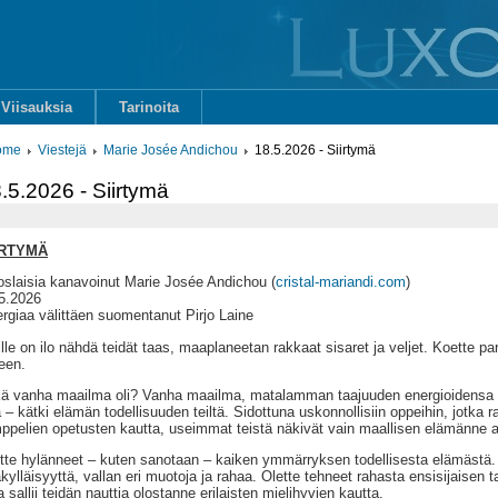
Viisauksia
Tarinoita
ome
Viestejä
Marie Josée Andichou
18.5.2026 - Siirtymä
.5.2026 - Siirtymä
IRTYMÄ
oslaisia kanavoinut Marie Josée Andichou (
cristal-mariandi.com
)
5.2026
rgiaa välittäen suomentanut Pirjo Laine
lle on ilo nähdä teidät taas, maaplaneetan rakkaat sisaret ja veljet. Koette p
een.
ä vanha maailma oli? Vanha maailma, matalamman taajuuden energioidensa k
ä – kätki elämän todellisuuden teiltä. Sidottuna uskonnollisiin oppeihin, jotka ra
ppelien opetusten kautta, useimmat teistä näkivät vain maallisen elämänne ai
tte hylänneet – kuten sanotaan – kaiken ymmärryksen todellisesta elämästä.
äkylläisyyttä, vallan eri muotoja ja rahaa. Olette tehneet rahasta ensisijais
a sallii teidän nauttia olostanne erilaisten mielihyvien kautta.