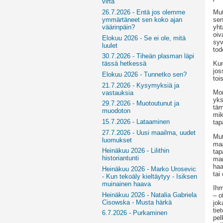
virta
Mut
26.7.2026 - Entä jos olemme
sen
ymmärtäneet sen koko ajan
yht
väärinpäin?
oiv
Elokuu 2026 - Se ei ole, mitä
syv
luulet
tod
30.7.2026 - Tiheän plasman läpi
Kun
tässä hetkessä
jos
Elokuu 2026 - Tunnetko sen?
toi
21.7.2026 - Kysymyksiä ja
Mon
vastauksia
yks
29.7.2026 - Muotoutunut ja
täm
muodoton
mik
15.7.2026 - Lataaminen
tap
27.7.2026 - Uusi maailma, uudet
Mut
luomukset
maa
Heinäkuu 2026 - Lilithin
tap
historiantunti
man
haa
Heinäkuu 2026 - Marko Urosevic
tai
- Kun tekoäly kieltäytyy - Isiksen
muinainen haava
Ihm
Heinäkuu 2026 - Natalia Gabriela
– o
Cisowska - Musta härkä
jok
tie
6.7.2026 - Purkaminen
pel