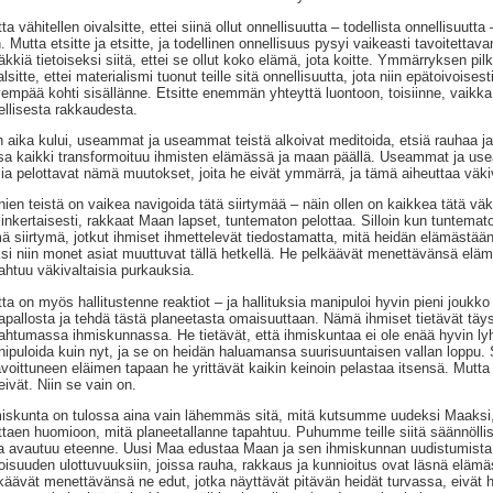
ta vähitellen oivalsitte, ettei siinä ollut onnellisuutta – todellista onnellisuutta
. Mutta etsitte ja etsitte, ja todellinen onnellisuus pysyi vaikeasti tavoitettav
äkkiä tietoiseksi siitä, ettei se ollut koko elämä, jota koitte. Ymmärryksen pilk
alsitte, ettei materialismi tuonut teille sitä onnellisuutta, jota niin epätoivoises
empää kohti sisällänne. Etsitte enemmän yhteyttä luontoon, toisiinne, vaikka
ellisesta rakkaudesta.
 aika kului, useammat ja useammat teistä alkoivat meditoida, etsiä rauhaa ja 
sa kaikki transformoituu ihmisten elämässä ja maan päällä. Useammat ja us
sia pelottavat nämä muutokset, joita he eivät ymmärrä, ja tämä aiheuttaa väkiv
ien teistä on vaikea navigoida tätä siirtymää – näin ollen on kaikkea tätä vä
inkertaisesti, rakkaat Maan lapset, tuntematon pelottaa. Silloin kun tuntemat
ä siirtymä, jotkut ihmiset ihmettelevät tiedostamatta, mitä heidän elämästää
si niin monet asiat muuttuvat tällä hetkellä. He pelkäävät menettävänsä elämä
ahtuu väkivaltaisia purkauksia.
ta on myös hallitustenne reaktiot – ja hallituksia manipuloi hyvin pieni joukko 
pallosta ja tehdä tästä planeetasta omaisuuttaan. Nämä ihmiset tietävät täysi
ahtumassa ihmiskunnassa. He tietävät, että ihmiskuntaa ei ole enää hyvin ly
ipuloida kuin nyt, ja se on heidän haluamansa suurisuuntaisen vallan loppu. Se
voittuneen eläimen tapaan he yrittävät kaikin keinoin pelastaa itsensä. Mutta
 eivät. Niin se vain on.
iskunta on tulossa aina vain lähemmäs sitä, mitä kutsumme uudeksi Maaksi,
ttaen huomioon, mitä planeetallanne tapahtuu. Puhumme teille siitä säännölli
a avautuu eteenne. Uusi Maa edustaa Maan ja sen ihmiskunnan uudistumista, 
toisuuden ulottuvuuksiin, joissa rauha, rakkaus ja kunnioitus ovat läsnä eläm
käävät menettävänsä ne edut, jotka näyttävät pitävän heidät turvassa, eivät