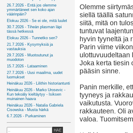
26.7.2026 - Entä jos olemme
Olemme siirtymäs
ymmärtäneet sen koko ajan
siellä täällä satu
väärinpäin?
Elokuu 2026 - Se ei ole, mitä luulet
siitä, mitä on tul
30.7.2026 - Tiheän plasman läpi
tuntuvat laajentun
tässä hetkessä
hyvin tyyneltä ja 
Elokuu 2026 - Tunnetko sen?
21.7.2026 - Kysymyksiä ja
Parin viime viikon
vastauksia
ulottuvuudeltaan 
29.7.2026 - Muotoutunut ja
muodoton
Joka kerta tiesin
15.7.2026 - Lataaminen
pääsin sinne.
27.7.2026 - Uusi maailma, uudet
luomukset
Heinäkuu 2026 - Lilithin historiantunti
Panin merkille, e
Heinäkuu 2026 - Marko Urosevic -
tyyneys ja rakkaus
Kun tekoäly kieltäytyy - Isiksen
muinainen haava
vaikutusta. Vuoro
Heinäkuu 2026 - Natalia Gabriela
rakkauteen. Oli a
Cisowska - Musta härkä
6.7.2026 - Purkaminen
valoa. Tuomitsemi
HAE