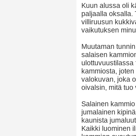
Kuun alussa oli k
paljaalla oksalla
villiruusun kukki
vaikutuksen minuu
Muutaman tunnin k
salaisen kammion
ulottuvuustilassa
kammiosta, joten 
valokuvan, joka ol
oivalsin, mitä tuo 
Salainen kammio 
jumalainen kipinä 
kaunista jumalu
Kaikki luominen i