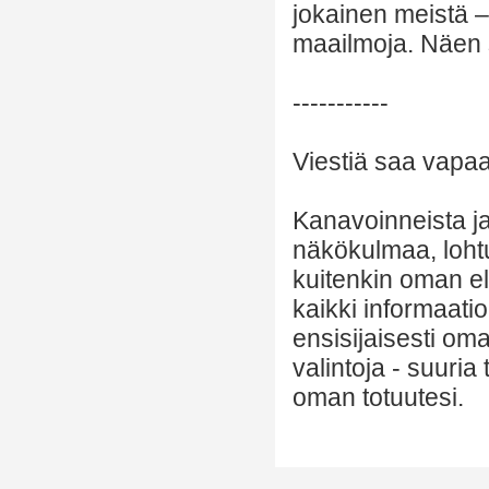
jokainen meistä 
maailmoja. Näen s
-----------
Viestiä saa vapaas
Kanavoinneista ja 
näkökulmaa, lohtu
kuitenkin oman el
kaikki informaatio
ensisijaisesti om
valintoja - suuria
oman totuutesi.