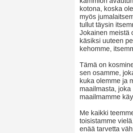
kammion avautumi
kotona, koska ol
myös jumalaitsemm
tullut täysin its
Jokainen meistä 
käsiksi uuteen pe
kehomme, itsem
Tämä on kosminen
sen osamme, joka 
kuka olemme ja m
maailmasta, joka 
maailmamme käyt
Me kaikki teemme
toisistamme vielä.
enää tarvetta väh