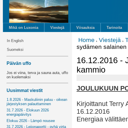
Mikä on Luxonia
Viestejä
Viisauksia
Tarinoita
Home
Viestejä
In English
sydämen salainen
Suomeksi
16.12.2016 - 
Päivän uffo
kammio
Jos ei viina, terva ja sauna auta, uffo
on kuolemaksi
JOULUKUUN PO
Uusimmat viestit
1.8.2026 - Maskuliinin paluu - oikean
Kirjoittanut Terry
järjestyksen palauttaminen
16.12.2016
31.7.2026 - Elokuun 2026
energiapäivitys
Energiaa välittäe
Elokuu 2026 - Lämpö nousee
31.7.2026 - Leijonaportti - pyhä virta