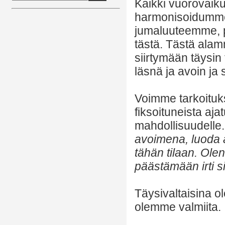
Kaikki vuorovaiku
harmonisoidumme
jumaluuteemme, p
tästä. Tästä ala
siirtymään täysin
läsnä ja avoin ja
Voimme tarkoitukse
fiksoituneista aj
mahdollisuudelle
avoimena, luoda a
tähän tilaan. Ol
päästämään irti si
Täysivaltaisina o
olemme valmiita.