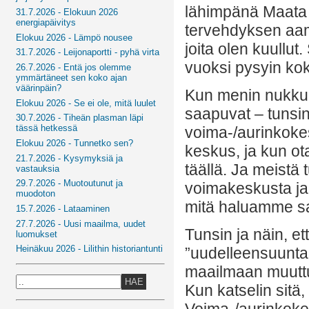
lähimpänä Maata 1
31.7.2026 - Elokuun 2026
energiapäivitys
tervehdyksen aamu
Elokuu 2026 - Lämpö nousee
joita olen kuullut
31.7.2026 - Leijonaportti - pyhä virta
vuoksi pysyin koko
26.7.2026 - Entä jos olemme
ymmärtäneet sen koko ajan
väärinpäin?
Kun menin nukkuma
Elokuu 2026 - Se ei ole, mitä luulet
saapuvat – tunsin
30.7.2026 - Tiheän plasman läpi
tässä hetkessä
voima-/aurinkok
Elokuu 2026 - Tunnetko sen?
keskus, ja kun o
21.7.2026 - Kysymyksiä ja
täällä. Ja meistä 
vastauksia
29.7.2026 - Muotoutunut ja
voimakeskusta ja
muodoton
mitä haluamme s
15.7.2026 - Lataaminen
27.7.2026 - Uusi maailma, uudet
Tunsin ja näin, et
luomukset
Heinäkuu 2026 - Lilithin historiantunti
”uudelleensuunt
maailmaan muuttu
HAE
Kun katselin sitä,