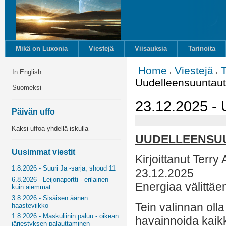
Mikä on Luxonia
Viestejä
Viisauksia
Tarinoita
Home
Viestejä
In English
Uudelleensuuntau
Suomeksi
23.12.2025 -
Päivän uffo
Kaksi uffoa yhdellä iskulla
UUDELLEENSU
Uusimmat viestit
Kirjoittanut Terry
1.8.2026 - Suuri Ja -sarja, shoud 11
23.12.2025
6.8.2026 - Leijonaportti - erilainen
Energiaa välittäe
kuin aiemmat
3.8.2026 - Sisäisen äänen
Tein valinnan olla
haasteviikko
1.8.2026 - Maskuliinin paluu - oikean
havainnoida kaikk
järjestyksen palauttaminen