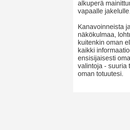
alkuperä mainittu
vapaalle jakelulle
Kanavoinneista ja 
näkökulmaa, lohtu
kuitenkin oman el
kaikki informaatio
ensisijaisesti om
valintoja - suuria
oman totuutesi.