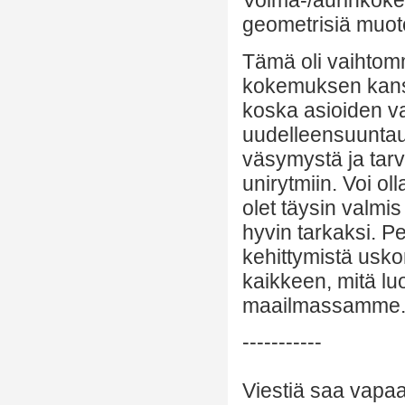
Voima-/aurinkoke
geometrisiä muoto
Tämä oli vaihtomm
kokemuksen kanss
koska asioiden v
uudelleensuuntau
väsymystä ja tar
unirytmiin. Voi ol
olet täysin valmis
hyvin tarkaksi. 
kehittymistä uskom
kaikkeen, mitä 
maailmassamme
-----------
Viestiä saa vapaa