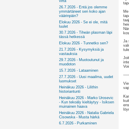
virta
tap
26.7.2026 - Entä jos olemme
Me 
ymmärtäneet sen koko ajan
tap
väärinpäin?
taa
Elokuu 2026 - Se ei ole, mitä
hei
luulet
Näm
30.7.2026 - Tiheän plasman läpi
kos
tässä hetkessä
Ja 
Elokuu 2026 - Tunnetko sen?
val
21.7.2026 - Kysymyksiä ja
tul
vastauksia
Joi
29.7.2026 - Muotoutunut ja
int
muodoton
Voi
15.7.2026 - Lataaminen
-----
27.7.2026 - Uusi maailma, uudet
luomukset
Vie
Heinäkuu 2026 - Lilithin
vap
historiantunti
Kan
Heinäkuu 2026 - Marko Urosevic
kui
- Kun tekoäly kieltäytyy - Isiksen
ens
muinainen haava
löy
Heinäkuu 2026 - Natalia Gabriela
Cisowska - Musta härkä
6.7.2026 - Purkaminen