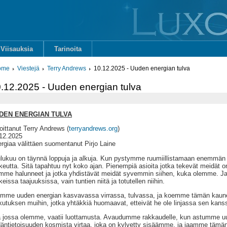
Viisauksia
Tarinoita
ome
Viestejä
Terry Andrews
10.12.2025 - Uuden energian tulva
.12.2025 - Uuden energian tulva
DEN ENERGIAN TULVA
joittanut Terry Andrews (
terryandrews.org
)
12.2025
rgiaa välittäen suomentanut Pirjo Laine
lukuu on täynnä loppuja ja alkuja. Kun pystymme ruumiillistamaan enem
eutta. Sitä tapahtuu nyt koko ajan. Pienempiä asioita jotka tekevät meidät onn
mme halunneet ja jotka yhdistävät meidät syvemmin siihen, kuka olemme. Ja 
keissa taajuuksissa, vain tuntien niitä ja totutellen niihin.
mme uuden energian kasvavassa virrassa, tulvassa, ja koemme tämän ka
kutuksen muihin, jotka yhtäkkiä huomaavat, etteivät he ole linjassa sen kans
a jossa olemme, vaatii luottamusta. Avaudumme rakkaudelle, kun astumme 
äntietoisuuden kosmista virtaa, joka on kylvetty sisäämme, ja jaamme tä