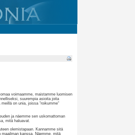
män omaa voimaamme, maistamme luomisen
elliseksi, suurempia asioita joita
meillä on unia, joissa ”roikumme”
uneuden ja näemme sen uskomattoman
sa, mitä haluavat.
uuteen olemistapaan. Kannamme sitä
män maailman kanssa. Näemme, mitä