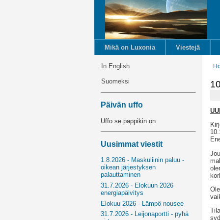
Mikä on Luxonia
Viestejä
In English
H
Suomeksi
10
Päivän uffo
UU
Uffo se pappikin on
Kir
10.
Ene
Uusimmat viestit
Jou
1.8.2026 - Maskuliinin paluu -
mak
oikean järjestyksen
ole
palauttaminen
kor
31.7.2026 - Elokuun 2026
Ole
energiapäivitys
vai
Elokuu 2026 - Lämpö nousee
Til
31.7.2026 - Leijonaportti - pyhä
syd