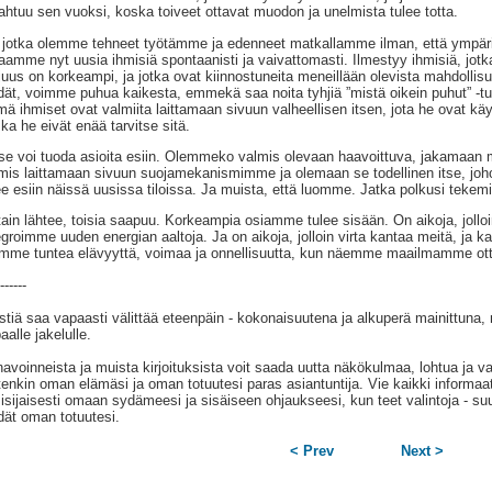
ahtuu sen vuoksi, koska toiveet ottavat muodon ja unelmista tulee totta.
jotka olemme tehneet työtämme ja edenneet matkallamme ilman, että ympär
aamme nyt uusia ihmisiä spontaanisti ja vaivattomasti. Ilmestyy ihmisiä, jotka
juus on korkeampi, ja jotka ovat kiinnostuneita meneillään olevista mahdollisu
dät, voimme puhua kaikesta, emmekä saa noita tyhjiä ”mistä oikein puhut” -tu
ä ihmiset ovat valmiita laittamaan sivuun valheellisen itsen, jota he ovat k
ka he eivät enää tarvitse sitä.
se voi tuoda asioita esiin. Olemmeko valmis olevaan haavoittuva, jakamaan m
mis laittamaan sivuun suojamekanismimme ja olemaan se todellinen itse, jo
ee esiin näissä uusissa tiloissa. Ja muista, että luomme. Jatka polkusi tekemis
tain lähtee, toisia saapuu. Korkeampia osiamme tulee sisään. On aikoja, joll
egroimme uuden energian aaltoja. Ja on aikoja, jolloin virta kantaa meitä, ja k
mme tuntea elävyyttä, voimaa ja onnellisuutta, kun näemme maailmamme o
------
stiä saa vapaasti välittää eteenpäin - kokonaisuutena ja alkuperä mainittuna,
aalle jakelulle.
avoinneista ja muista kirjoituksista voit saada uutta näkökulmaa, lohtua ja va
tenkin oman elämäsi ja oman totuutesi paras asiantuntija. Vie kaikki informaat
isijaisesti omaan sydämeesi ja sisäiseen ohjaukseesi, kun teet valintoja - suu
dät oman totuutesi.
< Prev
Next >