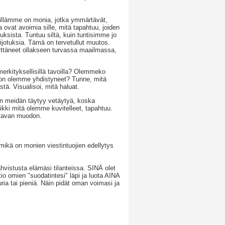
illämme on monia, jotka ymmärtävät,
 ovat avoimia sille, mitä tapahtuu, joiden
uksista. Tuntuu siltä, kuin tuntisimme jo
ijotuksia. Tämä on tervetullut muutos.
äyttäneet ollakseen turvassa maailmassa,
erkityksellisillä tavoilla? Olemmeko
hon olemme yhdistyneet? Tunne, mitä
tä. Visualisoi, mitä haluat.
oin meidän täytyy vetäytyä, koska
aikki mitä olemme kuvitelleet, tapahtuu.
ttavan muodon.
 mikä on monien viestintuojien edellytys
hvistusta elämäsi tilanteissa. SINÄ olet
io omien "suodatintesi" läpi ja luota AINA
ria tai pieniä. Näin pidät oman voimasi ja