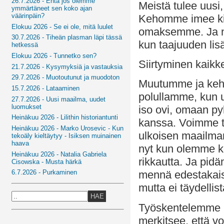
26.7.2026 - Entä jos olemme
Meistä tulee uus
ymmärtäneet sen koko ajan
väärinpäin?
Kehomme imee kiih
Elokuu 2026 - Se ei ole, mitä luulet
omaksemme. Ja n
30.7.2026 - Tiheän plasman läpi tässä
kun taajuuden lis
hetkessä
Elokuu 2026 - Tunnetko sen?
Siirtyminen kaikk
21.7.2026 - Kysymyksiä ja vastauksia
29.7.2026 - Muotoutunut ja muodoton
Muutumme ja keh
15.7.2026 - Lataaminen
polullamme, kun u
27.7.2026 - Uusi maailma, uudet
luomukset
iso ovi, omaan p
Heinäkuu 2026 - Lilithin historiantunti
kanssa. Voimme t
Heinäkuu 2026 - Marko Urosevic - Kun
ulkoisen maailman
tekoäly kieltäytyy - Isiksen muinainen
haava
nyt kun olemme k
Heinäkuu 2026 - Natalia Gabriela
rikkautta. Ja pidä
Cisowska - Musta härkä
6.7.2026 - Purkaminen
mennä edestakais
mutta ei täydellis
HAE
Työskentelemme m
merkitsee, että 