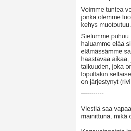
Voimme tuntea voi
jonka olemme lu
kehys muotoutuu.
Sielumme puhuu m
haluamme elää si
elämässämme saa
haastavaa aikaa,
taikuuden, joka
lopultakin sellais
on järjestynyt (riv
-----------
Viestiä saa vapaa
mainittuna, mikä o