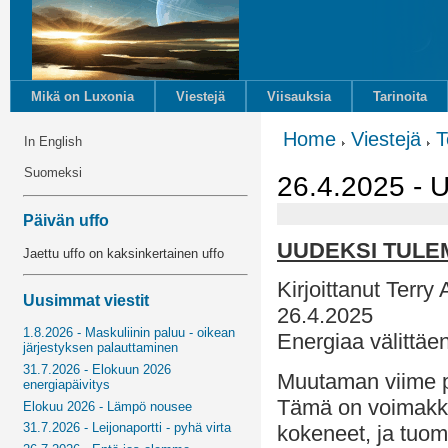
Mikä on Luxonia
Viestejä
Viisauksia
Tarinoita
Home
Viestejä
T
In English
Suomeksi
26.4.2025 - 
Päivän uffo
UUDEKSI TULE
Jaettu uffo on kaksinkertainen uffo
Kirjoittanut Terry
Uusimmat viestit
26.4.2025
1.8.2026 - Maskuliinin paluu - oikean
Energiaa välittäe
järjestyksen palauttaminen
31.7.2026 - Elokuun 2026
Muutaman viime pä
energiapäivitys
Tämä on voimakk
Elokuu 2026 - Lämpö nousee
31.7.2026 - Leijonaportti - pyhä virta
kokeneet, ja tuo