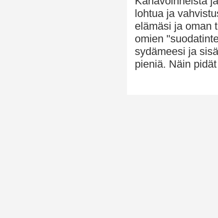
Kanavoinneista ja
lohtua ja vahvist
elämäsi ja oman to
omien "suodatintes
sydämeesi ja sisäi
pieniä. Näin pidä