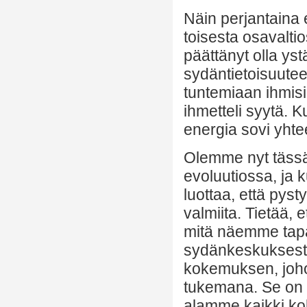
Näin perjantaina
toisesta osavaltio
päättänyt olla ys
sydäntietoisuutee
tuntemiaan ihmisiä
ihmetteli syytä. K
energia sovi yht
Olemme nyt tässä
evoluutiossa, ja 
luottaa, että py
valmiita. Tietää,
mitä näemme tapa
sydänkeskuksesta
kokemuksen, joh
tukemana. Se on 
alamme kaikki ko