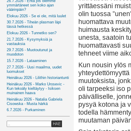
26.7.2026 - Entä jos olemme
yrittäessäni muist
ymmärtäneet sen koko ajan
väärinpäin?
olin tuossa ”unen
Elokuu 2026 - Se ei ole, mitä luulet
huomattava muutos
30.7.2026 - Tiheän plasman läpi
tässä hetkessä
huimausta keskity
Elokuu 2026 - Tunnetko sen?
unesta, saatoin t
21.7.2026 - Kysymyksiä ja
vastauksia
huomattavasti suu
29.7.2026 - Muotoutunut ja
tehneet viime aiko
muodoton
15.7.2026 - Lataaminen
Kun nousin ylös 
27.7.2026 - Uusi maailma, uudet
yhteydettömyyttä
luomukset
Heinäkuu 2026 - Lilithin historiantunti
muutoksista, jon
Heinäkuu 2026 - Marko Urosevic -
oli tarpeeksi iso
Kun tekoäly kieltäytyy - Isiksen
muinainen haava
päivälliselle, jon
Heinäkuu 2026 - Natalia Gabriela
pysyä kotona ja v
Cisowska - Musta härkä
6.7.2026 - Purkaminen
todella hämmentyn
muutaman päivän 
HAE