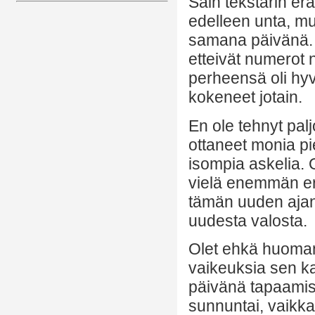
Sain tekstarin erä
edelleen unta, m
samana päivänä. H
etteivät numerot 
perheensä oli hyvin
kokeneet jotain.
En ole tehnyt pa
ottaneet monia pie
isompia askelia.
vielä enemmän er
tämän uuden ajan
uudesta valosta.
Olet ehkä huomannu
vaikeuksia sen k
päivänä tapaamisi
sunnuntai, vaikka o