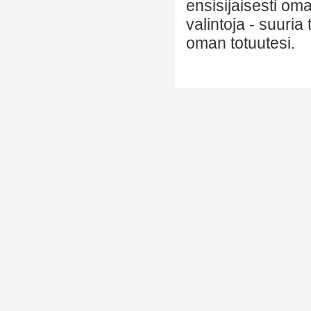
ensisijaisesti om
valintoja - suuria
oman totuutesi.