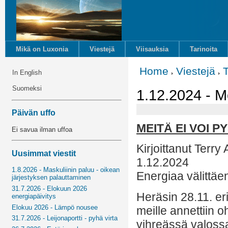
Mikä on Luxonia
Viestejä
Viisauksia
Tarinoita
Home
Viestejä
In English
Suomeksi
1.12.2024 - Me
Päivän uffo
MEITÄ EI VOI 
Ei savua ilman uffoa
Kirjoittanut Terry
Uusimmat viestit
1.12.2024
1.8.2026 - Maskuliinin paluu - oikean
Energiaa välittäe
järjestyksen palauttaminen
31.7.2026 - Elokuun 2026
Heräsin 28.11. eri
energiapäivitys
Elokuu 2026 - Lämpö nousee
meille annettiin o
31.7.2026 - Leijonaportti - pyhä virta
vihreässä valossa,