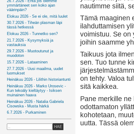
26.7.2026 - Entä jos olemme
nautimme siitä, 
ymmärtäneet sen koko ajan
väärinpäin?
Elokuu 2026 - Se ei ole, mitä luulet
Tämä maaginen ene
30.7.2026 - Tiheän plasman läpi
ilahduttamisen yl
tässä hetkessä
voimistuu. Se on y
Elokuu 2026 - Tunnetko sen?
21.7.2026 - Kysymyksiä ja
joihin saamme yh
vastauksia
29.7.2026 - Muotoutunut ja
Taikuus jota ilmen
muodoton
sen. Tuo tunne kir
15.7.2026 - Lataaminen
27.7.2026 - Uusi maailma, uudet
järjestelmästämm
luomukset
on tehty. Valoa t
Heinäkuu 2026 - Lilithin historiantunti
sitä kaikkea.
Heinäkuu 2026 - Marko Urosevic -
Kun tekoäly kieltäytyy - Isiksen
muinainen haava
Pane merkille ne h
Heinäkuu 2026 - Natalia Gabriela
odottamaton yllät
Cisowska - Musta härkä
6.7.2026 - Purkaminen
kohotetaan, muute
uutta. Tässä ole
HAE