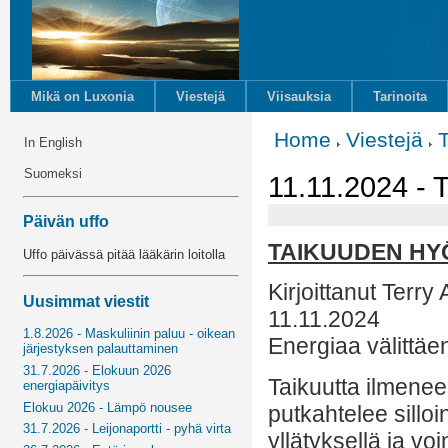
Mikä on Luxonia
Viestejä
Viisauksia
Tarinoita
Home
Viestejä
In English
Suomeksi
11.11.2024 - 
Päivän uffo
TAIKUUDEN HY
Uffo päivässä pitää lääkärin loitolla
Kirjoittanut Terry
Uusimmat viestit
11.11.2024
1.8.2026 - Maskuliinin paluu - oikean
Energiaa välittäe
järjestyksen palauttaminen
31.7.2026 - Elokuun 2026
Taikuutta ilmene
energiapäivitys
Elokuu 2026 - Lämpö nousee
putkahtelee sillo
31.7.2026 - Leijonaportti - pyhä virta
yllätyksellä ja 