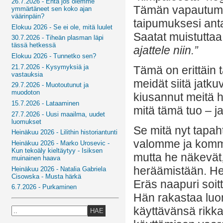
26.7.2026 - Entä jos olemme
Tämän vapautumi
ymmärtäneet sen koko ajan
väärinpäin?
taipumuksesi anta
Elokuu 2026 - Se ei ole, mitä luulet
Saatat muistuttaa 
30.7.2026 - Tiheän plasman läpi
tässä hetkessä
ajattele niin.”
Elokuu 2026 - Tunnetko sen?
21.7.2026 - Kysymyksiä ja
Tämä on erittäin
vastauksia
meidät siitä jatku
29.7.2026 - Muotoutunut ja
muodoton
kiusannut meitä 
15.7.2026 - Lataaminen
mitä tämä tuo – j
27.7.2026 - Uusi maailma, uudet
luomukset
Se mitä nyt tapah
Heinäkuu 2026 - Lilithin historiantunti
valomme ja kommen
Heinäkuu 2026 - Marko Urosevic -
Kun tekoäly kieltäytyy - Isiksen
mutta he näkevä
muinainen haava
heräämistään. He
Heinäkuu 2026 - Natalia Gabriela
Cisowska - Musta härkä
Eräs naapuri soit
6.7.2026 - Purkaminen
Hän rakastaa luon
käyttävänsä rikka
HAE