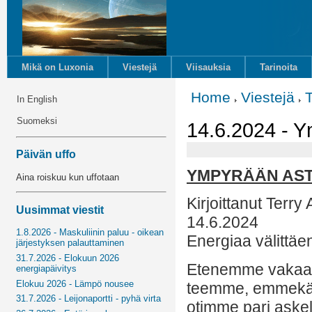
Mikä on Luxonia
Viestejä
Viisauksia
Tarinoita
Home
Viestejä
In English
Suomeksi
14.6.2024 - 
Päivän uffo
YMPYRÄÄN AS
Aina roiskuu kun uffotaan
Kirjoittanut Terry
Uusimmat viestit
14.6.2024
1.8.2026 - Maskuliinin paluu - oikean
Energiaa välittäe
järjestyksen palauttaminen
31.7.2026 - Elokuun 2026
Etenemme vakaasti
energiapäivitys
Elokuu 2026 - Lämpö nousee
teemme, emmekä p
31.7.2026 - Leijonaportti - pyhä virta
otimme pari askel