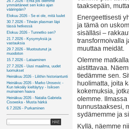
26.7.2026 - Entä jos olemme
taaksepäin, mutta
ymmärtäneet sen koko ajan
väärinpäin?
Elokuu 2026 - Se ei ole, mitä luulet
Energeettisesti y
30.7.2026 - Tiheän plasman läpi
ja tämä on usko
tässä hetkessä
sisälläsi – rakkau
Elokuu 2026 - Tunnetko sen?
21.7.2026 - Kysymyksiä ja
transformoivalla 
vastauksia
muuttaa meidät.
29.7.2026 - Muotoutunut ja
muodoton
Olemme matkalla 
15.7.2026 - Lataaminen
27.7.2026 - Uusi maailma, uudet
aistittavaa. Näe
luomukset
tiedämme sen. Sit
Heinäkuu 2026 - Lilithin historiantunti
huolimatta, joita
Heinäkuu 2026 - Marko Urosevic -
Kun tekoäly kieltäytyy - Isiksen
kokemuksia, jotk
muinainen haava
olemme. Ilmassa o
Heinäkuu 2026 - Natalia Gabriela
Cisowska - Musta härkä
tunnustaaksesi, m
6.7.2026 - Purkaminen
sydämemme ja si
HAE
Kyllä, näemme nii