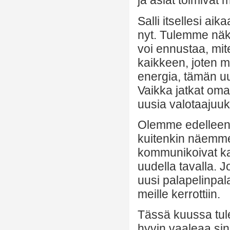
ja asiat toimivat m
Salli itsellesi ai
nyt. Tulemme nä
voi ennustaa, mit
kaikkeen, joten 
energia, tämän u
Vaikka jatkat oma
uusia valotaajuuks
Olemme edelleen 
kuitenkin näemme 
kommunikoivat ka
uudella tavalla. J
uusi palapelinpala
meille kerrottiin.
Tässä kuussa tul
hyvin vaaleaa sinis