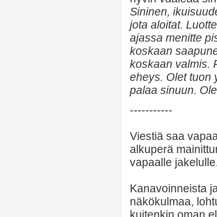
Sininen, ikuisuud
jota aloitat. Luo
ajassa menitte pi
koskaan saapuneet 
koskaan valmis. P
eheys. Olet tuon y
palaa sinuun. Olet
-----------
Viestiä saa vapaa
alkuperä mainittu
vapaalle jakelulle
Kanavoinneista ja 
näkökulmaa, lohtu
kuitenkin oman el