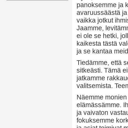
panoksemme ja k
avaruussäästä ja
vaikka jotkut ihmi
Jaamme, levitämm
ei ole se hetki, j
kaikesta tästä val
ja se kantaa meid
Tiedämme, että s
sitkeästi. Tämä e
jatkamme rakkaud
valitsemista. Tee
Näemme monien a
elämässämme. Ihm
ja vaivaton vasta
fokuksemme kork