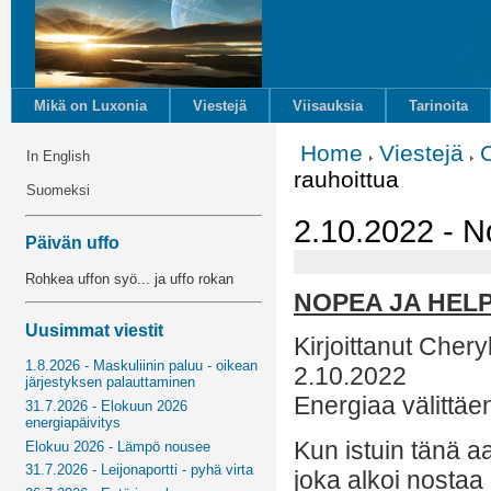
Mikä on Luxonia
Viestejä
Viisauksia
Tarinoita
Home
Viestejä
In English
rauhoittua
Suomeksi
2.10.2022 - N
Päivän uffo
Rohkea uffon syö... ja uffo rokan
NOPEA JA HEL
Uusimmat viestit
Kirjoittanut Cher
1.8.2026 - Maskuliinin paluu - oikean
2.10.2022
järjestyksen palauttaminen
Energiaa välittäe
31.7.2026 - Elokuun 2026
energiapäivitys
Kun istuin tänä a
Elokuu 2026 - Lämpö nousee
31.7.2026 - Leijonaportti - pyhä virta
joka alkoi nostaa