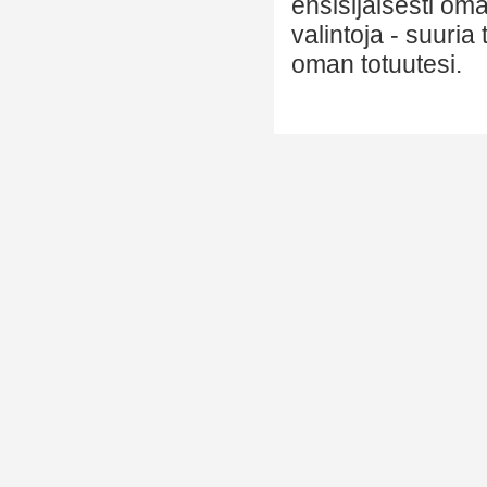
ensisijaisesti om
valintoja - suuria
oman totuutesi.