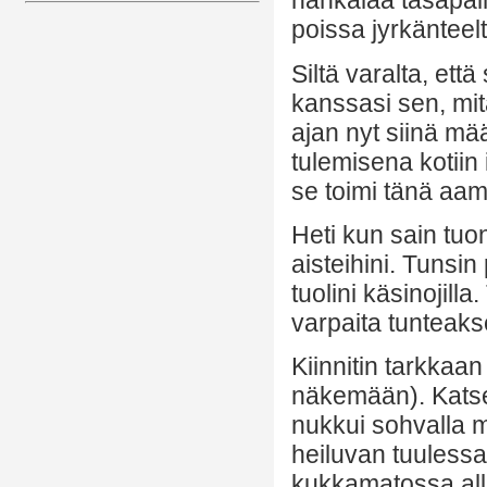
hankalaa tasapai
poissa jyrkänteelt
Siltä varalta, että
kanssasi sen, mit
ajan nyt siinä määr
tulemisena kotiin 
se toimi tänä aa
Heti kun sain tuon
aisteihini. Tunsi
tuolini käsinojill
varpaita tunteaksen
Kiinnitin tarkkaan
näkemään). Katse
nukkui sohvalla m
heiluvan tuulessa 
kukkamatossa alla