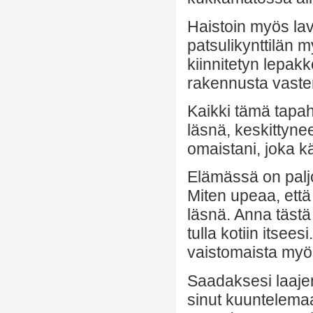
Haistoin myös lave
patsulikynttilän 
kiinnitetyn lepakk
rakennusta vaste
Kaikki tämä tapaht
läsnä, keskittyn
omaistani, joka k
Elämässä on paljo
Miten upeaa, et
läsnä. Anna tästä
tulla kotiin itsee
vaistomaista myös
Saadaksesi laaje
sinut kuuntelema