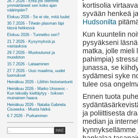
26.7.2026 - Entä jos olemme
kortisolia virtaav
ymmärtäneet sen koko ajan
väärinpäin?
syvään henkeä ja 
Elokuu 2026 - Se ei ole, mitä luulet
Hudsonilta
pitämä
30.7.2026 - Tiheän plasman läpi
tässä hetkessä
Kun kuuntelin noit
Elokuu 2026 - Tunnetko sen?
pysyäkseni läsnä,
21.7.2026 - Kysymyksiä ja
vastauksia
matka, jolle mieli
29.7.2026 - Muotoutunut ja
muodoton
pahimpia) stressa
15.7.2026 - Lataaminen
junassa, se kiihd
27.7.2026 - Uusi maailma, uudet
sydämesi syke nou
luomukset
Heinäkuu 2026 - Lilithin historiantunti
tulee osa ongelma
Heinäkuu 2026 - Marko Urosevic -
Kun tekoäly kieltäytyy - Isiksen
Ennen tuota puhel
muinainen haava
sydäntäsärkevistä
Heinäkuu 2026 - Natalia Gabriela
Cisowska - Musta härkä
ja poliittisesta d
6.7.2026 - Purkaminen
median ja interne
kynnyksellämme j
HAE