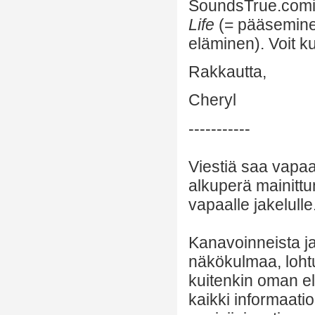
SoundsTrue.com
Life
(= pääseminen
eläminen). Voit 
Rakkautta,
Cheryl
-----------
Viestiä saa vapaa
alkuperä mainittu
vapaalle jakelulle
Kanavoinneista ja 
näkökulmaa, lohtu
kuitenkin oman el
kaikki informaatio