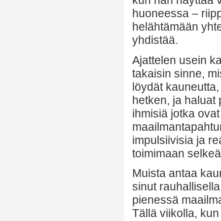
kun hän näyttää v
huoneessa – riip
helähtämään yhte
yhdistää.
Ajattelen usein k
takaisin sinne, m
löydät kauneutta, 
hetken, ja haluat
ihmisiä jotka ova
maailmantapahtu
impulsiivisia ja r
toimimaan selkeä
Muista antaa kau
sinut rauhallisell
pienessä maailma
Tällä viikolla, kun