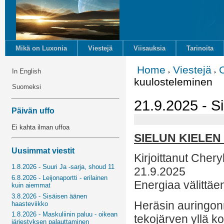
Mikä on Luxonia
Viestejä
Viisauksia
Tarinoita
Home
Viestejä
In English
kuulosteleminen
Suomeksi
21.9.2025 - S
Päivän uffo
Ei kahta ilman uffoa
SIELUN KIELE
Uusimmat viestit
Kirjoittanut Cher
1.8.2026 - Suuri Ja -sarja, shoud 11
21.9.2025
6.8.2026 - Leijonaportti - erilainen
Energiaa välittäe
kuin aiemmat
3.8.2026 - Sisäisen äänen
Heräsin auringon
haasteviikko
1.8.2026 - Maskuliinin paluu - oikean
tekojärven yllä k
järjestyksen palauttaminen