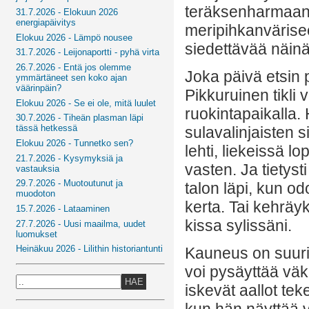
teräksenharmaan 
31.7.2026 - Elokuun 2026
energiapäivitys
meripihkanvärisee
Elokuu 2026 - Lämpö nousee
siedettävää näinä
31.7.2026 - Leijonaportti - pyhä virta
26.7.2026 - Entä jos olemme
Joka päivä etsin 
ymmärtäneet sen koko ajan
väärinpäin?
Pikkuruinen tikl
Elokuu 2026 - Se ei ole, mitä luulet
ruokintapaikalla. 
30.7.2026 - Tiheän plasman läpi
tässä hetkessä
sulavalinjaisten s
Elokuu 2026 - Tunnetko sen?
lehti, liekeissä l
21.7.2026 - Kysymyksiä ja
vasten. Ja tietys
vastauksia
29.7.2026 - Muotoutunut ja
talon läpi, kun o
muodoton
kerta. Tai kehräyk
15.7.2026 - Lataaminen
kissa sylissäni.
27.7.2026 - Uusi maailma, uudet
luomukset
Heinäkuu 2026 - Lilithin historiantunti
Kauneus on suuri
voi pysäyttää vä
HAE
iskevät aallot t