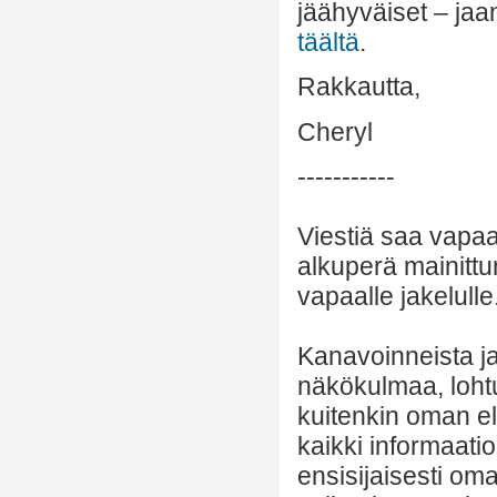
jäähyväiset – jaa
täältä
.
Rakkautta,
Cheryl
-----------
Viestiä saa vapaa
alkuperä mainittu
vapaalle jakelulle
Kanavoinneista ja 
näkökulmaa, lohtu
kuitenkin oman el
kaikki informaatio
ensisijaisesti om