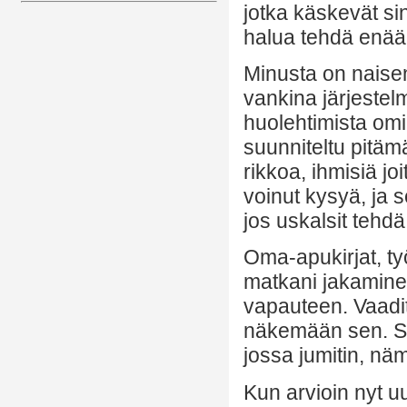
jotka käskevät si
halua tehdä enää
Minusta on naisen
vankina järjestel
huolehtimista omi
suunniteltu pitäm
rikkoa, ihmisiä joi
voinut kysyä, ja 
jos uskalsit tehdä 
Oma-apukirjat, ty
matkani jakamine
vapauteen. Vaaditt
näkemään sen. Sit
jossa jumitin, näm
Kun arvioin nyt uu