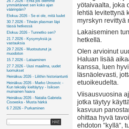
26.7.2026 - Entä jos olemme
yötaivaalta, joka 
ymmärtäneet sen koko ajan
väärinpäin?
lehtiä levitettynä
Elokuu 2026 - Se ei ole, mitä luulet
myrskyn revittyä n
30.7.2026 - Tiheän plasman läpi
tässä hetkessä
Lakaiseminen tunt
Elokuu 2026 - Tunnetko sen?
hetkellä.
21.7.2026 - Kysymyksiä ja
vastauksia
29.7.2026 - Muotoutunut ja
Olen arvioinut uud
muodoton
Haluan lisää aikaa 
15.7.2026 - Lataaminen
kanssa, luen hyvi
27.7.2026 - Uusi maailma, uudet
luomukset
läsnäolevasti, j
Heinäkuu 2026 - Lilithin historiantunti
etuoikeudelta.
Heinäkuu 2026 - Marko Urosevic -
Kun tekoäly kieltäytyy - Isiksen
muinainen haava
Viisausvuosina aj
Heinäkuu 2026 - Natalia Gabriela
jotka täytyy käyt
Cisowska - Musta härkä
kasvuun panostami
6.7.2026 - Purkaminen
ohittaa hyvä tavoi
HAE
ehdoton ”kyllä”, t