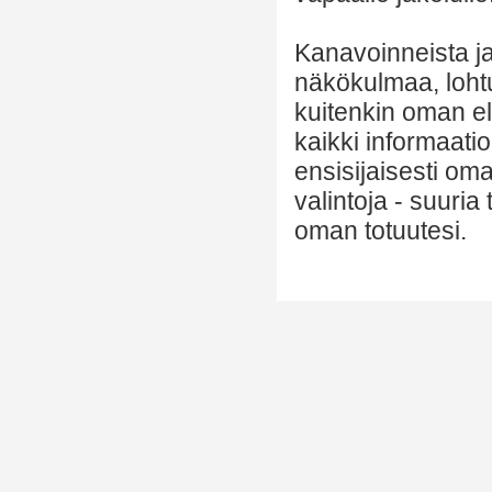
Kanavoinneista ja 
näkökulmaa, lohtu
kuitenkin oman el
kaikki informaatio
ensisijaisesti om
valintoja - suuria
oman totuutesi.