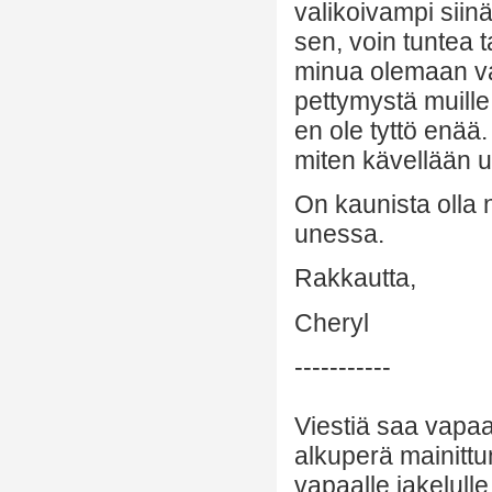
valikoivampi siinä
sen, voin tuntea 
minua olemaan va
pettymystä muille
en ole tyttö enää
miten kävellään u
On kaunista olla n
unessa.
Rakkautta,
Cheryl
-----------
Viestiä saa vapaa
alkuperä mainittu
vapaalle jakelulle