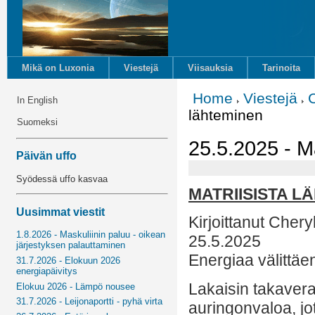
Mikä on Luxonia
Viestejä
Viisauksia
Tarinoita
Home
Viestejä
In English
lähteminen
Suomeksi
25.5.2025 - Ma
Päivän uffo
Syödessä uffo kasvaa
MATRIISISTA L
Uusimmat viestit
Kirjoittanut Cher
1.8.2026 - Maskuliinin paluu - oikean
25.5.2025
järjestyksen palauttaminen
Energiaa välittäe
31.7.2026 - Elokuun 2026
energiapäivitys
Lakaisin takaver
Elokuu 2026 - Lämpö nousee
31.7.2026 - Leijonaportti - pyhä virta
auringonvaloa, jot