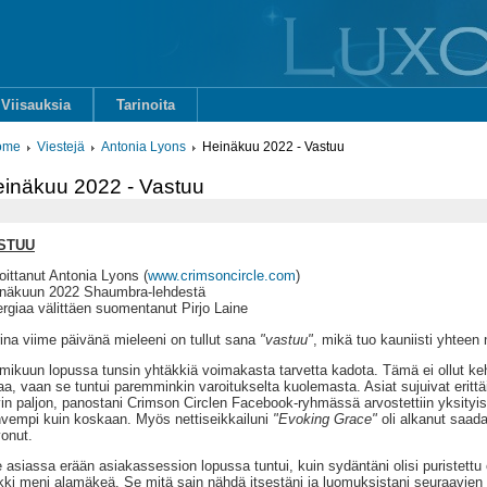
Viisauksia
Tarinoita
ome
Viestejä
Antonia Lyons
Heinäkuu 2022 - Vastuu
inäkuu 2022 - Vastuu
STUU
joittanut Antonia Lyons (
www.crimsoncircle.com
)
näkuun 2022 Shaumbra-lehdestä
rgiaa välittäen suomentanut Pirjo Laine
ina viime päivänä mieleeni on tullut sana
"vastuu"
, mikä tuo kauniisti yhteen
mikuun lopussa tunsin yhtäkkiä voimakasta tarvetta kadota. Tämä ei ollut keh
aa, vaan se tuntui paremminkin varoitukselta kuolemasta. Asiat sujuivat erittäi
in paljon, panostani Crimson Circlen Facebook-ryhmässä arvostettiin yksityises
vempi kuin koskaan. Myös nettiseikkailuni
"Evoking Grace"
oli alkanut saada
vonut.
e asiassa erään asiakassession lopussa tuntui, kuin sydäntäni olisi puristettu e
kki meni alamäkeä. Se mitä sain nähdä itsestäni ja luomuksistani seuraavien