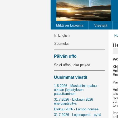
Mikä on Luxonia
Viestejä
In English
H
Suomeksi
He
Päivän uffo
VA
Se ei uffoa, joka pelkää
Kir
Hei
Ene
Uusimmat viestit
Par
1.8.2026 - Maskuliinin paluu -
Hel
oikean järjestyksen
aik
palauttaminen
hyv
31.7.2026 - Elokuun 2026
vah
energiapäivitys
toi
Elokuu 2026 - Lämpö nousee
Its
31.7.2026 - Leijonaportti - pyhä
kai