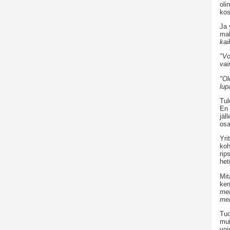
oli
kos
Ja 
mak
kai
"Vo
vai
"Ol
lup
Tul
En 
jäl
osa
Yri
koh
rip
het
Mit
ker
mei
men
Tuo
mui
voi