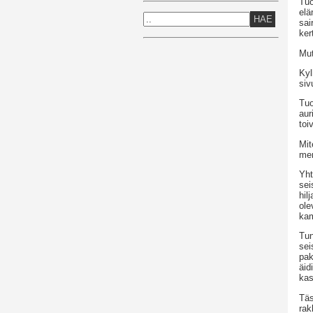
Tuo
elä
HAE
sai
ker
Mut
Kyl
siv
Tuo
aur
toi
Mit
men
Yht
sei
hil
ole
ka
Tun
sei
pak
äid
ka
Täs
rak