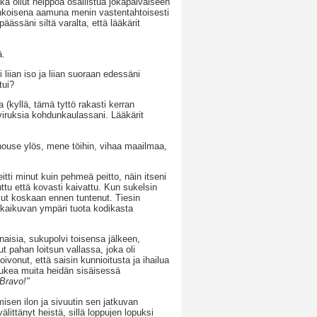
ikä ollut helppoa osallistua jokapäiväiseen
inkoisena aamuna menin vastentahtoisesti
äässäni siltä varalta, että lääkärit
ä.
 liian iso ja liian suoraan edessäni
tui?
 (kyllä, tämä tyttö rakasti kerran
viruksia kohdunkaulassani. Lääkärit
nouse ylös, mene töihin, vihaa maailmaa,
itti minut kuin pehmeä peitto, näin itseni
ttu että kovasti kaivattu. Kun sukelsin
ollut koskaan ennen tuntenut. Tiesin
 kaikuvan ympäri tuota kodikasta
naisia, sukupolvi toisensa jälkeen,
ut pahan loitsun vallassa, joka oli
ivonut, että saisin kunnioitusta ja ihailua
i tukea muita heidän sisäisessä
Bravo!"
isen ilon ja sivuutin sen jatkuvan
älittänyt heistä, sillä loppujen lopuksi