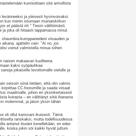
ästelemään kunnioittaen sitä armollista
i levänneeksi ja yleisesti hyvinvoivaksi.
ten kun menin istumaan muinaiskirkon
jos et päästä irti."
Tiesin välittömästi,
äni ja joka oli hitaasti tappamassa minut.
ni, shaumbra-kumppaneideni viisauden ja
aikana, ajattelin vain:
"Ai no, jos
lisi voinut valmistella minua siihen
näin naisen makaavan kuolleena
 luomaan kaksi syöpäuhkaa
anoja jokaiselle levottomalle sielulle ja
n seisoin siinä tietäen, että olin valmis
kirjoittaa CC-foorumille ja saada viisaat
tus maailmalle, johon en yksinkertaisesti
ta koirasta – en välittänyt siitä ihanasta
in molemmat, ja jäisin yksin tähän
se oli ollut kanssani ikuisesti. Tämä
ttiselta ranskaksi, mutta todellisuudessa
della antanut itseäni kenellekään, en edes
le, koska jokin söi kaikki hyvät juttuni.