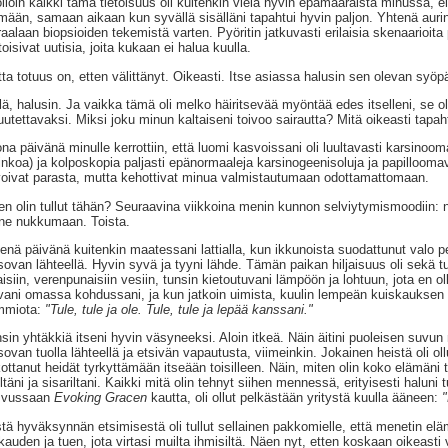
lloin kaikki tämä tietoisuus oli kuitenkin vielä hyvin epämääräistä minussa, e
mään, samaan aikaan kun syvällä sisälläni tapahtui hyvin paljon. Yhtenä aur
raalaan biopsioiden tekemistä varten. Pyöritin jatkuvasti erilaisia skenaarioita p
toisivat uutisia, joita kukaan ei halua kuulla.
ta totuus on, etten välittänyt. Oikeasti. Itse asiassa halusin sen olevan syöp
lä, halusin. Ja vaikka tämä oli melko häiritsevää myöntää edes itselleni, se oli
uutettavaksi. Miksi joku minun kaltaiseni toivoo sairautta? Mitä oikeasti tapah
na päivänä minulle kerrottiin, että luomi kasvoissani oli luultavasti karsinooma
inkoa) ja kolposkopia paljasti epänormaaleja karsinogeenisoluja ja papillooma
voivat parasta, mutta kehottivat minua valmistautumaan odottamattomaan.
en olin tullut tähän? Seuraavina viikkoina menin kunnon selviytymismoodiin: 
e nukkumaan. Toista.
enä päivänä kuitenkin maatessani lattialla, kun ikkunoista suodattunut valo pe
sovan lähteellä. Hyvin syvä ja tyyni lähde. Tämän paikan hiljaisuus oli sekä tu
jaisiin, verenpunaisiin vesiin, tunsin kietoutuvani lämpöön ja lohtuun, jota en 
vani omassa kohdussani, ja kun jatkoin uimista, kuulin lempeän kuiskauksen
mmiota:
"Tule, tule ja ole. Tule, tule ja lepää kanssani."
sin yhtäkkiä itseni hyvin väsyneeksi. Aloin itkeä. Näin äitini puoleisen suvun 
sovan tuolla lähteellä ja etsivän vapautusta, viimeinkin. Jokainen heistä oli oll
ottanut heidät tyrkyttämään itseään toisilleen. Näin, miten olin koko elämäni to
iltäni ja sisariltani. Kaikki mitä olin tehnyt siihen mennessä, erityisesti halun
svussaan
Evoking Gracen
kautta, oli ollut pelkästään yritystä kuulla ääneen:
"
tä hyväksynnän etsimisestä oli tullut sellainen pakkomielle, että menetin eläm
kauden ja tuen, jota virtasi muilta ihmisiltä. Näen nyt, etten koskaan oikeasti v