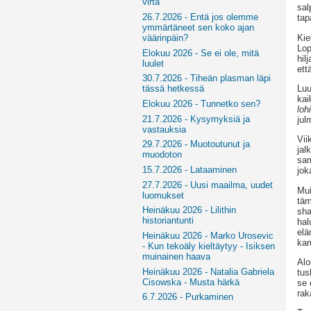
virta
sal
26.7.2026 - Entä jos olemme
tap
ymmärtäneet sen koko ajan
Kie
väärinpäin?
Lop
Elokuu 2026 - Se ei ole, mitä
hil
luulet
ett
30.7.2026 - Tiheän plasman läpi
Luu
tässä hetkessä
kai
Elokuu 2026 - Tunnetko sen?
loh
21.7.2026 - Kysymyksiä ja
jul
vastauksia
Vii
29.7.2026 - Muotoutunut ja
jal
muodoton
sam
15.7.2026 - Lataaminen
jok
27.7.2026 - Uusi maailma, uudet
Mui
luomukset
täm
Heinäkuu 2026 - Lilithin
sha
historiantunti
hal
elä
Heinäkuu 2026 - Marko Urosevic
kar
- Kun tekoäly kieltäytyy - Isiksen
muinainen haava
Alo
Heinäkuu 2026 - Natalia Gabriela
tus
Cisowska - Musta härkä
se 
rak
6.7.2026 - Purkaminen