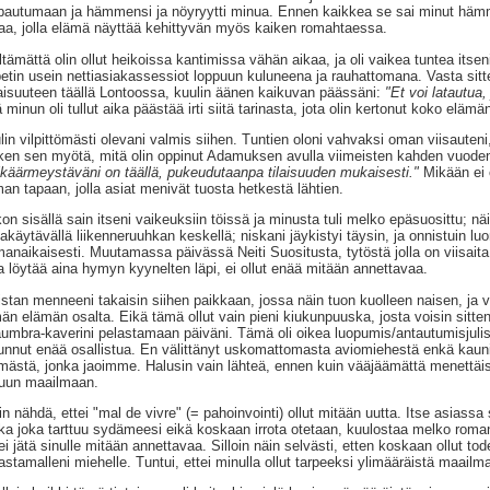
pautumaan ja hämmensi ja nöyryytti minua. Ennen kaikkea se sai minut hämm
aa, jolla elämä näyttää kehittyvän myös kaiken romahtaessa.
ltämättä olin ollut heikoissa kantimissa vähän aikaa, ja oli vaikea tuntea itsen
etin usein nettiasiakassessiot loppuun kuluneena ja rauhattomana. Vasta sit
jaisuuteen täällä Lontoossa, kuulin äänen kaikuvan päässäni:
"Et voi latautua, 
ä minun oli tullut aika päästää irti siitä tarinasta, jota olin kertonut koko eläm
lin vilpittömästi olevani valmis siihen. Tuntien oloni vahvaksi oman viisaute
ken sen myötä, mitä olin oppinut Adamuksen avulla viimeisten kahden vuoden 
ikäärmeystäväni on täällä, pukeudutaanpa tilaisuuden mukaisesti."
Mikään ei o
man tapaan, jolla asiat menivät tuosta hetkestä lähtien.
kon sisällä sain itseni vaikeuksiin töissä ja minusta tuli melko epäsuosittu; 
kakäytävällä liikenneruuhkan keskellä; niskani jäykistyi täysin, ja onnistuin
anaikaisesti. Muutamassa päivässä Neiti Suositusta, tytöstä jolla on viisaita s
a löytää aina hymyn kyynelten läpi, ei ollut enää mitään annettavaa.
stan menneeni takaisin siihen paikkaan, jossa näin tuon kuolleen naisen, ja vai
än elämän osalta. Eikä tämä ollut vain pieni kiukunpuuska, josta voisin sitten 
umbra-kaverini pelastamaan päiväni. Tämä oli oikea luopumis/antautumisjulis
unnut enää osallistua. En välittänyt uskomattomasta aviomiehestä enkä kauniis
mästä, jonka jaoimme. Halusin vain lähteä, ennen kuin vääjäämättä menettäis
uun maailmaan.
in nähdä, ettei "mal de vivre" (= pahoinvointi) ollut mitään uutta. Itse asiassa 
ka joka tarttuu sydämeesi eikä koskaan irrota otetaan, kuulostaa melko roman
ei jätä sinulle mitään annettavaa. Silloin näin selvästi, etten koskaan ollut to
astamalleni miehelle. Tuntui, ettei minulla ollut tarpeeksi ylimääräistä maailmal