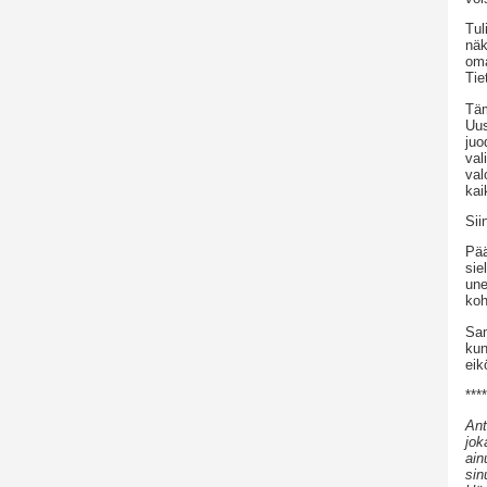
Tul
näk
oma
Tie
Täm
Uus
juo
val
val
kai
Sii
Pää
sie
une
koh
Sam
kun
eik
****
Ant
jok
ain
sin