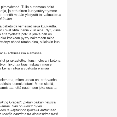
s pimeydessä. Tulin auttamaan heitä
tija, ja että sitten kun ystävystymme
 enää mitään ylistystä tai vakuuttelua.
itä olen.
ta paketoida viimeiset neljä kuukautta.
tu ovat yhtä ihania kuin aina. Nyt, viiniä
a sitä työlästä polkua jonka hän on
 ei ehkä koskaan pysty näkemään minä
ättänyt nähdä tämän aina, silloinkin kun
grace) sotkuisessa elämässä.
lut ja rakastettu. Tunsin olevani kotona
(voin liikuttaa taas niskaani monien
aas kerran aitoa arvostusta elämää
telematta, miten upeaa on, että vanha
ikista luomuksistani. Miten siistiä,
varmistaa, että nautin sen joka osasta.
Evoking Gracen", pyhän paikan netissä
elämää. Hän on luonut hyvin
sauden ja käytännön työkalut auttamaan
todella nauttimasta olostasi/itsestäsi.