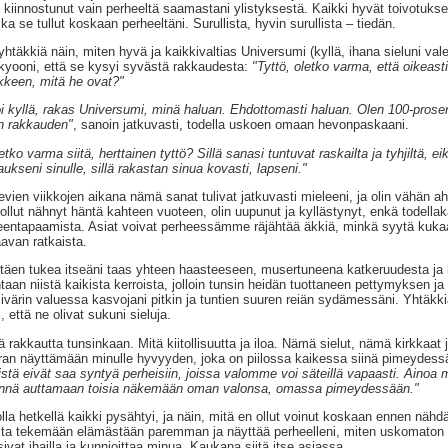
n kiinnostunut vain perheeltä saamastani ylistyksestä. Kaikki hyvät toivotukse
ka se tullut koskaan perheeltäni. Surullista, hyvin surullista – tiedän.
yhtäkkiä näin, miten hyvä ja kaikkivaltias Universumi (kyllä, ihana sieluni val
yooni, että se kysyi syvästä rakkaudesta:
"Tyttö, oletko varma, että oikeas
kkeen, mitä he ovat?"
i kyllä, rakas Universumi, minä haluan. Ehdottomasti haluan. Olen 100-prosen
n rakkauden"
, sanoin jatkuvasti, todella uskoen omaan hevonpaskaani.
etko varma siitä, herttainen tyttö? Sillä sanasi tuntuvat raskailta ja tyhjiltä, 
aukseni sinulle, sillä rakastan sinua kovasti, lapseni."
evien viikkojen aikana nämä sanat tulivat jatkuvasti mieleeni, ja olin vähän ah
ollut nähnyt häntä kahteen vuoteen, olin uupunut ja kyllästynyt, enkä todellak
leentapaamista. Asiat voivat perheessämme räjähtää äkkiä, minkä syytä kuka
avan ratkaista.
ttäen tukea itseäni taas yhteen haasteeseen, musertuneena katkeruudesta ja huo
taan niistä kaikista kerroista, jolloin tunsin heidän tuottaneen pettymyksen ja 
sivärin valuessa kasvojani pitkin ja tuntien suuren reiän sydämessäni. Yhtäkkiä 
i, että ne olivat sukuni sieluja.
ä rakkautta tunsinkaan. Mitä kiitollisuutta ja iloa. Nämä sielut, nämä kirkkaat ja
ran näyttämään minulle hyvyyden, joka on piilossa kaikessa siinä pimeydessä,
stä eivät saa syntyä perheisiin, joissa valomme voi säteillä vapaasti. Aino
nä auttamaan toisia näkemään oman valonsa, omassa pimeydessään."
lla hetkellä kaikki pysähtyi, ja näin, mitä en ollut voinut koskaan ennen nähdä.
ta tekemään elämästään paremman ja näyttää perheelleni, miten uskomaton o
sivat ihailla ja kunnioittaa minua. Kaukana siitä itse asiassa.