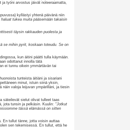
t ja työni arvostus jäivät noteeraamatta,
epuvussa) kyllästyi yhtenä päivänä niin
ti haluat tukea muita pääsemään takaisin
ttisesti täysin rakkauden puolesta ja
eikä se mihin pyrit, koskaan toteudu. Se on
dingossa, kun äitini päätti tulla käymään.
aan odottanut innolla tätä
an ei tunnu oikein ymmärtävän tai
noista tunteista äitiäni ja sisariani
pettäneen minut, istuin siinä yksin,
näin valoja leijuvan ympärilläni, ja tiesin
 säteilevät sielut olivat tulleet taas
 jota tunsin ja pelkäsin. Kuulin:
"Jotkut
a missiomme tässä elämässä on sitten
 En tullut tänne, jotta voisin auttaa
len sen tekemisessä. En tullut, että he