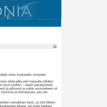
 neljän viime kuukauden viisauden.
otus ottaa jalka pois kaasulta vähäksi
n hyvin tuolloin – nautin päivätyöstäni
ti ja julkisesti ja suhde aviomieheeni oli
 huomiota ja kiinnostusta, jota olin
rittäin voimakkain käsin, ja siitä lähtien
 kuukausien aikana, sai usein henkeni