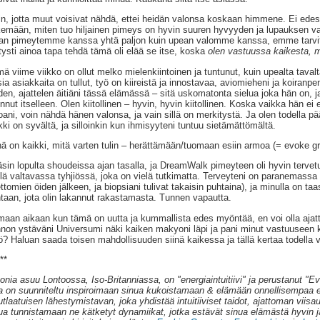
in, jotta muut voisivat nähdä, ettei heidän valonsa koskaan himmene. Ei ede
emään, miten tuo hiljainen pimeys on hyvin suuren hyvyyden ja lupauksen var
n pimeytemme kanssa yhtä paljon kuin upean valomme kanssa, emme tarvitse
tysti ainoa tapa tehdä tämä oli elää se itse, koska
olen vastuussa kaikesta, m
ä viime viikko on ollut melko mielenkiintoinen ja tuntunut, kuin upealta taval
ia asiakkaita on tullut, työ on kiireistä ja innostavaa, aviomieheni ja koiranpen
den, ajattelen äitiäni tässä elämässä – sitä uskomatonta sielua joka hän on, j
innut itselleen. Olen kiitollinen – hyvin, hyvin kiitollinen. Koska vaikka hän
oani, voin nähdä hänen valonsa, ja vain sillä on merkitystä. Ja olen todella pä
kki on syvältä, ja silloinkin kun ihmisyyteni tuntuu sietämättömältä.
nä on kaikki, mitä varten tulin – herättämään/tuomaan esiin armoa (= evoke 
sin lopulta shoudeissa ajan tasalla, ja DreamWalk pimeyteen oli hyvin tervetul
llä valtavassa tyhjiössä, joka on vielä tutkimatta. Terveyteni on paranemassa 
ttomien öiden jälkeen, ja biopsiani tulivat takaisin puhtaina), ja minulla on t
taan, jota olin lakannut rakastamasta. Tunnen vapautta.
aan aikaan kun tämä on uutta ja kummallista edes myöntää, en voi olla ajat
non ystäväni Universumi näki kaiken makyoni läpi ja pani minut vastuuseen ka
ö? Haluan saada toisen mahdollisuuden siinä kaikessa ja tällä kertaa todella 
**
onia asuu Lontoossa, Iso-Britanniassa, on "energiaintuitiivi" ja perustanut "
a on suunniteltu inspiroimaan sinua kukoistamaan & elämään onnellisempaa 
utlaatuisen lähestymistavan, joka yhdistää intuitiiviset taidot, ajattoman vii
ua tunnistamaan ne kätketyt dynamiikat, jotka estävät sinua elämästä hyvin ja 