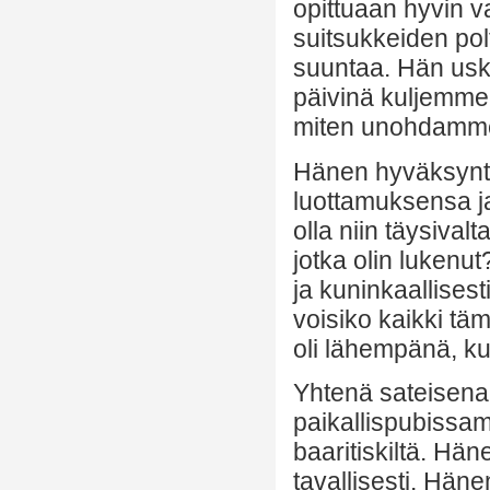
opittuaan hyvin 
suitsukkeiden pol
suuntaa. Hän usko
päivinä kuljemme 
miten unohdamme
Hänen hyväksyntä
luottamuksensa j
olla niin täysival
jotka olin lukenu
ja kuninkaallises
voisiko kaikki täm
oli lähempänä, ku
Yhtenä sateisena i
paikallispubissam
baaritiskiltä. Hä
tavallisesti. Hän