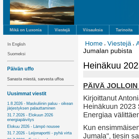
Mikä on Luxonia
Viestejä
Viisauksia
Tarinoita
Home
Viestejä
In English
Jumalan pubista
Suomeksi
Heinäkuu 2023
Päivän uffo
Sanasta miestä, sarvesta uffoa
PÄIVÄ JOLLOIN
Uusimmat viestit
Kirjoittanut Anton
1.8.2026 - Maskuliinin paluu - oikean
Heinäkuun 2023 
järjestyksen palauttaminen
Energiaa välittäe
31.7.2026 - Elokuun 2026
energiapäivitys
Kun ensimmäisen 
Elokuu 2026 - Lämpö nousee
31.7.2026 - Leijonaportti - pyhä virta
Jumala", tiesin sam