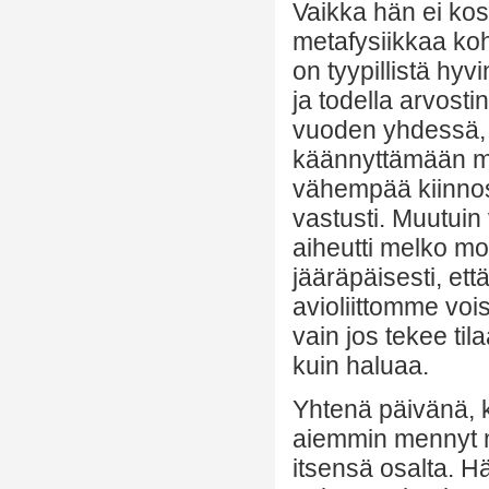
Vaikka hän ei kos
metafysiikkaa koht
on tyypillistä hyv
ja todella arvos
vuoden yhdessä, 
käännyttämään mie
vähempää kiinnos
vastusti. Muutui
aiheutti melko mo
jääräpäisesti, e
avioliittomme vois
vain jos tekee ti
kuin haluaa.
Yhtenä päivänä, k
aiemmin mennyt mi
itsensä osalta. H