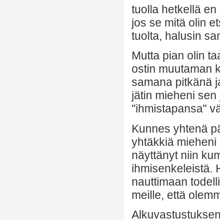
tuolla hetkellä en
jos se mitä olin e
tuolta, halusin sa
Mutta pian olin ta
ostin muutaman kir
samana pitkänä ja
jätin mieheni sen
"ihmistapansa" 
Kunnes yhtenä pä
yhtäkkiä mieheni
näyttänyt niin ku
ihmisenkeleistä. 
nauttimaan todel
meille, että ole
Alkuvastustukseni 