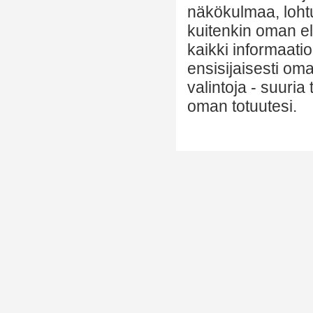
näkökulmaa, lohtu
kuitenkin oman el
kaikki informaatio
ensisijaisesti om
valintoja - suuria
oman totuutesi.