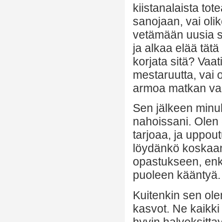
kiistanalaista to
sanojaan, vai oli
vetämään uusia s
ja alkaa elää tät
korjata sitä? Vaat
mestaruutta, vai 
armoa matkan var
Sen jälkeen minu
nahoissani. Olen 
tarjoaa, ja uppou
löydänkö koskaan 
opastukseen, enk
puoleen kääntyä.
Kuitenkin sen ole
kasvot. Ne kaikki
hyvin halveksittav