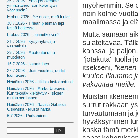
26.7.2026 - Entä jos olemme
myöhemmin. Se ol
ymmärtäneet sen koko ajan
väärinpäin?
noin kolme vuotta
Elokuu 2026 - Se ei ole, mitä luulet
maailmassa ja el
30.7.2026 - Tiheän plasman läpi
tässä hetkessä
Mutta samaan aika
Elokuu 2026 - Tunnetko sen?
sulateltavaa. Täl
21.7.2026 - Kysymyksiä ja
vastauksia
kanssa, ja paljon
29.7.2026 - Muotoutunut ja
muodoton
"jotakuta" tuolla 
15.7.2026 - Lataaminen
itsekseni,
"kenen
27.7.2026 - Uusi maailma, uudet
kuulee itkumme 
luomukset
Heinäkuu 2026 - Lilithin historiantunti
vakuuttaa meille, 
Heinäkuu 2026 - Marko Urosevic -
Kun tekoäly kieltäytyy - Isiksen
Muistan itkeneeni 
muinainen haava
surrut rakkaan ys
Heinäkuu 2026 - Natalia Gabriela
Cisowska - Musta härkä
turvautumaan ja j
6.7.2026 - Purkaminen
hyväksyminen tunt
koska tämä merki
HAE