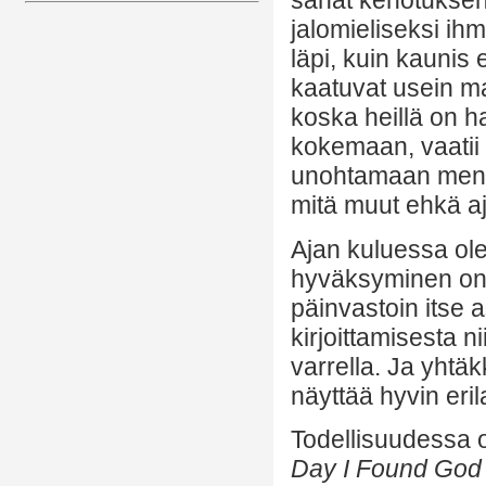
sanat kehotuksena
jalomieliseksi ihm
läpi, kuin kaunis 
kaatuvat usein mah
koska heillä on ha
kokemaan, vaatii 
unohtamaan mennee
mitä muut ehkä aj
Ajan kuluessa ole
hyväksyminen on e
päinvastoin itse as
kirjoittamisesta n
varrella. Ja yhtäk
näyttää hyvin eril
Todellisuudessa o
Day I Found God 