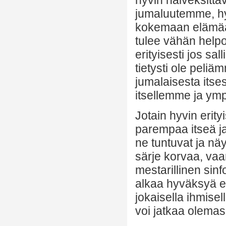
jumaluutemme, h
kokemaan elämää 
tulee vähän help
erityisesti jos s
tietysti ole peli
jumalaisesta its
itsellemme ja ymp
Jotain hyvin erit
parempaa itseä j
ne tuntuvat ja näy
särje korvaa, vaa
mestarillinen sinf
alkaa hyväksyä el
jokaisella ihmisel
voi jatkaa olemas