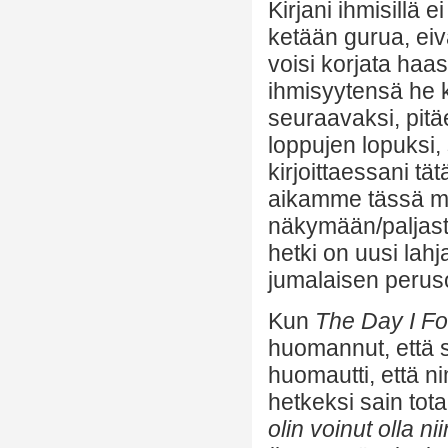
Kirjani ihmisillä e
ketään gurua, eiv
voisi korjata haa
ihmisyytensä he k
seuraavaksi, pit
loppujen lopuksi,
kirjoittaessani t
aikamme tässä ma
näkymään/paljast
hetki on uusi lah
jumalaisen peru
Kun
The Day I F
huomannut, että s
huomautti, että nim
hetkeksi sain tot
olin voinut olla n