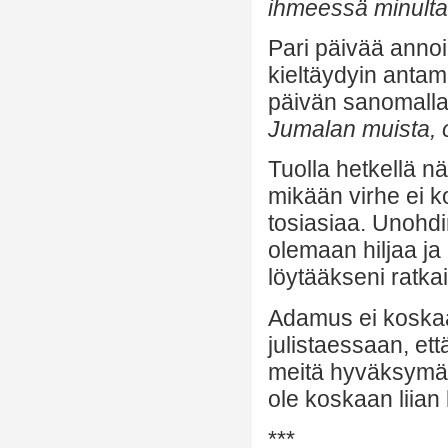
ihmeessä minulta 
Pari päivää annoin
kieltäydyin antam
päivän sanomalla
Jumalan muista, o
Tuolla hetkellä nä
mikään virhe ei k
tosiasiaa. Unohdi
olemaan hiljaa ja
löytääkseni ratk
Adamus ei koskaan
julistaessaan, et
meitä hyväksymää
ole koskaan liian
***