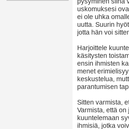
pysyminen siinä v
uskomuksesi ovat 
ei ole uhka omalle
uutta. Suurin hyö
jotta hän voi sit
Harjoittele kuunt
käsitysten toistam
ensin ihmisten k
menet erimielisyy
keskustelua, mutt
parantumisen tap
Sitten varmista, et
Varmista, että on 
kuuntelemaan syvä
ihmisiä, jotka voi