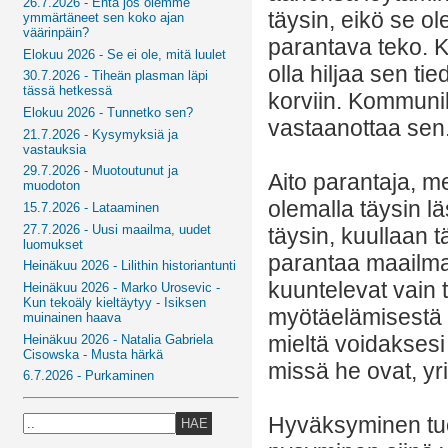
26.7.2026 - Entä jos olemme
täysin, eikö se 
ymmärtäneet sen koko ajan
väärinpäin?
parantava teko. K
Elokuu 2026 - Se ei ole, mitä luulet
olla hiljaa sen t
30.7.2026 - Tiheän plasman läpi
tässä hetkessä
korviin. Kommunik
Elokuu 2026 - Tunnetko sen?
vastaanottaa sen
21.7.2026 - Kysymyksiä ja
vastauksia
29.7.2026 - Muotoutunut ja
Aito parantaja, m
muodoton
olemalla täysin l
15.7.2026 - Lataaminen
27.7.2026 - Uusi maailma, uudet
täysin, kuullaan 
luomukset
parantaa maailm
Heinäkuu 2026 - Lilithin historiantunti
kuuntelevat vain
Heinäkuu 2026 - Marko Urosevic -
Kun tekoäly kieltäytyy - Isiksen
myötäelämisestä 
muinainen haava
mieltä voidaksesi 
Heinäkuu 2026 - Natalia Gabriela
Cisowska - Musta härkä
missä he ovat, yri
6.7.2026 - Purkaminen
Hyväksyminen tuo
HAE