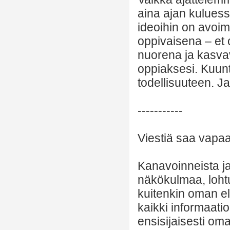
aina ajan kuluess
ideoihin on avoim
oppivaisena – et 
nuorena ja kasvav
oppiaksesi. Kuun
todellisuuteen. J
-----------
Viestiä saa vapaas
Kanavoinneista ja 
näkökulmaa, lohtu
kuitenkin oman el
kaikki informaatio
ensisijaisesti om