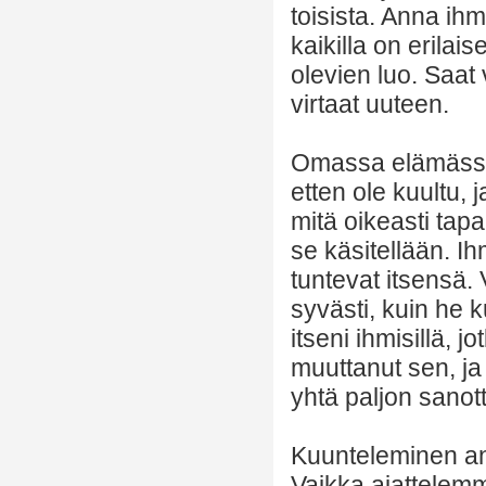
toisista. Anna ihm
kaikilla on erilai
olevien luo. Saat 
virtaat uuteen.
Omassa elämässän
etten ole kuultu, 
mitä oikeasti tapa
se käsitellään. Ih
tuntevat itsensä. 
syvästi, kuin he 
itseni ihmisillä,
muuttanut sen, ja 
yhtä paljon sano
Kuunteleminen ant
Vaikka ajattelem