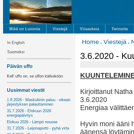
Mikä on Luxonia
Viestejä
Viisauksia
Tarinoita
Home
Viestejä
In English
Suomeksi
3.6.2020 - Ku
Päivän uffo
KUUNTELEMIN
Kell' uffo on, se uffon kätkeköön
Uusimmat viestit
Kirjoittanut Natha
3.6.2020
1.8.2026 - Maskuliinin paluu - oikean
järjestyksen palauttaminen
Energiaa välittäe
31.7.2026 - Elokuun 2026
energiapäivitys
Elokuu 2026 - Lämpö nousee
Hyvin moni ääni 
31.7.2026 - Leijonaportti - pyhä virta
äänensä löytämine