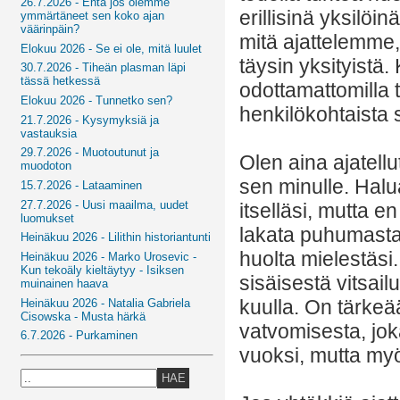
26.7.2026 - Entä jos olemme
erillisinä yksilöi
ymmärtäneet sen koko ajan
väärinpäin?
mitä ajattelemm
Elokuu 2026 - Se ei ole, mitä luulet
täysin yksityistä
30.7.2026 - Tiheän plasman läpi
tässä hetkessä
odottamattomilla t
Elokuu 2026 - Tunnetko sen?
henkilökohtaista s
21.7.2026 - Kysymyksiä ja
vastauksia
29.7.2026 - Muotoutunut ja
Olen aina ajatellu
muodoton
sen minulle. Halua
15.7.2026 - Lataaminen
27.7.2026 - Uusi maailma, uudet
itselläsi, mutta e
luomukset
lakata puhumasta
Heinäkuu 2026 - Lilithin historiantunti
huolta mielestäsi
Heinäkuu 2026 - Marko Urosevic -
Kun tekoäly kieltäytyy - Isiksen
sisäisestä vitsail
muinainen haava
kuulla. On tärkeää 
Heinäkuu 2026 - Natalia Gabriela
Cisowska - Musta härkä
vatvomisesta, jok
6.7.2026 - Purkaminen
vuoksi, mutta myö
HAE