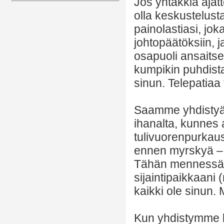
Jos yhtäkkiä ajatt
olla keskustelust
painolastiasi, jok
johtopäätöksiin, 
osapuoli ansaitse
kumpikin puhdistat
sinun. Telepatiaa
Saamme yhdistyä 
ihanalta, kunnes 
tulivuorenpurkaus
ennen myrskyä – l
Tähän mennessä ol
sijaintipaikkaani 
kaikki ole sinun.
Kun yhdistymme 