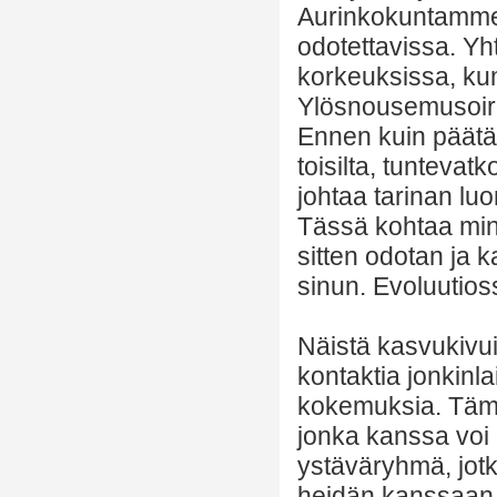
Aurinkokuntamme 
odotettavissa. Y
korkeuksissa, kum
Ylösnousemusoireet
Ennen kuin päätät,
toisilta, tuntevat
johtaa tarinan luo
Tässä kohtaa minä
sitten odotan ja ka
sinun. Evoluutios
Näistä kasvukivui
kontaktia jonkinla
kokemuksia. Tämä
jonka kanssa voi p
ystäväryhmä, jotk
heidän kanssaan m