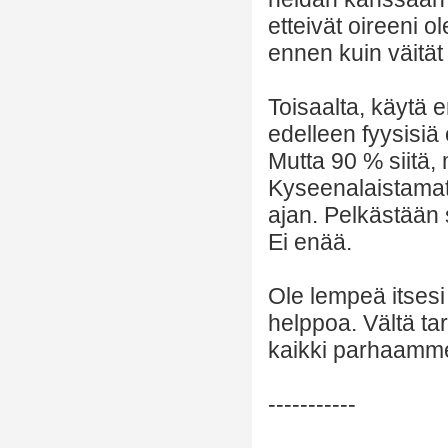
etteivät oireeni o
ennen kuin väität
Toisaalta, käytä e
edelleen fyysisiä
Mutta 90 % siitä,
Kyseenalaistamatt
ajan. Pelkästään s
Ei enää.
Ole lempeä itsesi 
helppoa. Vältä ta
kaikki parhaamme
-----------