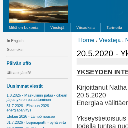
Mikä on Luxonia
Viestejä
Viisauksia
Tarinoita
Home
Viestejä
In English
Suomeksi
20.5.2020 - Y
Päivän uffo
YKSEYDEN INT
Uffoa ei jätetä!
Uusimmat viestit
Kirjoittanut Natha
20.5.2020
1.8.2026 - Maskuliinin paluu - oikean
järjestyksen palauttaminen
Energiaa välittäe
31.7.2026 - Elokuun 2026
energiapäivitys
Elokuu 2026 - Lämpö nousee
Ykseystietoisuus 
31.7.2026 - Leijonaportti - pyhä virta
todella tuntea nu