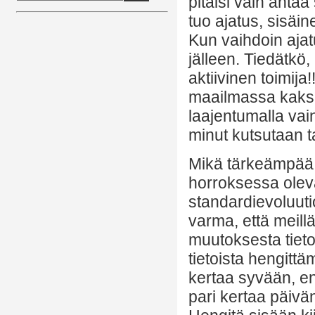
pitäisi vain antaa
tuo ajatus, sisäin
Kun vaihdoin ajat
jälleen. Tiedätkö,
aktiivinen toimija
maailmassa kaksi
laajentumalla vain
minut kutsutaan ta
Mikä tärkeämpää,
horroksessa ole
standardievoluuti
varma, että meil
muutoksesta tieto
tietoista hengitt
kertaa syvään, e
pari kertaa päivä