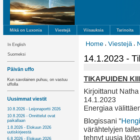
Mikä on Luxonia
Viestejä
Viisauksia
Tarinoita
Home
Viestejä
In English
Suomeksi
14.1.2023 - T
Päivän uffo
TIKAPUIDEN KI
Kun savolainen puhuu, on vastuu
uffolla
Kirjoittanut Natha
14.1.2023
Uusimmat viestit
Energiaa välittäe
10.8.2026 - Leijonaportti 2026
10.8.2026 - Onnittelut ovat
Blogissani "
Hengi
paikallaan
1.8.2026 - Elokuun 2026
värähtelyjen talle
uutiskirjeestä
tehnyt uusia löytö
6.8.2026 - Elokuun 2026