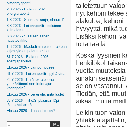
pimennysportti
talletettuun valoo
2.8.2026 - Elokuun 2026
nyt kehoni tekee 
energiaraportti
alakuloa, kehoni 
1.8.2026 - Suuri Ja -sarja, shoud 11
6.8.2026 - Leijonaportti - erilainen
hyvyyttä, mikä tu
kuin aiemmat
Lisäksi kehoni vas
3.8.2026 - Sisäisen äänen
haasteviikko
totta täällä.
1.8.2026 - Maskuliinin paluu - oikean
järjestyksen palauttaminen
Koska fyysinen k
31.7.2026 - Elokuun 2026
energiapäivitys
henkilökohtaisena
Elokuu 2026 - Lämpö nousee
vuotta muutoksia
31.7.2026 - Leijonaportti - pyhä virta
ainakin seitsemä
26.7.2026 - Entä jos olemme
ymmärtäneet sen koko ajan
se on vastannut.
väärinpäin?
Tiedän, että muut
Elokuu 2026 - Se ei ole, mitä luulet
aikaa, mutta meil
30.7.2026 - Tiheän plasman läpi
tässä hetkessä
Elokuu 2026 - Tunnetko sen?
Leikin tuon valon
yhtäkkiä ajattelin
HAE