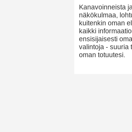
Kanavoinneista ja 
näkökulmaa, lohtu
kuitenkin oman el
kaikki informaatio
ensisijaisesti om
valintoja - suuria
oman totuutesi.