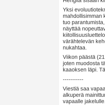
Hengitä sisään kii
Yksi evoluutiotekn
mahdollisimman k
tuo parantumista
näyttää nopeuttav
kiitollisuusluettel
värähtelevän keh
nukahtaa.
Viikon päästä (2
joten muodosta täl
kaaoksen läpi. Tä
-----------
Viestiä saa vapaa
alkuperä mainittu
vapaalle jakelulle