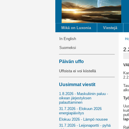
Mikä on Luxonia
Viestejä
In English
H
Suomeksi
2.
Päivän uffo
VA
Uffoista ei voi kiistellä
Kan
2.2
Uusimmat viestit
Tav
alk
1.8.2026 - Maskuliinin paluu -
Työ
oikean järjestyksen
palauttaminen
Uus
31.7.2026 - Elokuun 2026
kui
energiapäivitys
put
lap
Elokuu 2026 - Lämpö nousee
31.7.2026 - Leijonaportti - pyhä
Rak