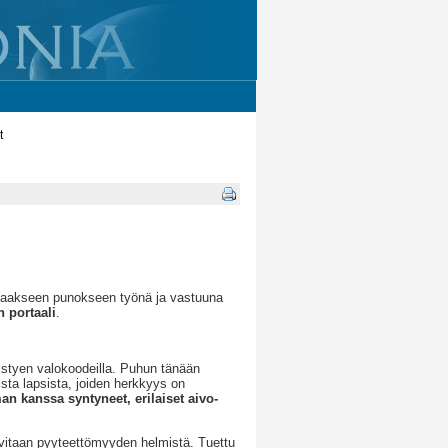
t
taakseen punokseen työnä ja vastuuna
 portaali
.
öistyen valokoodeilla. Puhun tänään
ista lapsista, joiden herkkyys on
 kanssa syntyneet, erilaiset aivo-
avitaan pyyteettömyyden helmistä. Tuettu