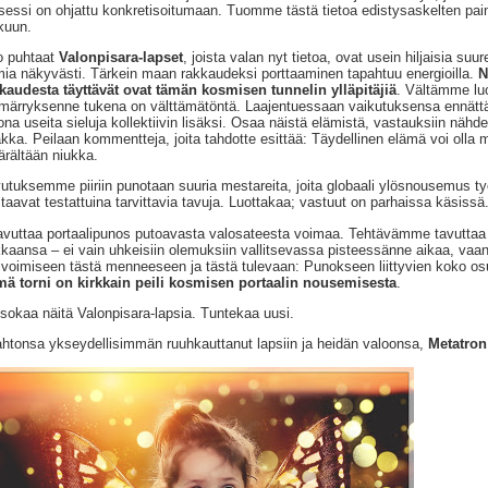
sessi on ohjattu konkretisoitumaan. Tuomme tästä tietoa edistysaskelten pa
kuun.
o puhtaat
Valonpisara-lapset
, joista valan nyt tietoa, ovat usein hiljaisia s
mia näkyvästi. Tärkein maan rakkaudeksi porttaaminen tapahtuu energioilla.
N
kaudesta täyttävät ovat tämän kosmisen tunnelin ylläpitäjiä
. Vältämme lu
ärryksenne tukena on välttämätöntä. Laajentuessaan vaikutuksensa ennättä
ona useita sieluja kollektiivin lisäksi. Osaa näistä elämistä, vastauksiin nä
kka. Peilaan kommentteja, joita tahdotte esittää: Täydellinen elämä voi olla m
rältään niukka.
utuksemme piiriin punotaan suuria mestareita, joita globaali ylösnousemus ty
taavat testattuina tarvittavia tavuja. Luottakaa; vastuut on parhaissa käsissä
vuttaa portaalipunos putoavasta valosateesta voimaa. Tehtävämme tavuttaa t
kaansa – ei vain uhkeisiin olemuksiin vallitsevassa pisteessänne aikaa, vaan
ivoimiseen tästä menneeseen ja tästä tulevaan: Punokseen liittyvien koko 
ä torni on kirkkain peili kosmisen portaalin nousemisesta
.
sokaa näitä Valonpisara-lapsia. Tuntekaa uusi.
ahtonsa ykseydellisimmän ruuhkauttanut lapsiin ja heidän valoonsa,
Metatron