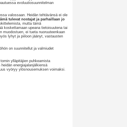
inautuessa evoluutiosuunnitelman
uuressa valossaan. Heidän tehtävänsä ei ole
ämä tulevat nostajat ja parhaillaan jo
okittelemista, mutta tämä
ä koskettamaan upeana tietoisuutena tai
hden muodostuen, ei tueta nuoruuteenkaan
yös lyhyt ja piiloon jäänyt, vastausten
öhön on suunnitellut ja valmiudet
.
ornin ylläpitäjien puhkeamista
 heidän energiajalanjälkiensä
osuus vyöryy ylösnousemuksen voimaksi.