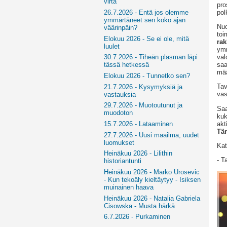
virta
pro
pol
26.7.2026 - Entä jos olemme
ymmärtäneet sen koko ajan
Nu
väärinpäin?
toi
Elokuu 2026 - Se ei ole, mitä
rak
luulet
ymm
val
30.7.2026 - Tiheän plasman läpi
saa
tässä hetkessä
mää
Elokuu 2026 - Tunnetko sen?
Tav
21.7.2026 - Kysymyksiä ja
vas
vastauksia
29.7.2026 - Muotoutunut ja
Saa
muodoton
kuk
akt
15.7.2026 - Lataaminen
Täm
27.7.2026 - Uusi maailma, uudet
luomukset
Kat
Heinäkuu 2026 - Lilithin
- T
historiantunti
Heinäkuu 2026 - Marko Urosevic
- Kun tekoäly kieltäytyy - Isiksen
muinainen haava
Heinäkuu 2026 - Natalia Gabriela
Cisowska - Musta härkä
6.7.2026 - Purkaminen