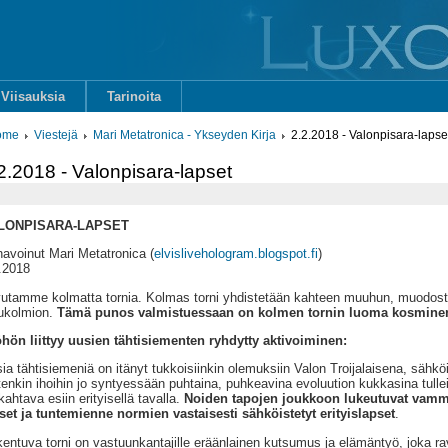
Viisauksia
Tarinoita
ome
Viestejä
Mari Metatronica - Ykseyden Kirja
2.2.2018 - Valonpisara-lapse
2.2018 - Valonpisara-lapset
LONPISARA-LAPSET
avoinut Mari Metatronica (
elvislivehologram.blogspot.fi
)
.2018
utamme kolmatta tornia. Kolmas torni yhdistetään kahteen muuhun, muodos
ukolmion.
Tämä punos valmistuessaan on kolmen tornin luoma kosminen
hön liittyy uusien tähtisiementen ryhdytty aktivoiminen:
ia tähtisiemeniä on itänyt tukkoisiinkin olemuksiin Valon Troijalaisena, sähk
tenkin ihoihin jo syntyessään puhtaina, puhkeavina evoluution kukkasina tulle
kahtava esiin erityisellä tavalla.
Noiden tapojen joukkoon lukeutuvat vamman
set ja tuntemienne normien vastaisesti sähköistetyt erityislapset
.
entuva torni on vastuunkantajille eräänlainen kutsumus ja elämäntyö, joka r