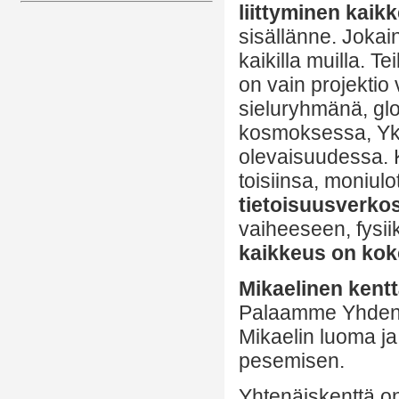
liittyminen kaikke
sisällänne. Jokai
kaikilla muilla. T
on vain projektio 
sieluryhmänä, gl
kosmoksessa, Yk
olevaisuudessa. 
toisiinsa, moniulo
tietoisuusverko
vaiheeseen, fysiik
kaikkeus on ko
Mikaelinen kent
Palaamme Yhden T
Mikaelin luoma ja
pesemisen.
Yhtenäiskenttä on