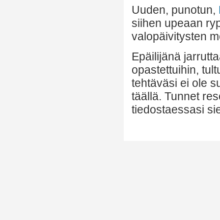
Uuden, punotun,
siihen upeaan r
valopäivitysten m
Epäilijänä jarrutt
opastettuihin, tul
tehtäväsi ei ole 
täällä. Tunnet re
tiedostaessasi si