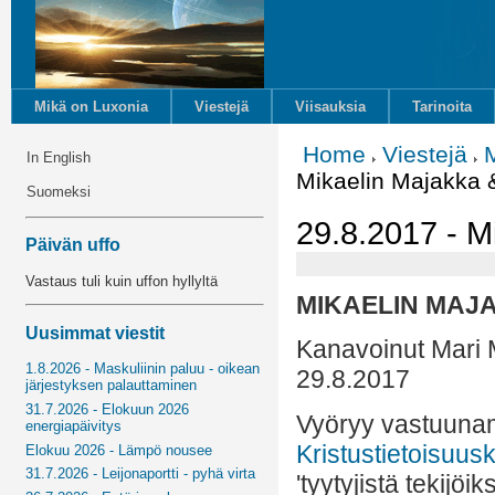
Mikä on Luxonia
Viestejä
Viisauksia
Tarinoita
Home
Viestejä
M
In English
Mikaelin Majakka 
Suomeksi
29.8.2017 - M
Päivän uffo
Vastaus tuli kuin uffon hyllyltä
MIKAELIN MAJA
Uusimmat viestit
Kanavoinut Mari 
1.8.2026 - Maskuliinin paluu - oikean
29.8.2017
järjestyksen palauttaminen
31.7.2026 - Elokuun 2026
Vyöryy vastuun
energiapäivitys
Kristustietoisuus
Elokuu 2026 - Lämpö nousee
31.7.2026 - Leijonaportti - pyhä virta
'tyytyjistä tekijöi