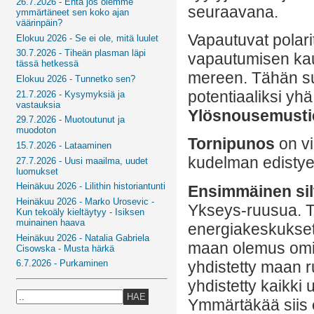
26.7.2026 - Entä jos olemme
seuraavana.
ymmärtäneet sen koko ajan
väärinpäin?
Vapautuvat polarit
Elokuu 2026 - Se ei ole, mitä luulet
30.7.2026 - Tiheän plasman läpi
vapautumisen kaut
tässä hetkessä
mereen. Tähän s
Elokuu 2026 - Tunnetko sen?
potentiaaliksi yh
21.7.2026 - Kysymyksiä ja
vastauksia
Ylösnousemusti
29.7.2026 - Muotoutunut ja
muodoton
Tornipunos
on vi
15.7.2026 - Lataaminen
kudelman edistye
27.7.2026 - Uusi maailma, uudet
luomukset
Heinäkuu 2026 - Lilithin historiantunti
Ensimmäinen sil
Heinäkuu 2026 - Marko Urosevic -
Ykseys-ruusua. T
Kun tekoäly kieltäytyy - Isiksen
muinainen haava
energiakeskukse
Heinäkuu 2026 - Natalia Gabriela
maan olemus omis
Cisowska - Musta härkä
yhdistetty maan 
6.7.2026 - Purkaminen
yhdistetty kaikki 
HAE
Ymmärtäkää siis