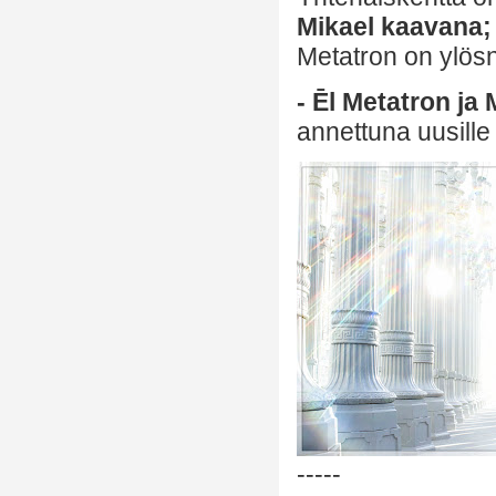
Mikael kaavana;
Metatron on ylösn
- Ēl Metatron ja 
annettuna uusille 
-----