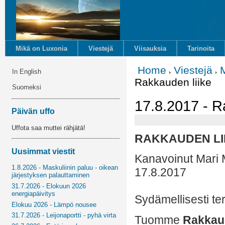
Mikä on Luxonia
Viestejä
Viisauksia
Tarinoita
Home
Viestejä
M
In English
Rakkauden liike
Suomeksi
17.8.2017 - R
Päivän uffo
Uffota saa muttei rähjätä!
RAKKAUDEN LI
Uusimmat viestit
Kanavoinut Mari 
1.8.2026 - Maskuliinin paluu - oikean
17.8.2017
järjestyksen palauttaminen
31.7.2026 - Elokuun 2026
energiapäivitys
Sydämellisesti ter
Elokuu 2026 - Lämpö nousee
31.7.2026 - Leijonaportti - pyhä virta
Tuomme
Rakkau