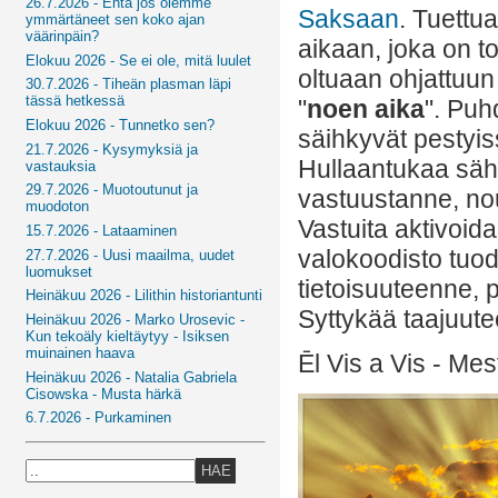
26.7.2026 - Entä jos olemme
Saksaan
. Tuettu
ymmärtäneet sen koko ajan
väärinpäin?
aikaan, joka on t
Elokuu 2026 - Se ei ole, mitä luulet
oltuaan ohjattuu
30.7.2026 - Tiheän plasman läpi
tässä hetkessä
"
noen aika
". Puh
Elokuu 2026 - Tunnetko sen?
säihkyvät pestyis
21.7.2026 - Kysymyksiä ja
Hullaantukaa säh
vastauksia
29.7.2026 - Muotoutunut ja
vastuustanne, no
muodoton
Vastuita aktivoida
15.7.2026 - Lataaminen
valokoodisto tu
27.7.2026 - Uusi maailma, uudet
luomukset
tietoisuuteenne, 
Heinäkuu 2026 - Lilithin historiantunti
Syttykää taajuut
Heinäkuu 2026 - Marko Urosevic -
Kun tekoäly kieltäytyy - Isiksen
muinainen haava
Ēl Vis a Vis - Me
Heinäkuu 2026 - Natalia Gabriela
Cisowska - Musta härkä
6.7.2026 - Purkaminen
HAE