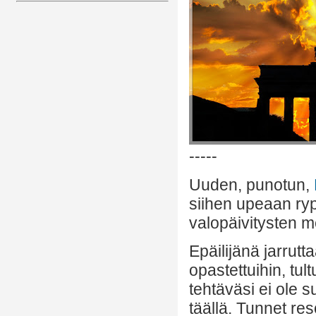
-----
Uuden, punotun,
siihen upeaan r
valopäivitysten m
Epäilijänä jarrutt
opastettuihin, tul
tehtäväsi ei ole 
täällä. Tunnet re