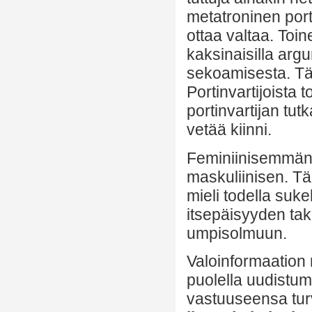
metatroninen port
ottaa valtaa. Toin
kaksinaisilla arg
sekoamisesta. Täm
Portinvartijoista 
portinvartijan tut
vetää kiinni.
Feminiinisemmän po
maskuliinisen. Tä
mieli todella suke
itsepäisyyden tak
umpisolmuun.
Valoinformaation 
puolella uudistumi
vastuuseensa tur