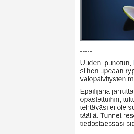
-----
Uuden, punotun,
siihen upeaan r
valopäivitysten m
Epäilijänä jarrutt
opastettuihin, tul
tehtäväsi ei ole 
täällä. Tunnet re
tiedostaessasi si