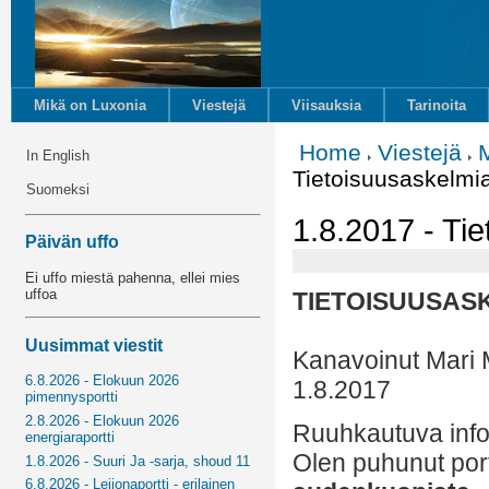
Mikä on Luxonia
Viestejä
Viisauksia
Tarinoita
Home
Viestejä
M
In English
Tietoisuusaskelmia
Suomeksi
1.8.2017 - Ti
Päivän uffo
Ei uffo miestä pahenna, ellei mies
uffoa
TIETOISUUSASK
Uusimmat viestit
Kanavoinut Mari 
6.8.2026 - Elokuun 2026
1.8.2017
pimennysportti
2.8.2026 - Elokuun 2026
Ruuhkautuva info
energiaraportti
Olen puhunut port
1.8.2026 - Suuri Ja -sarja, shoud 11
6.8.2026 - Leijonaportti - erilainen