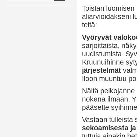
Toistan luomisen
aliarvioidakseni 
teitä:
Vyöryvät valoko
sarjoittaista, nä
uudistumista. Sy
Kruunuihinne syty
järjestelmät
valmi
Iloon muuntuu po
Näitä pelkojanne 
nokena ilmaan. Y
pääsette syihinne
Vastaan tulleista
sekoamisesta ja
tuttuja ainakin he