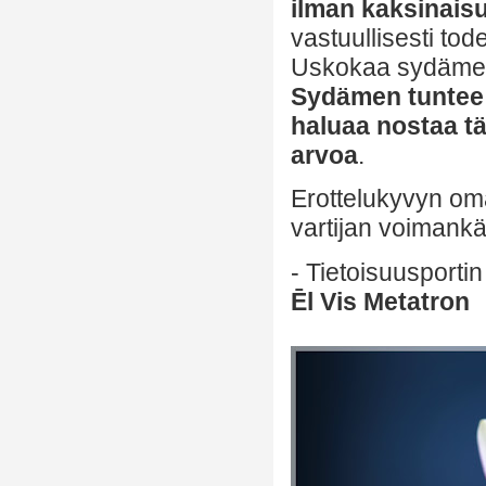
ilman kaksinaisu
vastuullisesti to
Uskokaa sydämel
Sydämen tuntee p
haluaa nostaa tä
arvoa
.
Erottelukyvyn om
vartijan voimankä
- Tietoisuusportin
Ēl Vis Metatron