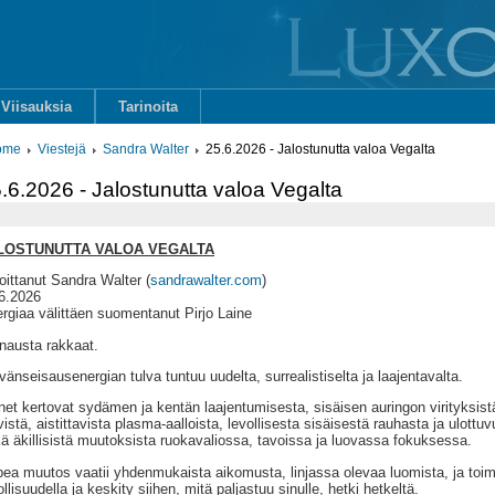
Viisauksia
Tarinoita
ome
Viestejä
Sandra Walter
25.6.2026 - Jalostunutta valoa Vegalta
.6.2026 - Jalostunutta valoa Vegalta
LOSTUNUTTA VALOA VEGALTA
joittanut Sandra Walter (
sandrawalter.com
)
6.2026
rgiaa välittäen suomentanut Pirjo Laine
nausta rakkaat.
vänseisausenergian tulva tuntuu uudelta, surrealistiselta ja laajentavalta.
et kertovat sydämen ja kentän laajentumisesta, sisäisen auringon virityksis
vistä, aistittavista plasma-aalloista, levollisesta sisäisestä rauhasta ja ulot
ä äkillisistä muutoksista ruokavaliossa, tavoissa ja luovassa fokuksessa.
ea muutos vaatii yhdenmukaista aikomusta, linjassa olevaa luomista, ja toim
tollisuudella ja keskity siihen, mitä paljastuu sinulle, hetki hetkeltä.