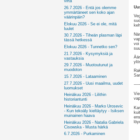
virta
Uus
26.7.2026 - Entä jos olemme
ymmärtäneet sen koko ajan
Veg
väärinpäin?
suo
Elokuu 2026 - Se ei ole, mitä
keh
luulet
Näm
30.7.2026 - Tiheän plasman läpi
vap
tässä hetkessä
voi
Elokuu 2026 - Tunnetko sen?
suu
21.7.2026 - Kysymyksiä ja
Äär
vastauksia
yl
29.7.2026 - Muotoutunut ja
muodoton
Rak
Sa
15.7.2026 - Lataaminen
27.7.2026 - Uusi maailma, uudet
-----
luomukset
Vie
Heinäkuu 2026 - Lilithin
vap
historiantunti
Heinäkuu 2026 - Marko Urosevic
Kan
- Kun tekoäly kieltäytyy - Isiksen
kui
muinainen haava
ens
löy
Heinäkuu 2026 - Natalia Gabriela
Cisowska - Musta härkä
6.7.2026 - Purkaminen