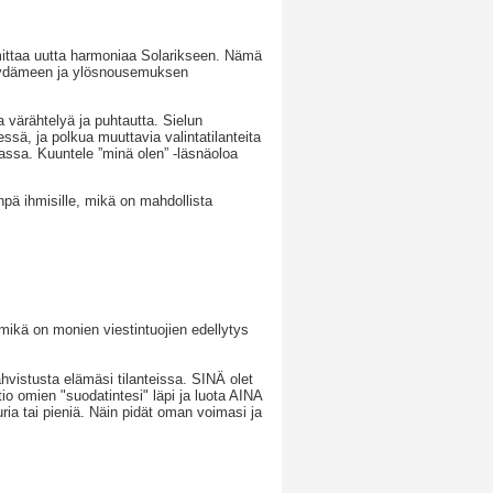
imittaa uutta harmoniaa Solarikseen. Nämä
 sydämeen ja ylösnousemuksen
 värähtelyä ja puhtautta. Sielun
ä, ja polkua muuttavia valintatilanteita
ssa. Kuuntele ”minä olen” -läsnäoloa
npä ihmisille, mikä on mahdollista
 mikä on monien viestintuojien edellytys
hvistusta elämäsi tilanteissa. SINÄ olet
io omien "suodatintesi" läpi ja luota AINA
ria tai pieniä. Näin pidät oman voimasi ja