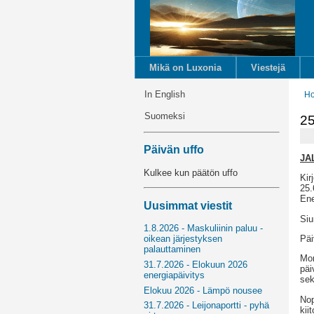
Mikä on Luxonia
Viestejä
In English
H
Suomeksi
25
Päivän uffo
JA
Kulkee kun päätön uffo
Kir
25.
Ene
Uusimmat viestit
Siu
1.8.2026 - Maskuliinin paluu -
Päi
oikean järjestyksen
palauttaminen
Mon
31.7.2026 - Elokuun 2026
päi
energiapäivitys
sek
Elokuu 2026 - Lämpö nousee
Nop
31.7.2026 - Leijonaportti - pyhä
kii