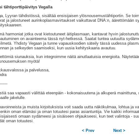
i tähtiporttipäivitys Vegalla
a, Lyyran tähdistössä, sisältää ensisijaisen ylösnousemustähtiportin. Se to
rat ja jalostuneet aurinkoplasmavirtaukset vaikuttavat DNA:n, äärettömään
ityskaareen.
ä harmoniat jotka ovat kietoutuneet äitiplasmaan, kantavat hyvin jalostunutta
autuminen on avainteema tässä nyt-hetkessä. Saatat tuntea uutuutta sydämess
 ilmetä. Yhdisty Vegaan ja tunne vapauskoodien säteily tässä uudessa plasma
nnan ja selkeyden saamiseksi, kun uusia kehityskaaria avautuu.
ettömiä siunauksia, kun integroimme näitä ainutlaatuisia energioita. Näytetää
ösnousemuksen myötä!
kausvalossa ja palvelussa,
ndra
------
stiä saa vapaasti välittää eteenpäin - kokonaisuutena ja alkuperä mainittuna,
aalle jakelulle.
avoinneista ja muista kirjoituksista voit saada uutta näkökulmaa, lohtua ja va
tenkin oman elämäsi ja oman totuutesi paras asiantuntija. Vie kaikki informaat
isijaisesti omaan sydämeesi ja sisäiseen ohjaukseesi, kun teet valintoja - suu
dät oman totuutesi.
< Prev
Next >