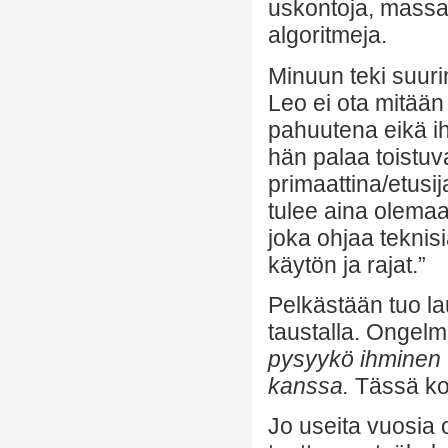
uskontoja, massat
algoritmeja.
Minuun teki suur
Leo ei ota mitään
pahuutena eikä i
hän palaa toistuv
primaattina/etusi
tulee aina olema
joka ohjaa teknisi
käytön ja rajat.”
Pelkästään tuo l
taustalla. Ongelma
pysyykö ihminen 
kanssa.
Tässä ko
Jo useita vuosia 