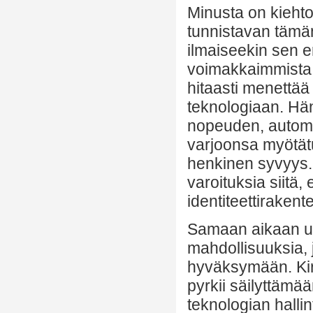
Minusta on kiehtov
tunnistavan tämä
ilmaiseekin sen e
voimakkaimmista p
hitaasti menettä
teknologiaan. Hän 
nopeuden, automaa
varjoonsa myötätu
henkinen syvyys.
varoituksia siitä,
identiteettiraken
Samaan aikaan us
mahdollisuuksia, j
hyväksymään. Kir
pyrkii säilyttäm
teknologian halli