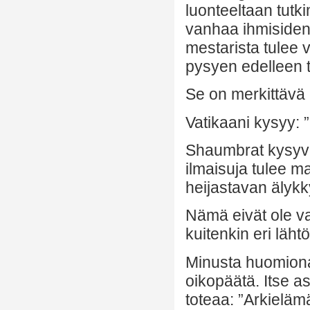
luonteeltaan tutk
vanhaa ihmisident
mestarista tulee v
pysyen edelleen t
Se on merkittävä 
Vatikaani kysyy:
Shaumbrat kysyvät
ilmaisuja tulee ma
heijastavan älyk
Nämä eivät ole v
kuitenkin eri läht
Minusta huomiona
oikopäätä. Itse a
toteaa: ”Arkielä