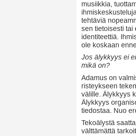
musiikkia, tuotta
ihmiskeskusteluja
tehtäviä nopeamm
sen tietoisesti t
identiteettiä. Ih
ole koskaan enne
Jos älykkyys ei enä
mikä on?
Adamus on valmis
risteykseen tekem
välille. Älykkyys 
Älykkyys organisoi
tiedostaa. Nuo ero
Tekoälystä saatta
välttämättä tarkoit