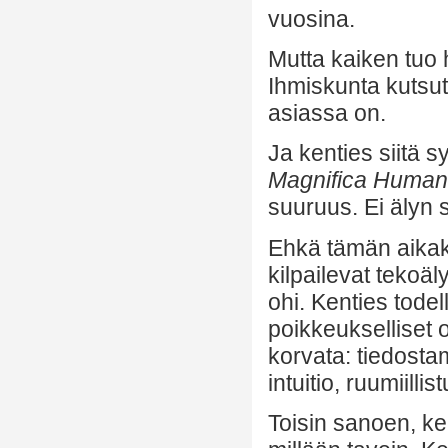
vuosina.
Mutta kaiken tuo 
Ihmiskunta kutsut
asiassa on.
Ja kenties siitä 
Magnifica Human
suuruus. Ei älyn
Ehkä tämän aikaka
kilpailevat tekoä
ohi. Kenties todel
poikkeukselliset 
korvata: tiedostam
intuitio, ruumiill
Toisin sanoen, ke