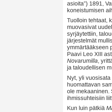
asioita”) 1891, V
koneistumisen ai
Tuolloin tehtaat, k
muovasivat uudell
syrjäytettiin, talo
järjestelmät mull
ymmärtääkseen pa
Paavi Leo XIII a
Novarumilla
, yri
ja taloudellisen m
Nyt, yli vuosisat
huomattavan saman
ole mekaaninen. S
ihmissuhteisiin li
Kun luin pätkiä
Ma