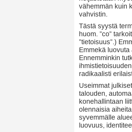
vähemmän kuin ko
vahvistin.
Tästä syystä term
huom. ”co” tarkoi
”tietoisuus”.) Emm
Emmekä luovuta auk
Ennemminkin tutk
ihmistietoisuuden
radikaalisti erilai
Useimmat julkiset
talouden, automaa
konehallintaan lii
olennaisia aiheit
syvemmälle alueel
luovuus, identiteet