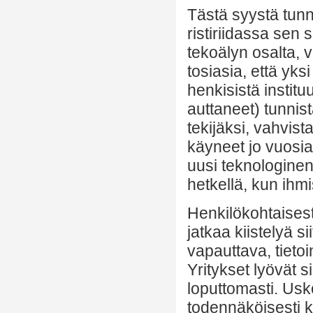
Tästä syystä tunn
ristiriidassa sen
tekoälyn osalta, 
tosiasia, että yk
henkisistä instit
auttaneet) tunnis
tekijäksi, vahvis
käyneet jo vuosia
uusi teknologinen 
hetkellä, kun ihm
Henkilökohtaisest
jatkaa kiistelyä s
vapauttava, tietoi
Yritykset lyövät si
loputtomasti. Usk
todennäköisesti k