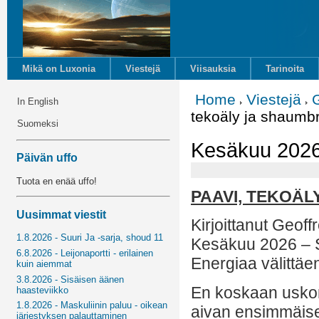
Mikä on Luxonia
Viestejä
Viisauksia
Tarinoita
Home
Viestejä
In English
tekoäly ja shaumbr
Suomeksi
Kesäkuu 2026 
Päivän uffo
Tuota en enää uffo!
PAAVI, TEKOÄ
Uusimmat viestit
Kirjoittanut Geof
1.8.2026 - Suuri Ja -sarja, shoud 11
Kesäkuu 2026 – 
6.8.2026 - Leijonaportti - erilainen
Energiaa välittäe
kuin aiemmat
3.8.2026 - Sisäisen äänen
En koskaan uskonu
haasteviikko
1.8.2026 - Maskuliinin paluu - oikean
aivan ensimmäisen
järjestyksen palauttaminen