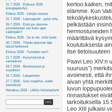
kertoo kaiken, mit
31.7.2026 - Elokuun 2026
energiapäivitys
elämme. Kun Vatik
Elokuu 2026 - Lämpö nousee
tekoälykeskusteluu
31.7.2026 - Leijonaportti - pyhä virta
pelkästään insinöö
26.7.2026 - Entä jos olemme
ymmärtäneet sen koko ajan
hermostuneiden ha
väärinpäin?
määrittävä kysymy
Elokuu 2026 - Se ei ole, mitä luulet
30.7.2026 - Tiheän plasman läpi
koulutuksesta aina
tässä hetkessä
itse tietoisuuteen
Elokuu 2026 - Tunnetko sen?
21.7.2026 - Kysymyksiä ja
Paavi Leo XIV:n u
vastauksia
29.7.2026 - Muotoutunut ja
suuruus”) merkits
muodoton
avoimesti, että i
15.7.2026 - Lataaminen
aivan yhtä merkit
27.7.2026 - Uusi maailma, uudet
luomukset
luvun loppupuolen
Heinäkuu 2026 - Lilithin historiantunti
rinnastukset eivät
tarkoituksella 15
HAE
Leo XIII julkaisi 