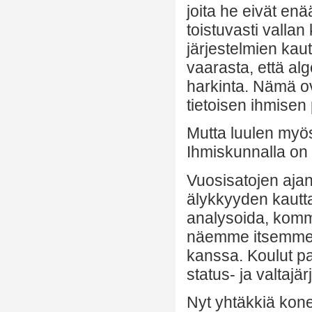
joita he eivät enä
toistuvasti vallan
järjestelmien kau
vaarasta, että al
harkinta. Nämä ov
tietoisen ihmisen p
Mutta luulen myös
Ihmiskunnalla on e
Vuosisatojen ajan
älykkyyden kautt
analysoida, kommun
näemme itsemme la
kanssa. Koulut pa
status- ja valtajä
Nyt yhtäkkiä kone