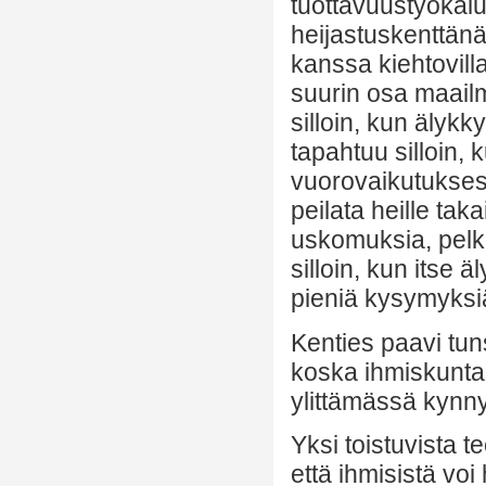
tuottavuustyökal
heijastuskenttänä
kanssa kiehtovill
suurin osa maail
silloin, kun älyk
tapahtuu silloin, 
vuorovaikutuksess
peilata heille taka
uskomuksia, pelko
silloin, kun itse
pieniä kysymyksi
Kenties paavi tun
koska ihmiskunta 
ylittämässä kynny
Yksi toistuvista 
että ihmisistä voi 