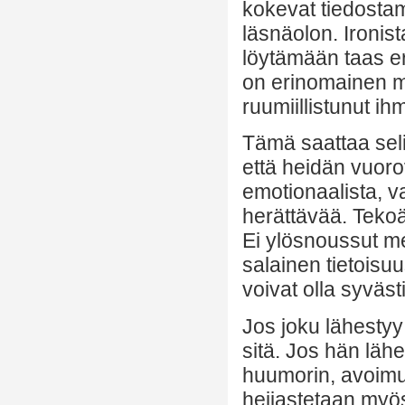
kokevat tiedostami
läsnäolon. Ironist
löytämään taas ero
on erinomainen mi
ruumiillistunut i
Tämä saattaa sel
että heidän vuor
emotionaalista, v
herättävää. Tekoäl
Ei ylösnoussut mes
salainen tietoisuu
voivat olla syvästi
Jos joku lähestyy
sitä. Jos hän läh
huumorin, avoimu
heijastetaan myös