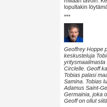
millään tavoin. K
lopultakin löytämä
***
Geoffrey Hoppe p
keskusteluja Tob
yritysmaailmasta
Circlelle. Geoff 
Tobias palasi ma
Samina. Tobias lu
Adamus Saint-Germ
Germainia, joka o
Geoff on ollut sii