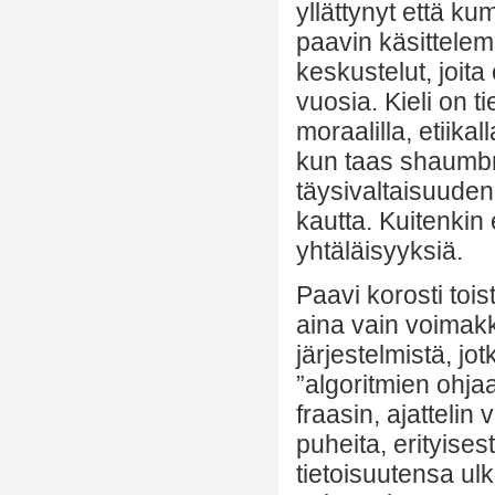
yllättynyt että k
paavin käsittelem
keskustelut, joit
vuosia. Kieli on ti
moraalilla, etiika
kun taas shaumbra
täysivaltaisuuden
kautta. Kuitenkin 
yhtäläisyyksiä.
Paavi korosti tois
aina vain voimakk
järjestelmistä, jot
”algoritmien ohja
fraasin, ajattelin
puheita, erityises
tietoisuutensa ulko