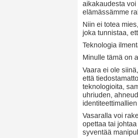
aikakaudesta voi 
elämässämme rakk
Niin ei totea mies
joka tunnistaa, et
Teknologia ilment
Minulle tämä on a
Vaara ei ole siinä
että tiedostamatt
teknologioita, sa
uhriuden, ahneud
identiteettimallie
Vasaralla voi raken
opettaa tai johtaa
syventää manipuloi