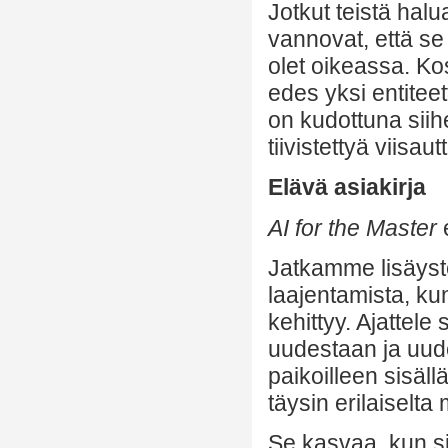
Jotkut teistä hal
vannovat, että se 
olet oikeassa. Kos
edes yksi entitee
on kudottuna siih
tiivistettyä viisau
Elävä asiakirja
AI for the Master
e
Jatkamme lisäyste
laajentamista, k
kehittyy. Ajattele
uudestaan ja uudes
paikoilleen sisäll
täysin erilaisel
Se kasvaa, kun si