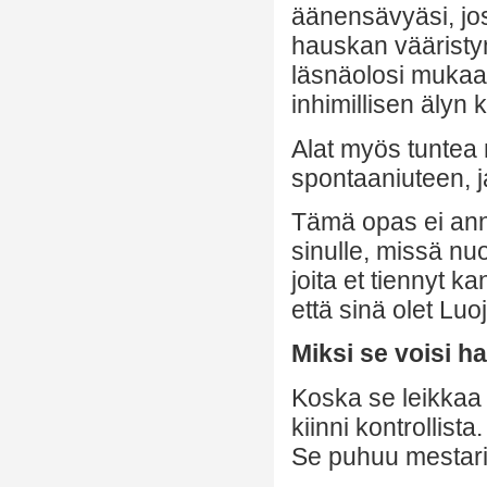
äänensävyäsi, jos
hauskan vääristy
läsnäolosi mukaa
inhimillisen älyn 
Alat myös tunte
spontaaniuteen, j
Tämä opas ei anna
sinulle, missä nu
joita et tiennyt k
että sinä olet Luoj
Miksi se voisi h
Koska se leikkaa 
kiinni kontrollista
Se puhuu mestarin