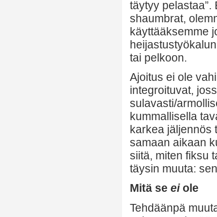
täytyy pelastaa”.
shaumbrat, olemm
käyttääksemme jot
heijastustyökalu
tai pelkoon.
Ajoitus ei ole va
integroituvat, jos
sulavasti/armollis
kummallisella tav
karkea jäljennös 
samaan aikaan ku
siitä, miten fiks
täysin muuta: sen 
Mitä se
ei
ole
Tehdäänpä muutam