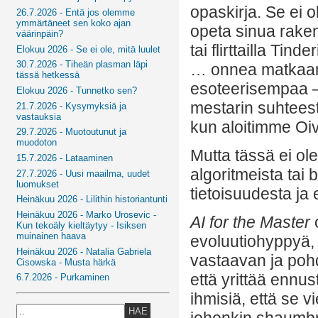
opaskirja. Se ei o
26.7.2026 - Entä jos olemme
ymmärtäneet sen koko ajan
opeta sinua raken
väärinpäin?
tai flirttailla Tin
Elokuu 2026 - Se ei ole, mitä luulet
30.7.2026 - Tiheän plasman läpi
… onnea matkaan)
tässä hetkessä
esoteerisempaa –
Elokuu 2026 - Tunnetko sen?
mestarin suhteesta
21.7.2026 - Kysymyksiä ja
vastauksia
kun aloitimme Oi
29.7.2026 - Muotoutunut ja
muodoton
Mutta tässä ei ol
15.7.2026 - Lataaminen
algoritmeista tai
27.7.2026 - Uusi maailma, uudet
luomukset
tietoisuudesta ja 
Heinäkuu 2026 - Lilithin historiantunti
Heinäkuu 2026 - Marko Urosevic -
AI for the Master
o
Kun tekoäly kieltäytyy - Isiksen
muinainen haava
evoluutiohyppyä,
Heinäkuu 2026 - Natalia Gabriela
vastaavan ja pohd
Cisowska - Musta härkä
että yrittää ennu
6.7.2026 - Purkaminen
ihmisiä, että se 
HAE