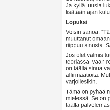
Ja kyllä, uusia lu
lisätään ajan kul
Lopuksi
Voisin sanoa: ”T
muuttanut omaani, 
riippuu sinusta.
S
Jos olet valmis t
teoriassa, vaan r
on täällä sinua va
affirmaatioita. Mu
varjollesikin.
Tämä on pyhää ma
mielessä. Se on p
täällä palvelemass