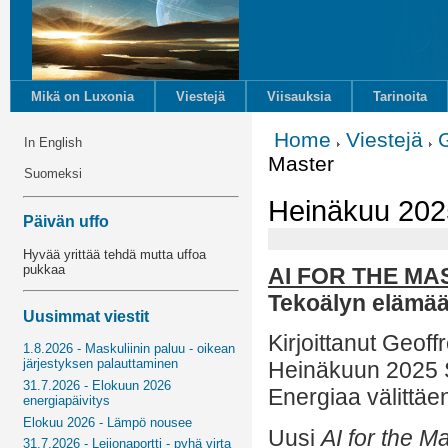
Mikä on Luxonia
Viestejä
Viisauksia
Tarinoita
Home
Viestejä
In English
Master
Suomeksi
Heinäkuu 2025
Päivän uffo
Hyvää yrittää tehdä mutta uffoa
pukkaa
AI FOR THE MA
Tekoälyn elämää
Uusimmat viestit
Kirjoittanut Geof
1.8.2026 - Maskuliinin paluu - oikean
järjestyksen palauttaminen
Heinäkuun 2025 
31.7.2026 - Elokuun 2026
Energiaa välittäe
energiapäivitys
Elokuu 2026 - Lämpö nousee
Uusi
AI for the M
31.7.2026 - Leijonaportti - pyhä virta