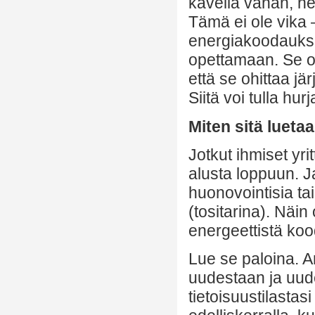
kävellä vähän, hen
Tämä ei ole vika 
energiakoodauksee
opettamaan. Se on
että se ohittaa j
Siitä voi tulla hur
Miten sitä luetaa
Jotkut ihmiset yri
alusta loppuun. J
huonovointisia ta
(tositarina). Näin
energeettistä koo
Lue se paloina. A
uudestaan ja uud
tietoisuustilastasi