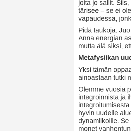
joita jo sallit. Si
tärisee – se ei ole
vapaudessa, jonka
Pidä taukoja. Juo 
Anna energian ase
mutta älä siksi, et
Metafysiikan uu
Yksi tämän oppaa
ainoastaan tutki 
Olemme vuosia pu
integroinnista ja 
integroitumisesta
hyvin uudelle alue
dynamiikoille. Se 
monet vanhentunee