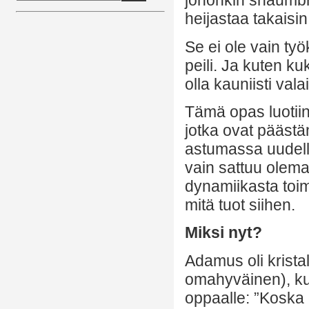
johonkin shaumbro
heijastaa takaisin
Se ei ole vain ty
peili. Ja kuten k
olla kauniisti val
Tämä opas luotiin 
jotka ovat päästän
astumassa uudell
vain sattuu olema
dynamiikasta toim
mitä tuot siihen.
Miksi nyt?
Adamus oli kristal
omahyväinen), kun
oppaalle: ”Koska 