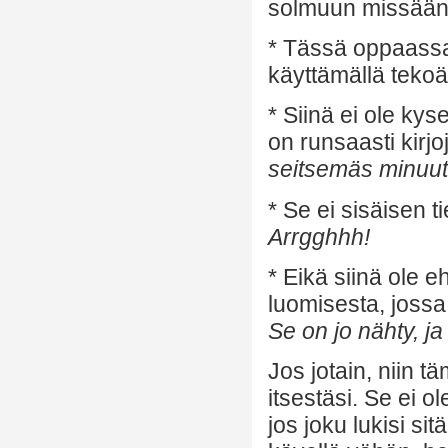
solmuun missään 
* Tässä oppaassa 
käyttämällä tekoä
* Siinä ei ole ky
on runsaasti kirj
seitsemäs minuutt
* Se ei sisäisen t
Arrgghhh!
* Eikä siinä ole
luomisesta, jossa
Se on jo nähty, ja
Jos jotain, niin 
itsestäsi. Se ei ol
jos joku lukisi si