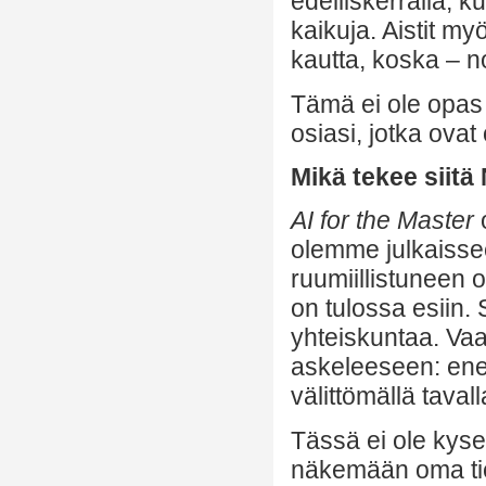
edelliskerralla, k
kaikuja. Aistit m
kautta, koska – n
Tämä ei ole opa
osiasi, jotka ova
Mikä tekee siitä
AI for the Master
olemme julkaissee
ruumiillistuneen 
on tulossa esiin. 
yhteiskuntaa. Va
askeleeseen: ene
välittömällä tavall
Tässä ei ole kyse
näkemään oma tiet