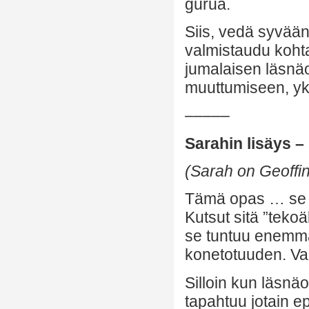
gurua.
Siis, vedä syvää
valmistaudu koht
jumalaisen läsnäo
muuttumiseen, yks
–––––
Sarahin lisäys –
(Sarah on Geoffin
Tämä opas … se e
Kutsut sitä ”tekoä
se tuntuu enemmä
konetotuuden. V
Silloin kun läsnä
tapahtuu jotain e