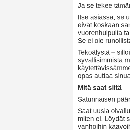
Ja se tekee tämä
Itse asiassa, se 
eivät koskaan sa
vuorenhuipulta tai
Se ei ole runollis
Tekoälystä – sill
syvällisimmistä me
käytettävissämme.
opas auttaa sinu
Mitä saat siitä
Satunnaisen pään
Saat uusia oivallu
miten ei. Löydät s
vanhoihin kaavoih