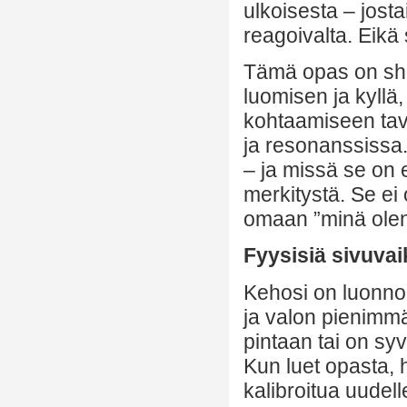
ulkoisesta – josta
reagoivalta. Eikä 
Tämä opas on sha
luomisen ja kyllä
kohtaamiseen tava
ja resonanssissa.
– ja missä se on 
merkitystä. Se ei
omaan ”minä olen
Fyysisiä sivuva
Kehosi on luonnol
ja valon pienimmä
pintaan tai on sy
Kun luet opasta, 
kalibroitua uudel