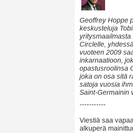
Geoffrey Hoppe p
keskusteluja Tob
yritysmaailmasta
Circlelle, yhdes
vuoteen 2009 saa
inkarnaatioon, jo
opastusroolinsa 
joka on osa sitä 
satoja vuosia ihm
Saint-Germainin v
-----------
Viestiä saa vapaa
alkuperä mainittu