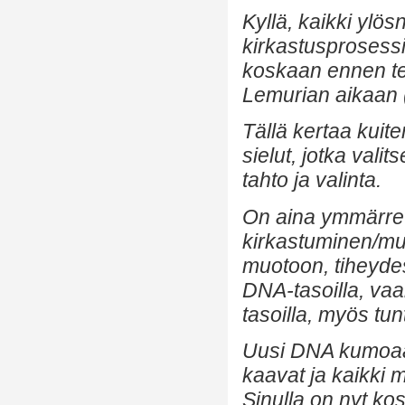
Kyllä, kaikki ylö
kirkastusprosessi
koskaan ennen teht
Lemurian aikaan (
Tällä kertaa kuit
sielut, jotka vali
tahto ja valinta.
On aina ymmärret
kirkastuminen/mu
muotoon, tiheydes
DNA-tasoilla, vaan
tasoilla, myös tun
Uusi DNA kumoaa v
kaavat ja kaikki 
Sinulla on nyt k