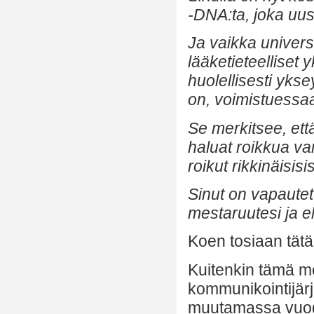
-DNA:ta, joka uusi
Ja vaikka univers
lääketieteelliset 
huolellisesti yks
on, voimistuessaa
Se merkitsee, ett
haluat roikkua va
roikut rikkinäisis
Sinut on vapaute
mestaruutesi ja e
Koen tosiaan tätä,
Kuitenkin tämä m
kommunikointijärj
muutamassa vuode