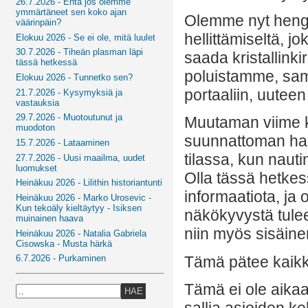
26.7.2026 - Entä jos olemme
ymmärtäneet sen koko ajan
Olemme nyt hengit
väärinpäin?
hellittämiseltä, 
Elokuu 2026 - Se ei ole, mitä luulet
30.7.2026 - Tiheän plasman läpi
saada kristallink
tässä hetkessä
poluistamme, sam
Elokuu 2026 - Tunnetko sen?
portaaliin, uutee
21.7.2026 - Kysymyksiä ja
vastauksia
29.7.2026 - Muotoutunut ja
Muutaman viime k
muodoton
suunnattoman haas
15.7.2026 - Lataaminen
tilassa, kun nautin
27.7.2026 - Uusi maailma, uudet
luomukset
Olla tässä hetkes
Heinäkuu 2026 - Lilithin historiantunti
informaatiota, ja
Heinäkuu 2026 - Marko Urosevic -
Kun tekoäly kieltäytyy - Isiksen
näkökyvystä tulee
muinainen haava
niin myös sisäine
Heinäkuu 2026 - Natalia Gabriela
Cisowska - Musta härkä
Tämä pätee kaikk
6.7.2026 - Purkaminen
Tämä ei ole aikaa
HAE
sallia asioiden k