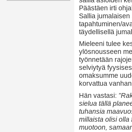
Päästäen irti ohj
Sallia jumalaisen
tapahtuminen/av
täydellisellä jum
Mieleeni tulee k
ylösnousseen mest
työnnetään rajoje
selviytyä fyysis
omaksumme uude
korvattua vanhan
Hän vastasi:
”Rak
sielua tällä plane
tuhansia maavuosi
millaista olisi ol
muotoon, samaan