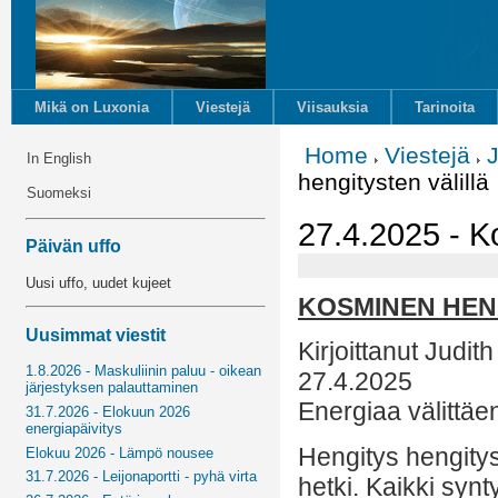
Mikä on Luxonia
Viestejä
Viisauksia
Tarinoita
Home
Viestejä
J
In English
hengitysten välillä
Suomeksi
27.4.2025 - K
Päivän uffo
Uusi uffo, uudet kujeet
KOSMINEN HEN
Uusimmat viestit
Kirjoittanut Judith
1.8.2026 - Maskuliinin paluu - oikean
27.4.2025
järjestyksen palauttaminen
Energiaa välittäe
31.7.2026 - Elokuun 2026
energiapäivitys
Hengitys hengitys
Elokuu 2026 - Lämpö nousee
31.7.2026 - Leijonaportti - pyhä virta
hetki. Kaikki syn