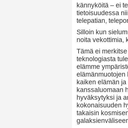
kännyköitä – ei 
tietoisuudessa nii
telepatian, telepo
Silloin kun sielum
noita vekottimia,
Tämä ei merkitse 
teknologiasta tu
elämme ympäristöt
elämänmuotojen 
kaiken elämän ja
kanssaluomaan ha
hyväksytyksi ja 
kokonaisuuden h
takaisin kosmis
galaksienvälisee