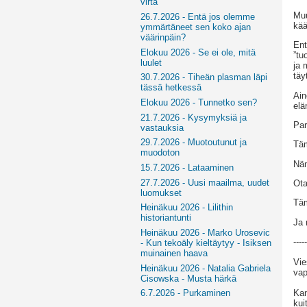
virta
Muu
26.7.2026 - Entä jos olemme
kää
ymmärtäneet sen koko ajan
väärinpäin?
Ent
Elokuu 2026 - Se ei ole, mitä
”tu
luulet
ja 
täy
30.7.2026 - Tiheän plasman läpi
tässä hetkessä
Ain
Elokuu 2026 - Tunnetko sen?
elä
21.7.2026 - Kysymyksiä ja
Par
vastauksia
29.7.2026 - Muotoutunut ja
Täm
muodoton
Näm
15.7.2026 - Lataaminen
27.7.2026 - Uusi maailma, uudet
Ota
luomukset
Täm
Heinäkuu 2026 - Lilithin
historiantunti
Ja 
Heinäkuu 2026 - Marko Urosevic
-----
- Kun tekoäly kieltäytyy - Isiksen
muinainen haava
Vie
Heinäkuu 2026 - Natalia Gabriela
vap
Cisowska - Musta härkä
Kan
6.7.2026 - Purkaminen
kui