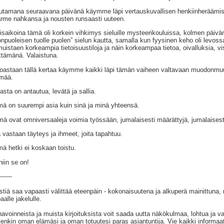
tamana seuraavana päivänä käymme läpi vertauskuvallisen henkiinheräämisp
rme nahkansa ja nousten runsaasti uuteen.
isaikoina tämä oli korkein vihkimys sieluille mysteerikouluissa, kolmen päivän
onpuoleisen tuolle puolen” sielun kautta, samalla kun fyysinen keho oli levos
muistaen korkeampia tietoisuustiloja ja näin korkeampaa tietoa, oivalluksia, vis
ttämänä. Valaistuna.
oastaan tällä kertaa käymme kaikki läpi tämän vaiheen valtavaan muodonmuu
mää.
asta on antautua, levätä ja sallia.
ä on suurempi asia kuin sinä ja minä yhteensä.
ä ovat omniversaaleja voimia työssään, jumalaisesti määrättyjä, jumalaisesti
 vastaan täyteys ja ihmeet, joita tapahtuu.
ä hetki ei koskaan toistu.
niin se on!
------
stiä saa vapaasti välittää eteenpäin - kokonaisuutena ja alkuperä mainittuna,
aalle jakelulle.
avoinneista ja muista kirjoituksista voit saada uutta näkökulmaa, lohtua ja va
tenkin oman elämäsi ja oman totuutesi paras asiantuntija. Vie kaikki informaat