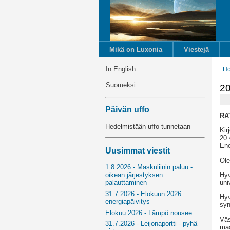
Mikä on Luxonia
Viestejä
In English
H
Suomeksi
20
Päivän uffo
RA
Hedelmistään uffo tunnetaan
Kir
20.
Ene
Uusimmat viestit
Ole
1.8.2026 - Maskuliinin paluu -
Hyv
oikean järjestyksen
uni
palauttaminen
31.7.2026 - Elokuun 2026
Hyv
energiapäivitys
syn
Elokuu 2026 - Lämpö nousee
Väs
31.7.2026 - Leijonaportti - pyhä
maa