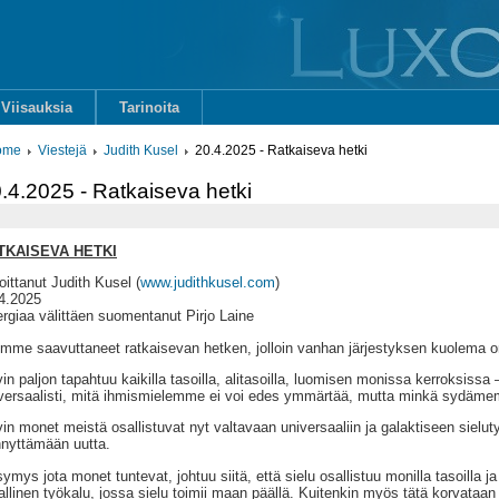
Viisauksia
Tarinoita
ome
Viestejä
Judith Kusel
20.4.2025 - Ratkaiseva hetki
.4.2025 - Ratkaiseva hetki
TKAISEVA HETKI
joittanut Judith Kusel (
www.judithkusel.com
)
4.2025
rgiaa välittäen suomentanut Pirjo Laine
mme saavuttaneet ratkaisevan hetken, jolloin vanhan järjestyksen kuolema o
in paljon tapahtuu kaikilla tasoilla, alitasoilla, luomisen monissa kerroksissa 
versaalisti, mitä ihmismielemme ei voi edes ymmärtää, mutta minkä sydämem
in monet meistä osallistuvat nyt valtavaan universaaliin ja galaktiseen sieluty
nyttämään uutta.
ymys jota monet tuntevat, johtuu siitä, että sielu osallistuu monilla tasoilla j
llinen työkalu, jossa sielu toimii maan päällä. Kuitenkin myös tätä korvataan