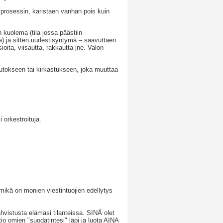
rosessin, karistaen vanhan pois kuin
 kuolema (tila jossa päästiin
sa) ja sitten uudestisyntymä – saavuttaen
ioita, viisautta, rakkautta jne. Valon
tokseen tai kirkastukseen, joka muuttaa
 orkestroituja.
 mikä on monien viestintuojien edellytys
hvistusta elämäsi tilanteissa. SINÄ olet
io omien "suodatintesi" läpi ja luota AINA