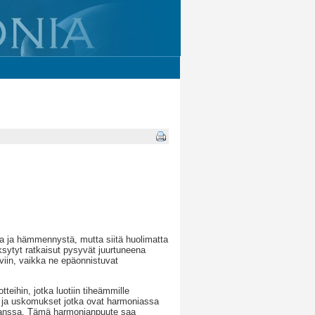
a ja hämmennystä, mutta siitä huolimatta
äksytyt ratkaisut pysyvät juurtuneena
viin, vaikka ne epäonnistuvat
teihin, jotka luotiin tiheämmille
at ja uskomukset jotka ovat harmoniassa
kanssa. Tämä harmonianpuute saa