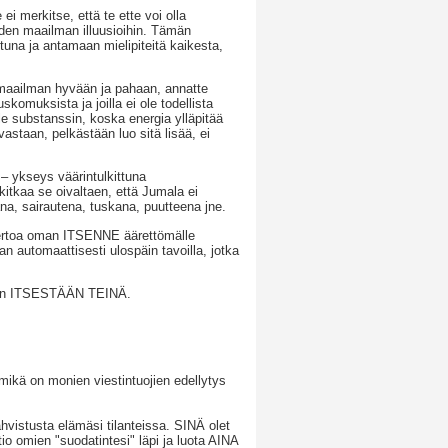
ei merkitse, että te ette voi olla
uuden maailman illuusioihin. Tämän
tuna ja antamaan mielipiteitä kaikesta,
ti maailman hyvään ja pahaan, annatte
skomuksista ja joilla ei ole todellista
le substanssin, koska energia ylläpitää
astaan, pelkästään luo sitä lisää, ei
 – ykseys väärintulkittuna
kitkaa se oivaltaen, että Jumala ei
na, sairautena, tuskana, puutteena jne.
e kertoa oman ITSENNE äärettömälle
n automaattisesti ulospäin tavoilla, jotka
oinen ITSESTÄÄN TEINÄ.
 mikä on monien viestintuojien edellytys
hvistusta elämäsi tilanteissa. SINÄ olet
io omien "suodatintesi" läpi ja luota AINA