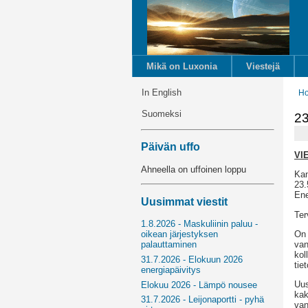
Mikä on Luxonia
Viestejä
In English
H
Suomeksi
23
Päivän uffo
VI
Ahneella on uffoinen loppu
Kan
23.
Ene
Uusimmat viestit
Ter
1.8.2026 - Maskuliinin paluu -
On 
oikean järjestyksen
van
palauttaminen
kol
31.7.2026 - Elokuun 2026
tie
energiapäivitys
Uus
Elokuu 2026 - Lämpö nousee
kak
31.7.2026 - Leijonaportti - pyhä
van