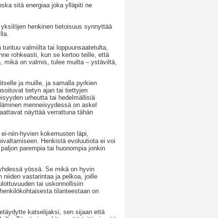
ska sitä energiaa joka ylläpiti ne
yksilöjen henkinen tietoisuus synnyttää
lla.
untuu valmiilta tai loppuunsaatetulta,
ne rohkeasti, kun se kertoo teille, että
n, mikä on valmis, tulee muilta – ystäviltä,
selle ja muille, ja samalla pyrkien
oituvat tietyn ajan tai tiettyjen
syyden urheutta tai hedelmällisiä
eläminen menneisyydessä on askel
saattavat näyttää verrattuna tähän
 ei-niin-hyvien kokemusten läpi,
valtamiseen. Henkistä evoluutiota ei voi
en paljon parempia tai huonompia jonkin
yä yhdessä yössä. Se mikä on hyvin
niiden vastarintaa ja pelkoa, joille
lottuvuuden tai uskonnollisiin
 henkilökohtaisesta tilanteestaan on
täydytte katselijaksi, sen sijaan että