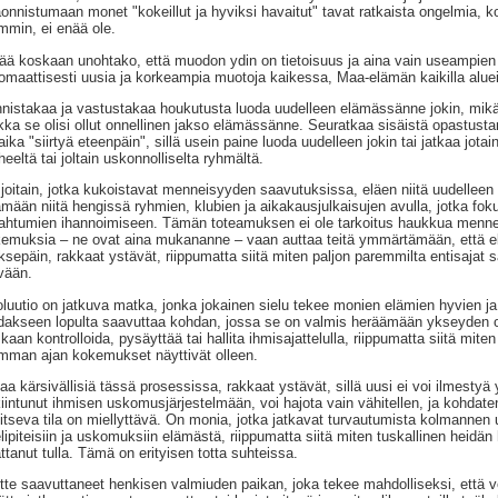
onnistumaan monet "kokeillut ja hyviksi havaitut" tavat ratkaista ongelmia, ko
mmin, ei enää ole.
ää koskaan unohtako, että muodon ydin on tietoisuus ja aina vain useampien 
omaattisesti uusia ja korkeampia muotoja kaikessa, Maa-elämän kaikilla aluei
nistakaa ja vastustakaa houkutusta luoda uudelleen elämässänne jokin, mikä t
kka se olisi ollut onnellinen jakso elämässänne. Seuratkaa sisäistä opastustan
aika "siirtyä eteenpäin", sillä usein paine luoda uudelleen jokin tai jatkaa jotai
heeltä tai joltain uskonnolliselta ryhmältä.
joitain, jotka kukoistavat menneisyyden saavutuksissa, eläen niitä uudelleen it
ämään niitä hengissä ryhmien, klubien ja aikakausjulkaisujen avulla, jotka fokus
ahtumien ihannoimiseen. Tämän toteamuksen ei ole tarkoitus haukkua mennei
emuksia – ne ovat aina mukananne – vaan auttaa teitä ymmärtämään, että 
ksepäin, rakkaat ystävät, riippumatta siitä miten paljon paremmilta entisajat 
vään.
luutio on jatkuva matka, jonka jokainen sielu tekee monien elämien hyvien ja
dakseen lopulta saavuttaa kohdan, jossa se on valmis heräämään ykseyden oi
kaan kontrolloida, pysäyttää tai hallita ihmisajattelulla, riippumatta siitä mit
mman ajan kokemukset näyttivät olleen.
aa kärsivällisiä tässä prosessissa, rakkaat ystävät, sillä uusi ei voi ilmest
iintunut ihmisen uskomusjärjestelmään, voi hajota vain vähitellen, ja kohdaten 
litseva tila on miellyttävä. On monia, jotka jatkavat turvautumista kolmannen u
lipiteisiin ja uskomuksiin elämästä, riippumatta siitä miten tuskallinen heidän
ttanut tulla. Tämä on erityisen totta suhteissa.
tte saavuttaneet henkisen valmiuden paikan, joka tekee mahdolliseksi, että ve