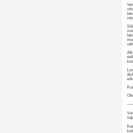
Vet
inf
tek
mit
Sil
voi
lak
muo
väh
Alk
eri
kos
Luo
äly
edu
Kuu
Ole
-----
Vie
vap
Kan
kui