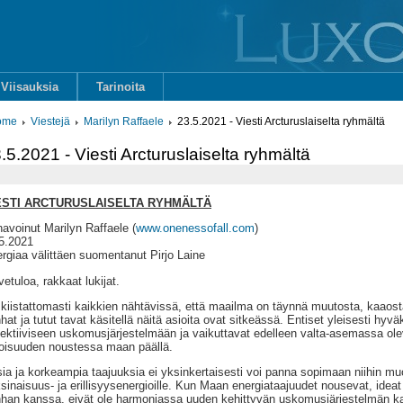
Viisauksia
Tarinoita
ome
Viestejä
Marilyn Raffaele
23.5.2021 - Viesti Arcturuslaiselta ryhmältä
.5.2021 - Viesti Arcturuslaiselta ryhmältä
ESTI ARCTURUSLAISELTA RYHMÄLTÄ
avoinut Marilyn Raffaele (
www.onenessofall.com
)
5.2021
rgiaa välittäen suomentanut Pirjo Laine
vetuloa, rakkaat lukijat.
kiistattomasti kaikkien nähtävissä, että maailma on täynnä muutosta, kaaost
hat ja tutut tavat käsitellä näitä asioita ovat sitkeässä. Entiset yleisesti hyv
lektiiviseen uskomusjärjestelmään ja vaikuttavat edelleen valta-asemassa ole
toisuuden noustessa maan päällä.
ia ja korkeampia taajuuksia ei yksinkertaisesti voi panna sopimaan niihin muot
sinaisuus- ja erillisyysenergioille. Kun Maan energiataajuudet nousevat, ide
han kanssa, eivät ole harmoniassa uuden kehittyvän uskomusjärjestelmän 