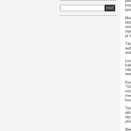
yri
kos
HAE
pys
Mon
ett
omi
sij
ja 
Täm
aut
enä
Luo
kak
vil
ene
Kun
"SI
mit
med
kuu
Tei
aik
täy
yks
Med