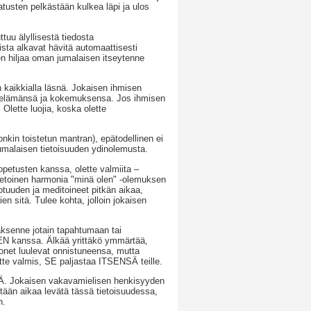
jatusten pelkästään kulkea läpi ja ulos
ttuu älyllisestä tiedosta
sta alkavat hävitä automaattisesti
n hiljaa oman jumalaisen itseytenne
 kaikkialla läsnä. Jokaisen ihmisen
nen elämänsä ja kokemuksensa. Jos ihmisen
Olette luojia, koska olette
jonkin toistetun mantran), epätodellinen ei
jumalaisen tietoisuuden ydinolemusta.
petusten kanssa, olette valmiita –
tietoinen harmonia "minä olen" -olemuksen
totuuden ja meditoineet pitkän aikaa,
ien sitä. Tulee kohta, jolloin jokaisen
ksenne jotain tapahtumaan tai
EN kanssa. Älkää yrittäkö ymmärtää,
onet luulevat onnistuneensa, mutta
ette valmis, SE paljastaa ITSENSÄ teille.
ISSÄ. Jokaisen vakavamielisen henkisyyden
stään aikaa levätä tässä tietoisuudessa,
n.