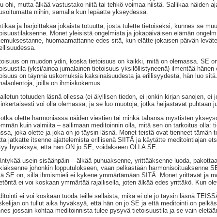
uu ohi, mutta älkää vastustako niitä tai tehkö voimaa niistä. Sallikaa näiden a
usoitumatta niihin, samalla kun lepäätte ykseydessä.
tikaa ja harjoittakaa jokaista totuutta, josta tulette tietoiseksi, kunnes se muu
toisuustilaksenne. Monet yleisistä ongelmista ja jokapäiväisen elämän ongelmi
emuksestanne, huomaamattanne edes sitä, kun elätte jokaisen päivän leväte
ellisuudessa.
toisuus on muodon ydin, koska tietoisuus on kaikki, mitä on olemassa. SE on
toisuustila (yksi/ainoa jumalainen tietoisuus yksilöllistyneenä) ilmentää hä
toisuus on täynnä uskomuksia kaksinaisuudesta ja erillisyydestä, hän luo sitä. 
alaolentoja, joilla on ihmiskokemus.
alletun totuuden läsnä ollessa (ei älyllisen tiedon, ei jonkin kirjan sanojen, ei 
inkertaisesti voi olla olemassa, ja se luo muotoja, jotka heijastavat puhtaan 
jotka olette harmoniassa näiden viestien tai minkä tahansa mystisten ykseyso
mmän kuin valmiita – sallimaan meditoinnin olla, mitä sen on tarkoitus olla: 
ssa, joka olette ja joka on jo täysin läsnä. Monet teistä ovat tienneet tämän 
ta jatkatte itsenne ajattelemista erillisenä SIITÄ ja käytätte meditointiajan ets
tyy hyväksyä, että hän ON jo SE, voidakseen OLLA SE.
ntykää usein sisäänpäin – älkää puhuaksenne, yrittääksenne luoda, pakottaa
kiäksenne johonkin lopputulokseen, vaan pelkästään harmonisoituaksenne S
ä SE on, sillä ihmismieli ei kykene ymmärtämään SITÄ. Monet yrittävät ja m
etöntä ei voi koskaan ymmärtää rajallisella, joten älkää edes yrittäkö. Kun ol
itointi ei voi koskaan tuoda teille sellaista, mikä ei ole jo täysin läsnä TE
skelijan on tullut aika hyväksyä, että hän on jo SE ja että meditointi on pelkä
nes jossain kohtaa meditoinnista tulee pysyvä tietoisuustila ja se vain eletää