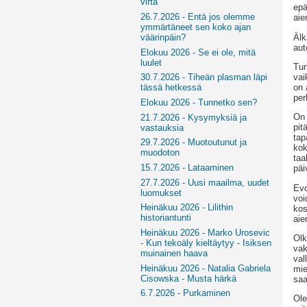
virta
epä
26.7.2026 - Entä jos olemme
aie
ymmärtäneet sen koko ajan
Älk
väärinpäin?
aut
Elokuu 2026 - Se ei ole, mitä
luulet
Tun
vai
30.7.2026 - Tiheän plasman läpi
on 
tässä hetkessä
per
Elokuu 2026 - Tunnetko sen?
On 
21.7.2026 - Kysymyksiä ja
pit
vastauksia
tap
29.7.2026 - Muotoutunut ja
kok
muodoton
taa
15.7.2026 - Lataaminen
päi
27.7.2026 - Uusi maailma, uudet
Evo
luomukset
voi
Heinäkuu 2026 - Lilithin
kos
historiantunti
aie
Heinäkuu 2026 - Marko Urosevic
Olk
- Kun tekoäly kieltäytyy - Isiksen
vak
muinainen haava
val
Heinäkuu 2026 - Natalia Gabriela
mie
Cisowska - Musta härkä
saa
6.7.2026 - Purkaminen
Ole