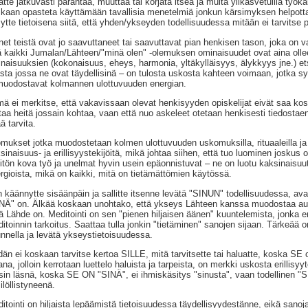
tätte jatkuvasti parantaa, muuttaa tai korjata itseä ja muita ylikasvetuilla työka
kaan opasteta käyttämään tavallisia menetelmiä jonkun kärsimyksen helpot
ytte tietoisena siitä, että yhden/ykseyden todellisuudessa mitään ei tarvitse p
et teistä ovat jo saavuttaneet tai saavuttavat pian henkisen tason, joka on
ä kaikki Jumalan/Lähteen/"minä olen" -olemuksen ominaisuudet ovat aina ollee
naisuuksien (kokonaisuus, eheys, harmonia, yltäkylläisyys, älykkyys jne.) et
asta jossa ne ovat täydellisinä – on tulosta uskosta kahteen voimaan, jotka sy
muodostavat kolmannen ulottuvuuden energian.
ä ei merkitse, että vakavissaan olevat henkisyyden opiskelijat eivät saa kos
taa heitä jossain kohtaa, vaan että nuo askeleet otetaan henkisesti tiedostaen ja
ä tarvita.
mukset jotka muodostetaan kolmen ulottuvuuden uskomuksilla, rituaaleilla ja k
sinaisuus- ja erillisyystekijöitä, mikä johtaa siihen, että tuo luominen joskus 
pitön kova työ ja unelmat hyvin usein epäonnistuvat – ne on luotu kaksinaisuut
rgioista, mikä on kaikki, mitä on tietämättömien käytössä.
 käännytte sisäänpäin ja sallitte itsenne levätä "SINUN" todellisuudessa, ava
NÄ" on. Älkää koskaan unohtako, että ykseys Lähteen kanssa muodostaa au
ä Lähde on. Meditointi on sen "pienen hiljaisen äänen" kuuntelemista, jonka en
itoinnin tarkoitus. Saattaa tulla jonkin "tietäminen" sanojen sijaan. Tärkeää 
nnella ja levätä ykseystietoisuudessa.
dän ei koskaan tarvitse kertoa SILLE, mitä tarvitsette tai haluatte, koska SE
ana, jolloin kerrotaan luettelo haluista ja tarpeista, on merkki uskosta erillisyy
sin läsnä, koska SE ON "SINÄ", ei ihmiskäsitys "sinusta", vaan todellinen "S
ilöllistyneenä.
itointi on hiljaista lepäämistä tietoisuudessa täydellisyydestänne, eikä sanoja 