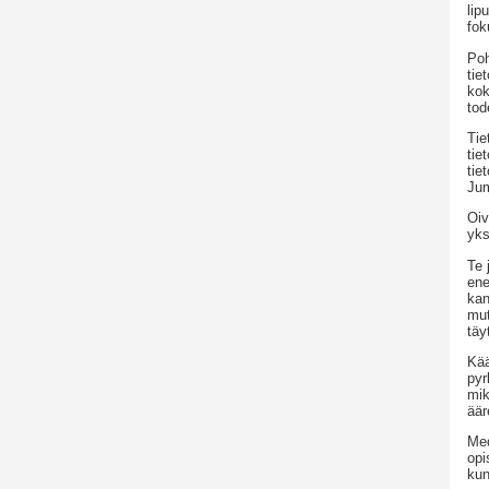
lip
fok
Poh
tie
kok
tod
Tie
tie
tie
Jum
Oiv
yks
Te 
ene
kan
mut
täy
Kää
pyr
mik
äär
Med
opi
kun