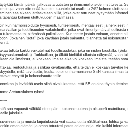
äytykää tämän päivän jatkuvasta uutisten ja ihmismielipiteiden ristitulesta. Se 
ormoituja, vaan ette enää katsele, kuuntele tai osallistu 24/7 kolmen ulottuv
eminen saa aikaan jättiaskeleen niillä, jotka ovat tottuneet pysymään informoi
ä tapahtuu kolmen ulottuvuuden maailmassa.
loin kun harmonisoidutte fyysisesti, tunteellisesti, mentaalisesti ja henkises
man/vallan ja todellisuuden vaikutelmille, jotka ovat ilmentymiä valheellisista u
ia tukemassa tai pitämässä paikoillaan. Kun teette jostain voiman, annatte sil
don. Jokainen "sota" joka käydään jotain sairautta, tilannetta tai uskomusta v
ennä.
akaa tulkita kaikki vaikutelmat todellisuudeksi, joka on niiden taustalla. (Sota
llisyysuskomuksilla). Tarkkailkaa, ja älkää kieltäkö ulkoista näkymää, vaan tul
kaan ole ilmaissut, ei koskaan ilmaise eikä voi koskaan ilmaista itseään sota
ttakaa, rentoutukaa ja sallikaa oivaltamalla, että teidän ei koskaan tarvits
kkyydelle, mitä tarvitsette, koska tietoinen harmonianne SEN kanssa ilmaistaa
stavat eheyttä ja kokonaisuutta teille.
nnelkaa ja levätkää usein siinä oivalluksessa, että SE on aina täysin tiet
mme Arcturuslainen ryhmä.
------
stiä saa vapaasti välittää eteenpäin - kokonaisuutena ja alkuperä mainittuna,
aalle jakelulle.
avoinneista ja muista kirjoituksista voit saada uutta näkökulmaa, lohtua ja va
tenkin oman elämäsi ja oman totuutesi paras asiantuntija. Vie kaikki informaat