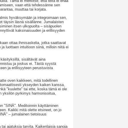
luilla. Tämä ei merkitse, että teitä ei enää
tamiseen, vaan että tehdessänne sen
arantaa, muuttaa tai korjata.
 valmis hyväksymään ja integroimaan sen,
t täysin läsnä sisällänne. Jumalaisten
siminen itsen ulkopuolta – sisäpuolen
nnyttivät kaksinaisuuden ja erillisyyden
kaan ottaa ihmisaskelia, jotka saattavat
 luottaen intuitioon siinä, milloin niitä ei
äsityksillä, sisältävät aina
onnistuu ja joskus ei. Tästä syystä
een ja erillisyyteen perustuvista
atte oven kaikkeen, mitä todellinen
tomaattisesti ykseyden kaiken kanssa,
kä "kuulette" tai ette, koska tämä ei ole
on yksilön pyrkimys harmonisoitua,
 on "SINÄ". Meditoinnin käyttäminen
teen. Kaikki mitä olette etsineet, on jo
INÄ" – jumalainen tietoisuus
tai ajatuksia tarvita. Kaikenlaisia sanoja