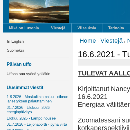
Mikä on Luxonia
Viestejä
Viisauksia
Tarinoita
Home
Viestejä
In English
Suomeksi
16.6.2021 - Tu
Päivän uffo
TULEVAT AALL
Uffona saa syödä yölläkin
Uusimmat viestit
Kirjoittanut Nancy
16.6.2021
1.8.2026 - Maskuliinin paluu - oikean
järjestyksen palauttaminen
Energiaa välittäe
31.7.2026 - Elokuun 2026
energiapäivitys
Elokuu 2026 - Lämpö nousee
Zoomatessani suu
31.7.2026 - Leijonaportti - pyhä virta
kotkaperspektiivii