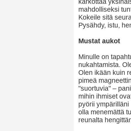
karkottaa yksinäi
mahdolliseksi tu
Kokeile sitä seura
Pysähdy, istu, hen
Mustat aukot
Minulle on tapah
nukahtamista. Ole
Olen ikään kuin r
pimeä magneettin
"suortuvia" – pan
mihin ihmiset ova
pyörii ympärilläni
olla menemättä tuo
reunalta hengittä