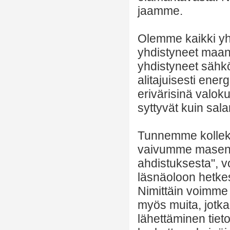
jaamme.
Olemme kaikki yh
yhdistyneet maan
yhdistyneet sähkö
alitajuisesti ene
erivärisinä valoku
syttyvät kuin sala
Tunnemme kollekt
vaivumme masenn
ahdistuksesta", v
läsnäoloon hetkess
Nimittäin voimme o
myös muita, jotka
lähettäminen tiet