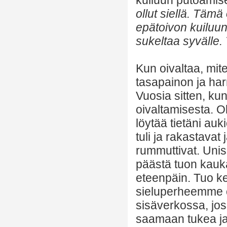
ollut siellä. Täm
epätoivon kuiluun.
sukeltaa syvälle.
Kun oivaltaa, mit
tasapainon ja har
Vuosia sitten, ku
oivaltamisesta. O
löytää tietäni auk
tuli ja rakastavat 
rummuttivat. Uniss
päästä tuon kauk
eteenpäin. Tuo k
sieluperheemme o
sisäverkossa, jo
saamaan tukea ja