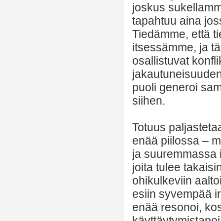
joskus sukellamme 
tapahtuu aina jos
Tiedämme, että t
itsessämme, ja t
osallistuvat konfl
jakautuneisuuden 
puoli generoi sama
siihen.
Totuus paljastetaa
enää piilossa – 
ja suuremmassa ih
joita tulee takais
ohikulkeviin aaltoi
esiin syvempää ir
enää resonoi, kos
käyttäytymistapo