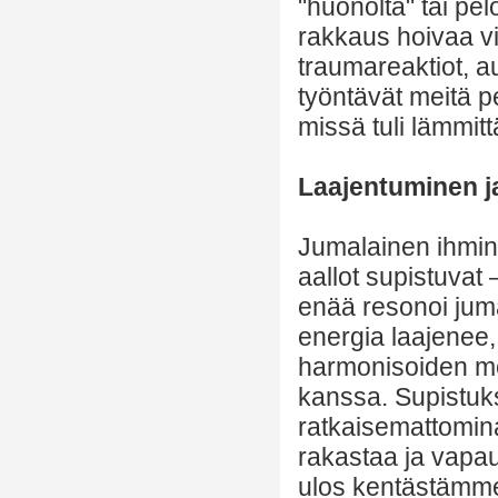
"huonolta" tai pe
rakkaus hoivaa v
traumareaktiot, a
työntävät meitä 
missä tuli lämmit
Laajentuminen j
Jumalainen ihmin
aallot supistuvat 
enää resonoi jum
energia laajenee,
harmonisoiden me
kanssa. Supistuks
ratkaisemattomin
rakastaa ja vapau
ulos kentästämme 