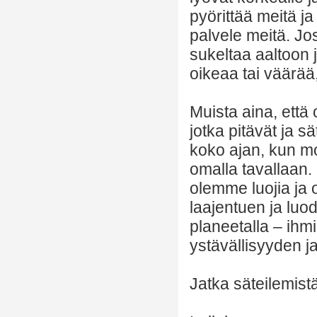
pyörittää meitä ja
palvele meitä. J
sukeltaa aaltoon 
oikeaa tai väärä
Muista aina, että
jotka pitävät ja 
koko ajan, kun m
omalla tavallaan. 
olemme luojia ja
laajentuen ja luo
planeetalla – ihm
ystävällisyyden j
Jatka säteilemistä,