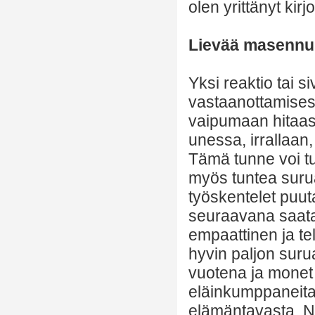
olen yrittänyt kir
Lievää masennu
Yksi reaktio tai 
vastaanottamisest
vaipumaan hitaas
unessa, irrallaan
Tämä tunne voi tu
myös tuntea surua
työskentelet puuta
seuraavana saatat
empaattinen ja te
hyvin paljon suru
vuotena ja monet
eläinkumppaneit
elämäntavasta. Nä