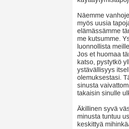
Näemme vanhojen
myös uusia tapoja
elämässämme tänä 
me kutsumme. Yst
luonnollista meil
Jos et huomaa täm
katso, pystytkö yl
ystävällisyys itsel
olemuksestasi. Täy
sinusta vaivattom
takaisin sinulle u
Äkillinen syvä vä
minusta tuntuu use
keskittyä mihinkää