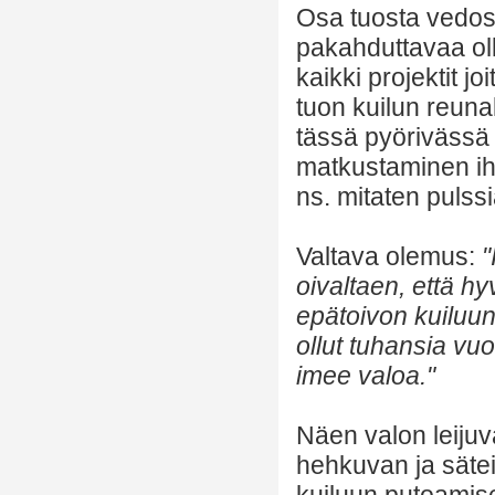
Osa tuosta vedost
pakahduttavaa olla
kaikki projektit j
tuon kuilun reun
tässä pyörivässä m
matkustaminen ih
ns. mitaten pulss
Valtava olemus:
"
oivaltaen, että hy
epätoivon kuiluun
ollut tuhansia vuo
imee valoa."
Näen valon leiju
hehkuvan ja säte
kuiluun putoamis