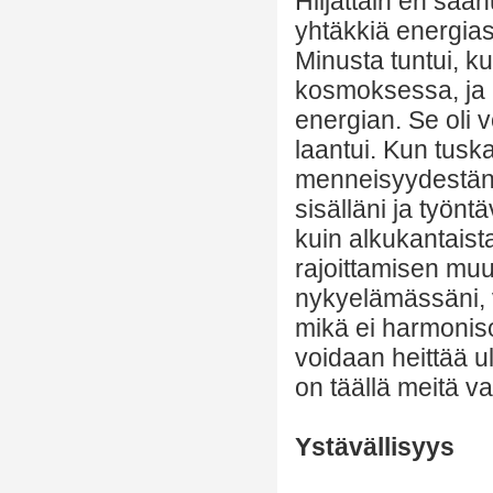
Hiljattain en saa
yhtäkkiä energias
Minusta tuntui, ku
kosmoksessa, ja 
energian. Se oli v
laantui. Kun tuska
menneisyydestäni
sisälläni ja työn
kuin alkukantaist
rajoittamisen muu
nykyelämässäni, 
mikä ei harmonis
voidaan heittää u
on täällä meitä va
Ystävällisyys