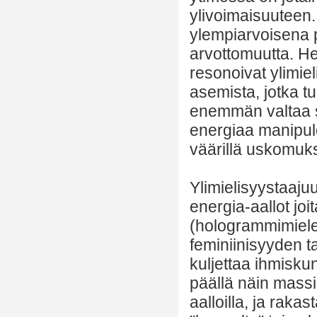
ylivoimaisuuteen.
ylempiarvoisena pi
arvottomuutta. He
resonoivat ylimiel
asemista, jotka tu
enemmän valtaa se
energiaa manipuloi
väärillä uskomuksi
Ylimielisyystaaju
energia-aallot joi
(hologrammimieles
feminiinisyyden t
kuljettaa ihmiskun
päällä näin massi
aalloilla, ja rakas