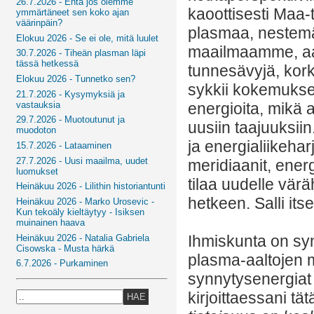
26.7.2026 - Entä jos olemme
kaoottisesti Maa-
ymmärtäneet sen koko ajan
väärinpäin?
plasmaa, nestemä
Elokuu 2026 - Se ei ole, mitä luulet
maailmaamme, aalt
30.7.2026 - Tiheän plasman läpi
tässä hetkessä
tunnesävyjä, kork
Elokuu 2026 - Tunnetko sen?
sykkii kokemukse
21.7.2026 - Kysymyksiä ja
vastauksia
energioita, mikä
29.7.2026 - Muotoutunut ja
uusiin taajuuksii
muodoton
ja energialiikeha
15.7.2026 - Lataaminen
27.7.2026 - Uusi maailma, uudet
meridiaanit, ener
luomukset
tilaa uudelle väräh
Heinäkuu 2026 - Lilithin historiantunti
hetkeen. Salli its
Heinäkuu 2026 - Marko Urosevic -
Kun tekoäly kieltäytyy - Isiksen
muinainen haava
Ihmiskunta on sy
Heinäkuu 2026 - Natalia Gabriela
Cisowska - Musta härkä
plasma-aaltojen m
6.7.2026 - Purkaminen
synnytysenergiat
kirjoittaessani tä
HAE