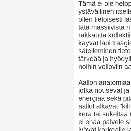
Tämä ei ole helpp
ystävällinen itse
ollen tietoisesti l
tätä massiivista 
rakkautta kollekt
käyvät läpi traag
säteileminen tiet
tärkeää ja hyödyll
noihin velloviin aa
Aallon anatomiaa
jotka nousevat ja 
energiaa sekä pit
aallot alkavat "ki
kera tai sukeltaa
ei enää palvele s
lyövät korkealle 