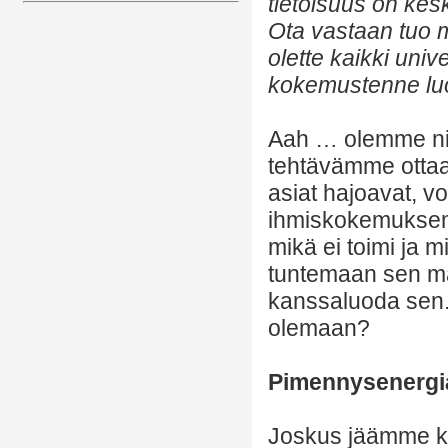
tietoisuus on kesk
Ota vastaan tuo man
olette kaikki uni
kokemustenne luo
Aah … olemme nii
tehtävämme otta
asiat hajoavat, 
ihmiskokemuksemm
mikä ei toimi ja 
tuntemaan sen m
kanssaluoda sen
olemaan?
Pimennysenergi
Joskus jäämme ki