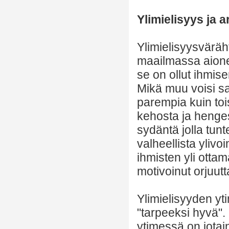
Ylimielisyys ja 
Ylimielisyysväräht
maailmassa aioneit
se on ollut ihmis
Mikä muu voisi s
parempia kuin toi
kehosta ja hengest
sydäntä jolla tunt
valheellista ylivo
ihmisten yli ott
motivoinut orjuutt
Ylimielisyyden yt
"tarpeeksi hyvä". 
ytimessä on jotai