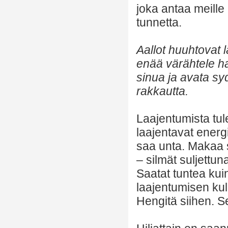
joka antaa meille
tunnetta.
Aallot huuhtovat l
enää värähtele h
sinua ja avata s
rakkautta.
Laajentumista tul
laajentavat energ
saa unta. Makaa s
– silmät suljettu
Saatat tuntea kui
laajentumisen kul
Hengitä siihen. S