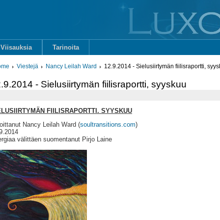
Viisauksia
Tarinoita
ome
Viestejä
Nancy Leilah Ward
12.9.2014 - Sielusiirtymän fiilisraportti, syy
.9.2014 - Sielusiirtymän fiilisraportti, syyskuu
ELUSIIRTYMÄN FIILISRAPORTTI. SYYSKUU
joittanut Nancy Leilah Ward (
soultransitions.com
)
9.2014
rgiaa välittäen suomentanut Pirjo Laine