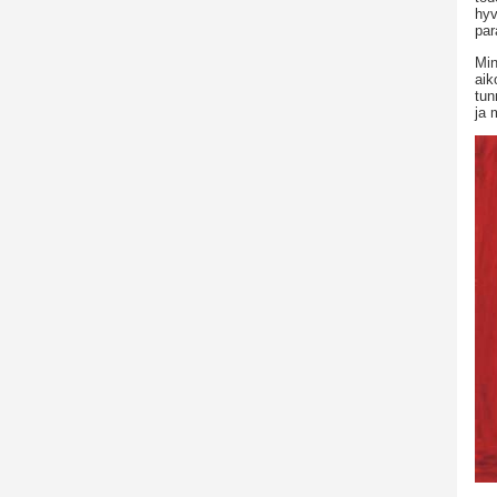
hyv
par
Min
aik
tun
ja 