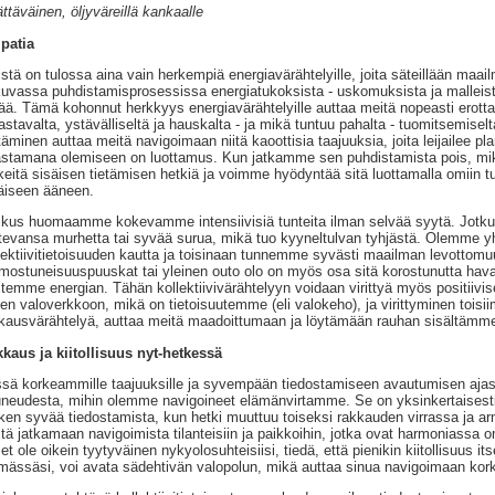
ttäväinen, öljyväreillä kankaalle
patia
stä on tulossa aina vain herkempiä energiavärähtelyille, joita säteillään ma
kuvassa puhdistamisprosessissa energiatukoksista - uskomuksista ja malleista
ää. Tämä kohonnut herkkyys energiavärähtelyille auttaa meitä nopeasti erott
astavalta, ystävälliseltä ja hauskalta - ja mikä tuntuu pahalta - tuomitsemiselta
täminen auttaa meitä navigoimaan niitä kaoottisia taajuuksia, joita leijailee 
stamana olemiseen on luottamus. Kun jatkamme sen puhdistamista pois, mi
keitä sisäisen tietämisen hetkiä ja voimme hyödyntää sitä luottamalla omii
äiseen ääneen.
kus huomaamme kokevamme intensiivisiä tunteita ilman selvää syytä. Jotkut
tevansa murhetta tai syvää surua, mikä tuo kyyneltulvan tyhjästä. Olemme y
lektiivitietoisuuden kautta ja toisinaan tunnemme syvästi maailman levottomuu
mostuneisuuspuuskat tai yleinen outo olo on myös osa sitä korostunutta hav
stemme energian. Tähän kollektiivivärähtelyyn voidaan virittyä myös positiivi
hen valoverkkoon, mikä on tietoisuutemme (eli valokeho), ja virittyminen to
kausvärähtelyä, auttaa meitä maadoittumaan ja löytämään rauhan sisältämm
kaus ja kiitollisuus nyt-hetkessä
sä korkeammille taajuuksille ja syvempään tiedostamiseen avautumisen ajas
neudesta, mihin olemme navigoineet elämänvirtamme. Se on yksinkertaisesti sy
ken syvää tiedostamista, kun hetki muuttuu toiseksi rakkauden virrassa ja ar
tä jatkamaan navigoimista tilanteisiin ja paikkoihin, jotka ovat harmoniass
 et ole oikein tyytyväinen nykyolosuhteisiisi, tiedä, että pienikin kiitollisuus it
mässäsi, voi avata sädehtivän valopolun, mikä auttaa sinua navigoimaan ko