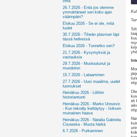
virta
26.7.2026 - Entä jos olemme
Kul
ymmärtäneet sen koko ajan
väärinpäin?
Ter
Elokuu 2026 - Se ei ole, mitä
luulet
Sii
taa
30.7.2026 - Tiheän plasman läpi
kuu
tässä hetkessä
myö
Elokuu 2026 - Tunnetko sen?
kir
yhd
21.7.2026 - Kysymyksiä ja
vastauksia
Int
29.7.2026 - Muotoutunut ja
muodoton
Mon
jär
15.7.2026 - Lataaminen
tun
27.7.2026 - Uusi maailma, uudet
irt
luomukset
Ole
Heinäkuu 2026 - Lilithin
kuv
historiantunti
eli
Heinäkuu 2026 - Marko Urosevic
aik
- Kun tekoäly kieltäytyy - Isiksen
irt
muinainen haava
Näm
Heinäkuu 2026 - Natalia Gabriela
kui
Cisowska - Musta härkä
uni
6.7.2026 - Purkaminen
kok
tuo