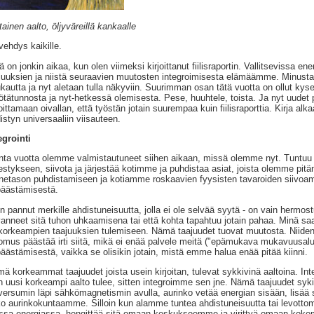
tainen aalto, öljyväreillä kankaalle
vehdys kaikille.
tä on jonkin aikaa, kun olen viimeksi kirjoittanut fiilisraportin. Vallitsevissa 
juuksien ja niistä seuraavien muutosten integroimisesta elämäämme. Minusta 
kautta ja nyt aletaan tulla näkyviin. Suurimman osan tätä vuotta on ollut kys
tätunnosta ja nyt-hetkessä olemisesta. Pese, huuhtele, toista. Ja nyt uudet pr
joittamaan oivallan, että työstän jotain suurempaa kuin fiilisraporttia. Kirja al
istyn universaaliin viisauteen.
egrointi
ta vuotta olemme valmistautuneet siihen aikaan, missä olemme nyt. Tuntuu ol
jestykseen, siivota ja järjestää kotimme ja puhdistaa asiat, joista olemme pitän
netason puhdistamiseen ja kotiamme roskaavien fyysisten tavaroiden siivo
ipäästämisestä.
n pannut merkille ahdistuneisuutta, jolla ei ole selvää syytä - on vain hermos
anneet sitä tuhon uhkaamisena tai että kohta tapahtuu jotain pahaa. Minä saan 
 korkeampien taajuuksien tulemiseen. Nämä taajuudet tuovat muutosta. Niiden
omus päästää irti siitä, mikä ei enää palvele meitä ("epämukava mukavuusal
ipäästämisestä, vaikka se olisikin jotain, mistä emme halua enää pitää kiinni.
ä korkeammat taajuudet joista usein kirjoitan, tulevat sykkivinä aaltoina. In
n uusi korkeampi aalto tulee, sitten integroimme sen jne. Nämä taajuudet syk
versumin läpi sähkömagnetismin avulla, aurinko vetää energian sisään, lisää s
o aurinkokuntaamme. Silloin kun alamme tuntea ahdistuneisuutta tai levottom
ssa energiassa, hengittää sitä omaan keskukseemme ja virittyä omaan ko