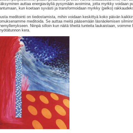
äksyminen auttaa energiaväyliä pysymään avoimina, jotta myrkky voidaan pu
antumaan, kun koetaan syvästi ja transformoidaan myrkky (pelko) rakkaudeks
usta meditointi on tiedostamista, mihin voidaan keskittyä koko päivän kaikk
omuksenamme meditoida. Se auttaa meitä pääsemään läsnäolemisen silminnäki
nemyllerrykseen. Niinpä silloin kun näitä tiheitä tunteita laukaistaan, voimme 
myötätunnon kera.