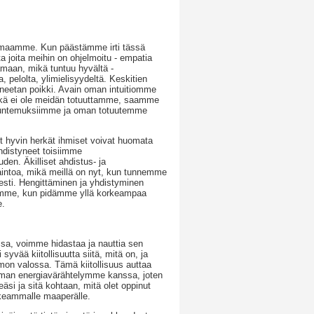
ailmaamme. Kun päästämme irti tässä
 joita meihin on ohjelmoitu - empatia
amaan, mikä tuntuu hyvältä -
, pelolta, ylimielisyydeltä. Keskitien
planeetan poikki. Avain oman intuitiomme
kä ei ole meidän totuuttamme, saamme
n tuntemuksiimme ja oman totuutemme
 hyvin herkät ihmiset voivat huomata
hdistyneet toisiimme
den. Äkilliset ahdistus- ja
aintoa, mikä meillä on nyt, kun tunnemme
sesti. Hengittäminen ja yhdistyminen
isiimme, kun pidämme yllä korkeampaa
e.
sa, voimme hidastaa ja nauttia sen
vää kiitollisuutta siitä, mitä on, ja
mon valossa. Tämä kiitollisuus auttaa
a oman energiavärähtelymme kanssa, joten
seäsi ja sitä kohtaan, mitä olet oppinut
rkeammalle maaperälle.