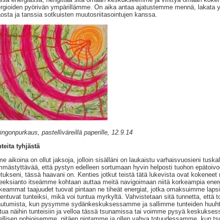
rgioiden pyörivän ympärillämme. On aika antaa ajatustemme mennä, lakata yri
osta ja tanssia sotkuisten muutosriitasointujen kanssa.
ingonpurkaus, pastelliväreillä paperille, 12.9.14
teita tyhjästä
me aikoina on ollut jaksoja, jolloin sisälläni on laukaistu varhaisvuosieni tuskal
mästyttävää, että pystyn edelleen sortumaan hyvin helposti tuohon epätoivo
tukseni, tässä haavani on. Kenties jotkut teistä tätä lukevista ovat kokeneet 
eeksianto itseämme kohtaan auttaa meitä navigoimaan niitä korkeampia energ
keammat taajuudet tuovat pintaan ne tiheät energiat, jotka omaksuimme lapsi
jentuvat tunteiksi, mikä voi tuntua myrkyltä. Vahvistetaan sitä tunnetta, ett
utumista, kun pysymme sydänkeskuksessamme ja sallimme tunteiden huuht
ttua näihin tunteisiin ja velloa tässä tsunamissa tai voimme pysyä keskuks
ellisen pohjoisemme, pitäen pintamme ja ollen vahva totuudessamme, kun ts