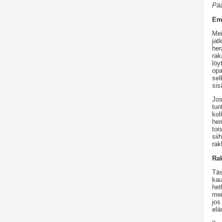
Pää
Em
Mei
jat
her
rak
löy
opa
sel
sis
Jos
tun
kol
her
toi
sii
rak
Rak
Täs
kau
het
mei
jos
elä