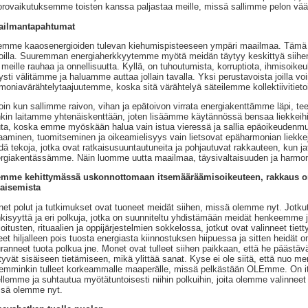
rovaikutuksemme toisten kanssa paljastaa meille, missä sallimme pelon väär
ailmantapahtumat
mme kaaosenergioiden tulevan kiehumispisteeseen ympäri maailmaa. Tämä 
oilla. Suuremman energiaherkkyytemme myötä meidän täytyy keskittyä siihen,
 meille rauhaa ja onnellisuutta. Kyllä, on tuhoutumista, korruptiota, ihmisoikeuk
tysti välitämme ja haluamme auttaa jollain tavalla. Yksi perustavoista joilla v
moniavärähtelytaajuutemme, koska sitä värähtelyä säteilemme kollektiivitieto
loin kun sallimme raivon, vihan ja epätoivon virrata energiakenttämme läpi, t
kin laitamme yhtenäiskenttään, joten lisäämme käytännössä bensaa liekkeihi
uta, koska emme myöskään halua vain istua vieressä ja sallia epäoikeudenm
aaminen, tuomitseminen ja oikeamielisyys vain lietsovat epäharmonian liekk
dä tekoja, jotka ovat ratkaisusuuntautuneita ja pohjautuvat rakkauteen, kun 
rgiakentässämme. Näin luomme uutta maailmaa, täysivaltaisuuden ja harmo
emme kehittymässä uskonnottomaan itsemääräämisoikeuteen, rakkaus on
aisemista
et polut ja tutkimukset ovat tuoneet meidät siihen, missä olemme nyt. Jotku
kisyyttä ja eri polkuja, jotka on suunniteltu yhdistämään meidät henkeemme j
joitusten, rituaalien ja oppijärjestelmien sokkelossa, jotkut ovat valinneet tiett
leet hiljalleen pois tuosta energiasta kiinnostuksen hiipuessa ja sitten heidät on
ranneet tuota polkua jne. Monet ovat tulleet siihen paikkaan, että he päästävät
tyvät sisäiseen tietämiseen, mikä ylittää sanat. Kyse ei ole siitä, että nuo me
emminkin tulleet korkeammalle maaperälle, missä pelkästään OLEmme. On it
ellemme ja suhtautua myötätuntoisesti niihin polkuihin, joita olemme valinneet 
sä olemme nyt.