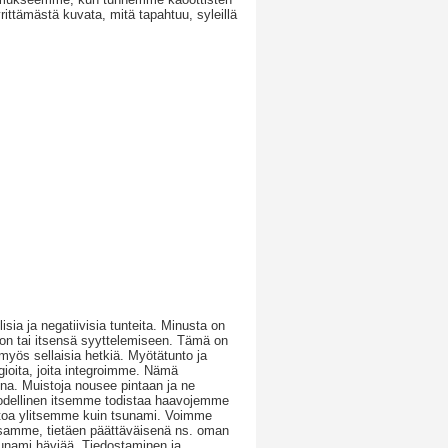
ttämästä kuvata, mitä tapahtuu, syleillä
lisia ja negatiivisia tunteita. Minusta on
on tai itsensä syyttelemiseen. Tämä on
myös sellaisia hetkiä. Myötätunto ja
ioita, joita integroimme. Nämä
na. Muistoja nousee pintaan ja ne
ä todellinen itsemme todistaa haavojemme
oa ylitsemme kuin tsunami. Voimme
essamme, tietäen päättäväisenä ns. oman
unami häviää. Tiedostaminen ja