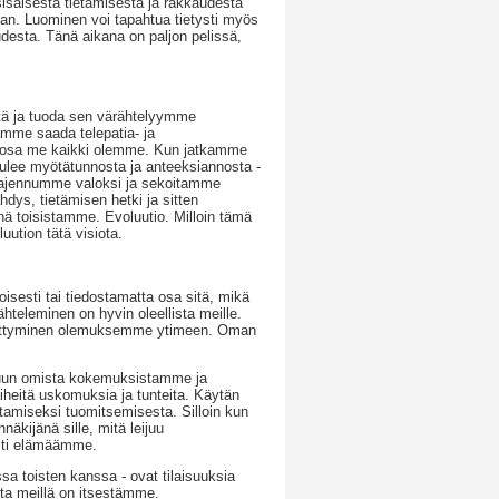
sisäisestä tietämisestä ja rakkaudesta
jan. Luominen voi tapahtua tietysti myös
desta. Tänä aikana on paljon pelissä,
tätä ja tuoda sen värähtelyymme
mme saada telepatia- ja
ä osa me kaikki olemme. Kun jatkamme
ulee myötätunnosta ja anteeksiannosta -
aajennumme valoksi ja sekoitamme
ys, tietämisen hetki ja sitten
 toisistamme. Evoluutio. Milloin tämä
uution tätä visiota.
isesti tai tiedostamatta osa sitä, mikä
teleminen on hyvin oleellista meille.
kittyminen olemuksemme ytimeen. Oman
tuun omista kokemuksistamme ja
iheitä uskomuksia ja tunteita. Käytän
miseksi tuomitsemisesta. Silloin kun
kijänä sille, mitä leijuu
sti elämäämme.
toisten kanssa - ovat tilaisuuksia
ita meillä on itsestämme.