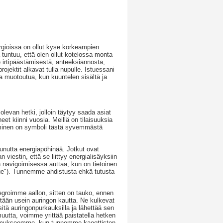
energioissa on ollut kyse korkeampien
tuntuu, että olen ollut kotelossa monta
e irtipäästämisestä, anteeksiannosta,
ojektit alkavat tulla nupulle. Istuessani
kaa muotoutua, kun kuuntelen sisältä ja
evan hetki, jolloin täytyy saada asiat
eet kiinni vuosia. Meillä on tilaisuuksia
aminen on symboli tästä syvemmästä
tunutta energiapöhinää. Jotkut ovat
viestin, että se liittyy energialisäyksiin
 navigoimisessa auttaa, kun on tietoinen
ue"). Tunnemme ahdistusta ehkä tutusta
tegroimme aallon, sitten on tauko, ennen
itään usein auringon kautta. Ne kulkevat
itä auringonpurkauksilla ja lähettää sen
uutta, voimme yrittää paistatella hetken
kemukseemme, kun tunnemme kaoottisten