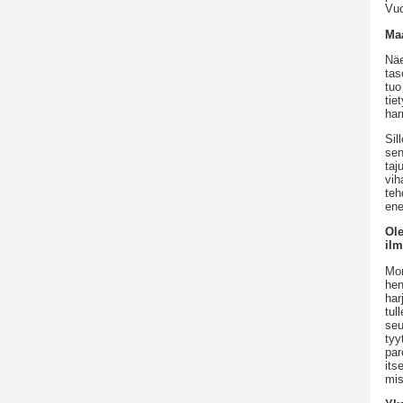
Vuo
Ma
Näe
tas
tuo
tie
har
Sil
sen
taj
vih
teh
ene
Ol
ilm
Mon
hen
har
tul
seu
tyy
par
its
mis