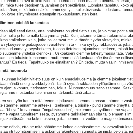
iskunnan tehtävä kollektiivitietoisuutena on luoda maailma tiedostamisesta, 
in, mikä tulee tietoisen tajuamisen perspektiivistä. Luomista tapahtuu koko a
osta käsin, mikä todennäköisimmin syntyisi kollektiivisesta tiedostamattomuu
 on kyse siirtymisestä eteenpäin rakkausluomusten kera.
täminen edeltää kokemista
daan älyllisesti tietää, että ihmiskunta on yksi tietoisuus, ja voimme pohtia 
itoimalla ja tuntemalla tätä ymmärrystä. Kun jatkamme tämän tekemistä, ala
kronismikokemuksia, jotka paljastavat meille tämän syvän ykseyden, mink
än ykseysenergiataajuuden värähtelemistä - mikä syntyy rakkaudesta, joka t
mistaudumme ykseyshetkeen, tuohon tietoisen tajuamisen hetkeen, missä l
toisuutemme yhdeksi olennoksi. Uskoakseni olemme lähestymässä tätä. Välähd
aaminen takaisin kehoomme, muttemme enää koskaan näe itseämme erillisenä
ahtuu? En tiedä. Tapahtuuko se elinaikanani? En tiedä, mutta vaalin ihmisevol
nnitä huomiota
iskunnan kollektiivitietoisuus on kuin energiakudelma ja olemme jokainen tieto
daan nähdä energiaverkkotyönä. Tästä syystä rakkauden ylläpitäminen ja väräh
o ajan: aikomus, tiedostaminen, fokus. Nuhteettomuus sanoissamme. Kes
rgiamme mestariksi tuleminen on tärkeintä tänä aikana.
ken sen työn kautta mitä teemme jatkuvasti itsemme kanssa - otamme vas
teistamme, annamme anteeksi itsellemme ja toisille - puhdistamme tiheyttä, t
aa "tiheys" korvaamaan "negatiivisuuden", mielemme ja sydämemme vapautta
mme vapaa tuomitsemisesta, pystymme tarkkailemaan sitä tai olemaan silminnä
rgiakentässämme kokemuksina, joita luomme tai vedämme magneettimaise
mme nähdä, että se mitä päätämme kokea elämässämme - vuorovaikutuksessa 
stää irti tuomitsemisen ja uskomusrakenteiden sumusta tai niistä peloista, jo