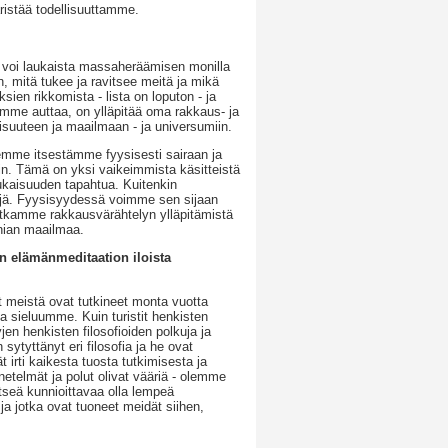
istää todellisuuttamme.
voi laukaista massaheräämisen monilla
 mitä tukee ja ravitsee meitä ja mikä
sien rikkomista - lista on loputon - ja
oimme auttaa, on ylläpitää oma rakkaus- ja
isuuteen ja maailmaan - ja universumiin.
eemme itsestämme fyysisesti sairaan ja
n. Tämä on yksi vaikeimmista käsitteistä
ukaisuuden tapahtua. Kuitenkin
ejä. Fyysisyydessä voimme sen sijaan
jatkamme rakkausvärähtelyn ylläpitämistä
nian maailmaa.
 elämänmeditaation iloista
t meistä ovat tutkineet monta vuotta
a sieluumme. Kuin turistit henkisten
yjen henkisten filosofioiden polkuja ja
 sytyttänyt eri filosofia ja he ovat
 irti kaikesta tuosta tutkimisesta ja
netelmät ja polut olivat vääriä - olemme
seä kunnioittavaa olla lempeä
ja jotka ovat tuoneet meidät siihen,