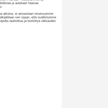
hdistaa ja autetaan haavaa
i.
ina aikoina, ei ainoastaan istuessamme
jätilaan sen sijaan, että osallistumme
lopulta rauhoittua ja keskittyä rakkauden