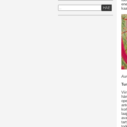
ene
HAE
kaa
Aur
Tun
Vii
häm
ope
ant
kor
laa
ava
tar
tod