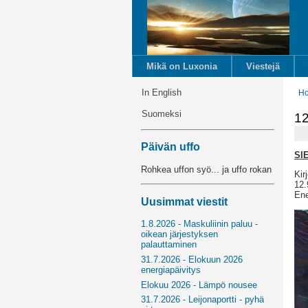
Mikä on Luxonia
Viestejä
In English
H
Suomeksi
12
Päivän uffo
SI
Rohkea uffon syö... ja uffo rokan
Kir
12.
Ene
Uusimmat viestit
1.8.2026 - Maskuliinin paluu -
oikean järjestyksen
palauttaminen
31.7.2026 - Elokuun 2026
energiapäivitys
Elokuu 2026 - Lämpö nousee
31.7.2026 - Leijonaportti - pyhä