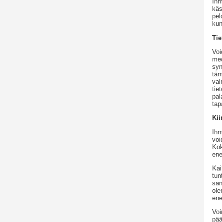
Ihm
käs
pel
kun
Tie
Voi
med
syn
täm
val
tie
pal
tap
Kii
Ihm
voi
Kok
ene
Kai
tun
san
ole
ene
Voi
pää