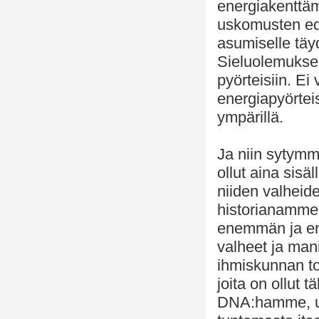
energiakenttäm
uskomusten ed
asumiselle tä
Sieluolemukse
pyörteisiin. E
energiapyörtei
ympärillä.
Ja niin sytym
ollut aina sis
niiden valheide
historianamme
enemmän ja ene
valheet ja mani
ihmiskunnan to
joita on ollut 
DNA:hamme, us