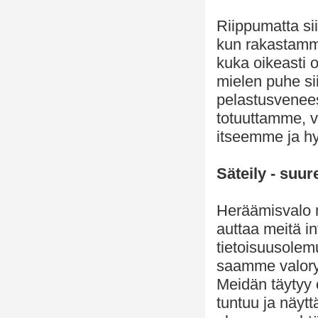
Riippumatta si
kun rakastamm
kuka oikeasti 
mielen puhe sii
pelastusvenees
totuuttamme, 
itseemme ja h
Säteily - suu
Heräämisvalo m
auttaa meitä i
tietoisuusolem
saamme valoryö
Meidän täytyy o
tuntuu ja näyt