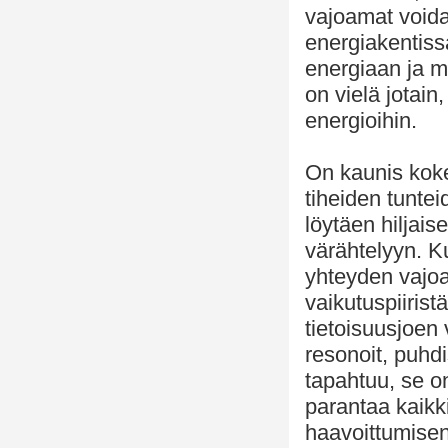
vajoamat voida
energiakentis
energiaan ja 
on vielä jotai
energioihin.
On kaunis koke
tiheiden tunte
löytäen hiljai
värähtelyyn. K
yhteyden vajoa
vaikutuspiirist
tietoisuusjoen
resonoit, puhd
tapahtuu, se o
parantaa kaikk
haavoittumisen 