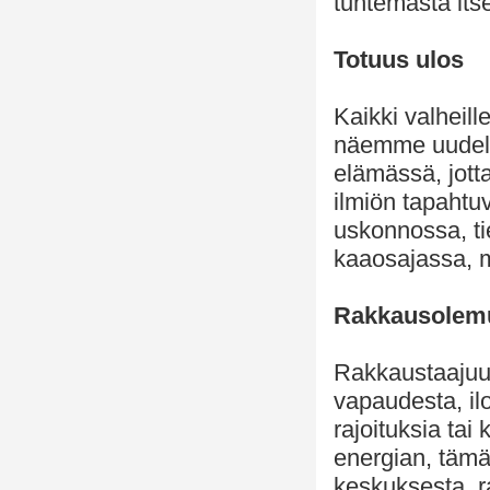
tuntemasta it
Totuus ulos
Kaikki valheil
näemme uudell
elämässä, jott
ilmiön tapahtuv
uskonnossa, ti
kaaosajassa, m
Rakkausolem
Rakkaustaajuu
vapaudesta, il
rajoituksia tai
energian, tämä
keskuksesta, r