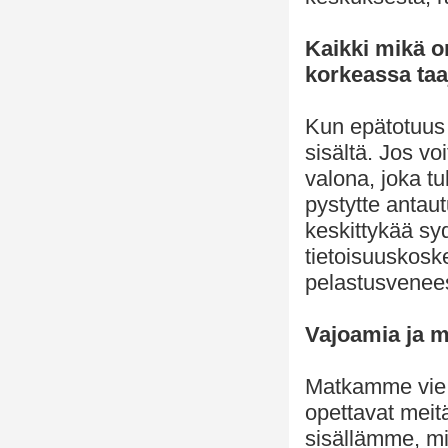
Kaikki mikä o
korkeassa ta
Kun epätotuus 
sisältä. Jos v
valona, joka t
pystytte antau
keskittykää sy
tietoisuuskosk
pelastusvenee
Vajoamia ja m
Matkamme vie m
opettavat meit
sisällämme, m