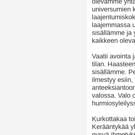
olevamme yhtä
universumien k
laajentumiskok
laajemmassa ul
sisällämme ja
kaikkeen olevaa
Vaatii avointa
tilan. Haastee
sisällämme. P
ilmestyy esiin,
anteeksiantoon
valossa. Valo 
hurmiosyleilys
Kurkottakaa to
Kerääntykää yh
pysyä ihmetyk