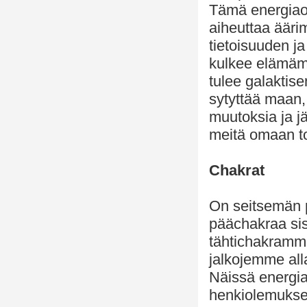
Tämä energiao
aiheuttaa äär
tietoisuuden j
kulkee elämämm
tulee galaktise
sytyttää maan,
muutoksia ja j
meitä omaan t
Chakrat
On seitsemän p
päächakraa si
tähtichakramm
jalkojemme all
Näissä energi
henkiolemukse