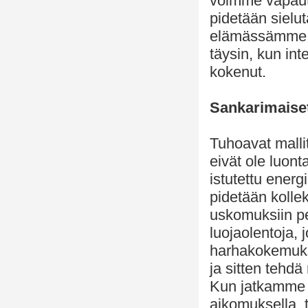
voimme vapautua
pidetään sielut
elämässämme. 
täysin, kun in
kokenut.
Sankarimaiset
Tuhoavat malli
eivät ole luon
istutettu ener
pidetään kollek
uskomuksiin pe
luojaolentoja, 
harhakokemuks
ja sitten tehd
Kun jatkamme n
aikomuksella, t