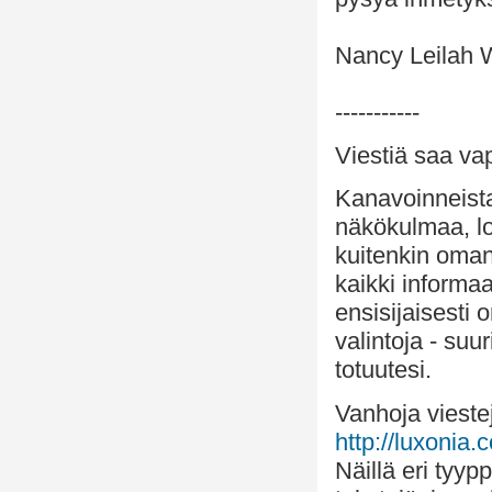
Nancy Leilah 
-----------
Viestiä saa vap
Kanavoinneista 
näkökulmaa, lo
kuitenkin oman
kaikki informaa
ensisijaisesti
valintoja - suu
totuutesi.
Vanhoja viestej
http://luxonia.c
Näillä eri tyypp