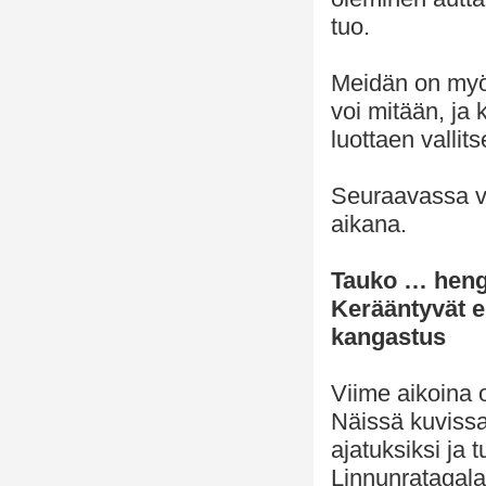
tuo.
Meidän on myös
voi mitään, ja
luottaen vallits
Seuraavassa vi
aikana.
Tauko … heng
Kerääntyvät e
kangastus
Viime aikoina 
Näissä kuvissa
ajatuksiksi ja 
Linnunratagalak