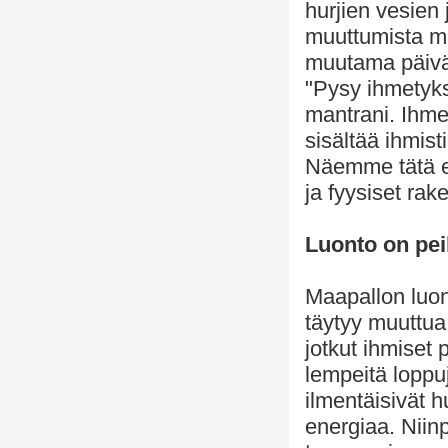
hurjien vesien 
muuttumista ma
muutama päivä 
"Pysy ihmetyks
mantrani. Ihme
sisältää ihmis
Näemme tätä e
ja fyysiset ra
Luonto on pe
Maapallon luon
täytyy muuttua
jotkut ihmiset
lempeitä loppu
ilmentäisivät 
energiaa. Niin