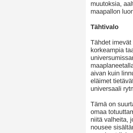
muutoksia, aal
maapallon luo
Tähtivalo
Tähdet imevät 
korkeampia taa
universumissa
maaplaneetalla
aivan kuin linn
eläimet tietävät
universaali ry
Tämä on suurta
omaa totuuttam
niitä valheita, 
nousee sisältä