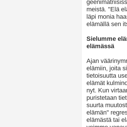
geenimatriisi
meistä. "Elä e
läpi monia haa
elämällä sen it
Sielumme elä
elämässä
Ajan väärinym
elämiin, joita 
tietoisuutta u
elämät kulmin
nyt. Kun virt
puristetaan ti
suurta muutost
elämän" regres
elämästä tai e