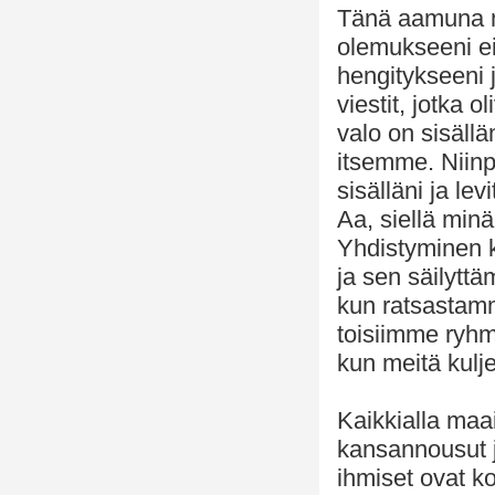
Tänä aamuna me
olemukseeni ei
hengitykseeni j
viestit, jotka 
valo on sisäl
itsemme. Niinp
sisälläni ja le
Aa, siellä minä
Yhdistyminen 
ja sen säilytt
kun ratsastamm
toisiimme ryh
kun meitä kulje
Kaikkialla maa
kansannousut j
ihmiset ovat k