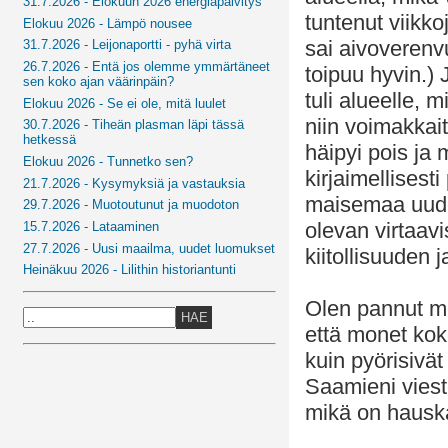
31.7.2026 - Elokuun 2026 energiapäivitys
tuntenut viikko
Elokuu 2026 - Lämpö nousee
sai aivoverenv
31.7.2026 - Leijonaportti - pyhä virta
26.7.2026 - Entä jos olemme ymmärtäneet
toipuu hyvin.)
sen koko ajan väärinpäin?
tuli alueelle, m
Elokuu 2026 - Se ei ole, mitä luulet
niin voimakkait
30.7.2026 - Tiheän plasman läpi tässä
hetkessä
häipyi pois ja 
Elokuu 2026 - Tunnetko sen?
kirjaimellisest
21.7.2026 - Kysymyksiä ja vastauksia
maisemaa uudes
29.7.2026 - Muotoutunut ja muodoton
olevan virtaav
15.7.2026 - Lataaminen
27.7.2026 - Uusi maailma, uudet luomukset
kiitollisuuden 
Heinäkuu 2026 - Lilithin historiantunti
Olen pannut mer
HAE
että monet kok
kuin pyörisiv
Saamieni viesti
mikä on hauska