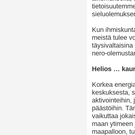
tietoisuutemm
sieluolemuks
Kun ihmiskunta
meistä tulee 
täysivaltaisina
nero-olemusta
Helios … kau
Korkea energia
keskuksesta, s
aktivointeihin,
päästöihin. Tä
vaikuttaa joka
maan ytimeen 
maapalloon, tu