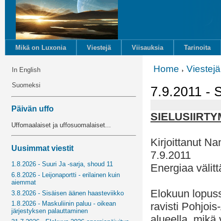
Mikä on Luxonia
Viestejä
Viisauksia
Tarinoita
Home
Viestejä
In English
Suomeksi
7.9.2011 - Si
Päivän uffo
SIELUSIIRTY
Uffomaalaiset ja uffosuomalaiset...
Kirjoittanut Na
Uusimmat viestit
7.9.2011
1.8.2026 - Suuri Ja -sarja, shoud 11
Energiaa välit
6.8.2026 - Leijonaportti - erilainen kuin
aiemmat
Elokuun lopussa
3.8.2026 - Sisäisen äänen haasteviikko
1.8.2026 - Maskuliinin paluu - oikean
ravisti Pohjois
järjestyksen palauttaminen
alueella, mikä 