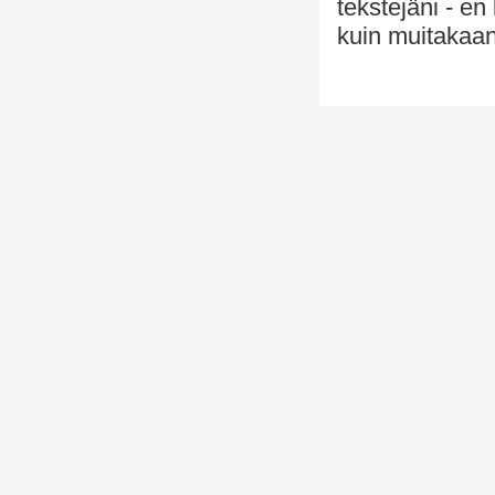
tekstejäni - e
kuin muitakaan