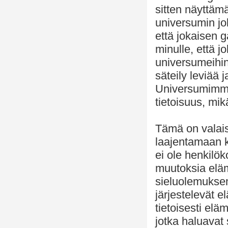
sitten näyttäm
universumin jo
että jokaisen 
minulle, että j
universumeihin
säteily leviää 
Universumimme 
tietoisuus, mik
Tämä on valai
laajentamaan 
ei ole henkilö
muutoksia elä
sieluolemukse
järjestelevät 
tietoisesti elä
jotka haluavat 