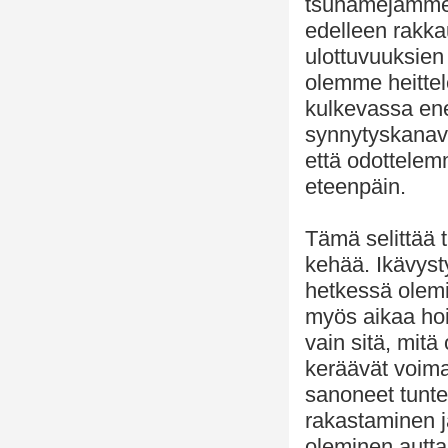
tsunamejamme
edelleen rakka
ulottuvuuksie
olemme heittel
kulkevassa ene
synnytyskanava
että odottele
eteenpäin.
Tämä selittää t
kehää. Ikävysty
hetkessä olemis
myös aikaa ho
vain sitä, mit
keräävät voima
sanoneet tunte
rakastaminen j
oleminen autta