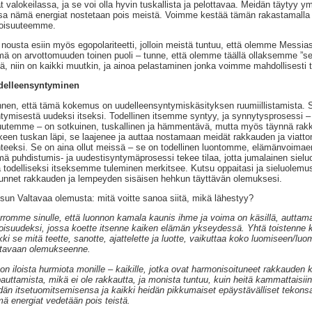
t valokeilassa, ja se voi olla hyvin tuskallista ja pelottavaa. Meidän täytyy 
sa nämä energiat nostetaan pois meistä. Voimme kestää tämän rakastamalla i
toisuuteemme.
 nousta esiin myös egopolariteetti, jolloin meistä tuntuu, että olemme Messi
ä on arvottomuuden toinen puoli – tunne, että olemme täällä ollaksemme ”s
ä, niin on kaikki muutkin, ja ainoa pelastaminen jonka voimme mahdollisesti
delleensyntyminen
nen, että tämä kokemus on uudelleensyntymiskäsityksen ruumiillistamista.
tymisestä uudeksi itseksi. Todellinen itsemme syntyy, ja synnytysprosessi – 
uutemme – on sotkuinen, tuskallinen ja hämmentävä, mutta myös täynnä ra
keen tuskan läpi, se laajenee ja auttaa nostamaan meidät rakkauden ja viat
teeksi. Se on aina ollut meissä – se on todellinen luontomme, elämänvoi
ä puhdistumis- ja uudestisyntymäprosessi tekee tilaa, jotta jumalainen sie
ä todelliseksi itseksemme tuleminen merkitsee. Kutsu oppaitasi ja sieluolem
tunnet rakkauden ja lempeyden sisäisen hehkun täyttävän olemuksesi.
sun Valtavaa olemusta: mitä voitte sanoa siitä, mikä lähestyy?
rromme sinulle, että luonnon kamala kaunis ihme ja voima on käsillä, autt
toisuudeksi, jossa koette itsenne kaiken elämän ykseydessä. Yhtä toistenne ka
kki se mitä teette, sanotte, ajattelette ja luotte, vaikuttaa koko luomiseen/l
tavaan olemukseenne.
on iloista hurmiota monille – kaikille, jotka ovat harmonisoituneet rakkauden
auttamista, mikä ei ole rakkautta, ja monista tuntuu, kuin heitä kammattaisiin si
dän itsetuomitsemisensa ja kaikki heidän pikkumaiset epäystävälliset tekonsa
ä energiat vedetään pois teistä.