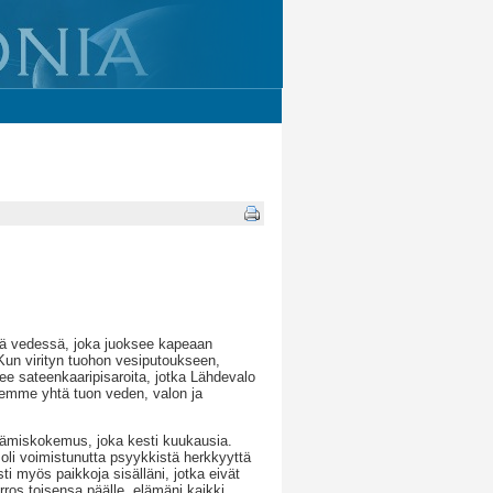
sä vedessä, joka juoksee kapeaan
un virityn tuohon vesiputoukseen,
ee sateenkaaripisaroita, jotka Lähdevalo
lemme yhtä tuon veden, valon ja
eräämiskokemus, joka kesti kuukausia.
a oli voimistunutta psyykkistä herkkyyttä
i myös paikkoja sisälläni, jotka eivät
erros toisensa päälle, elämäni kaikki