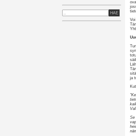
ova
jos
tie
HAE
Voi
Täm
Yht
Uu
Tun
syn
tot
säi
Läh
Täm
sit
ja 
Kut
”Ke
tie
kai
Val
Se 
vap
hei
näm