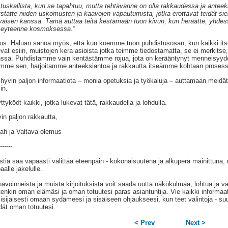
tuskallista, kun se tapahtuu, mutta tehtävänne on olla rakkaudessa ja antee
istatte niiden uskomusten ja kaavojen vapautumista, jotka erottavat teidät s
vaisen kanssa. Tämä auttaa teitä kestämään tuon kivun, kun heräätte, yhde
seyteenne kosmoksessa.”
tos. Haluan sanoa myös, että kun koemme tuon puhdistusosan, kun kaikki it
evat esiin, muistojen kera asioista jotka teimme tiedostamatta, se ei merkit
ssa. Puhdistamme vain kentästämme rojua, jota on kerääntynyt menneisyydes
mme sen, harjoitamme anteeksiantoa ja rakkautta itseämme kohtaan prosess
hyvin paljon informaatiota – monia opetuksia ja työkaluja – auttamaan meidät t
in.
ttykööt kaikki, jotka lukevat tätä, rakkaudella ja lohdulla.
in paljon rakkautta,
lah ja Valtava olemus
------
stiä saa vapaasti välittää eteenpäin - kokonaisuutena ja alkuperä mainittuna,
aalle jakelulle.
avoinneista ja muista kirjoituksista voit saada uutta näkökulmaa, lohtua ja va
tenkin oman elämäsi ja oman totuutesi paras asiantuntija. Vie kaikki informaat
isijaisesti omaan sydämeesi ja sisäiseen ohjaukseesi, kun teet valintoja - suu
dät oman totuutesi.
< Prev
Next >