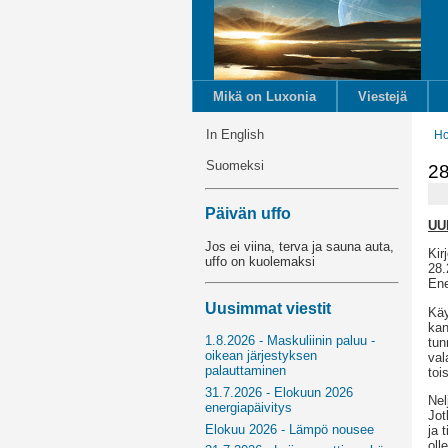
Mikä on Luxonia
Viestejä
In English
H
Suomeksi
28
Päivän uffo
UU
Jos ei viina, terva ja sauna auta,
Kir
uffo on kuolemaksi
28.
Ene
Uusimmat viestit
Käy
kan
1.8.2026 - Maskuliinin paluu -
tun
oikean järjestyksen
val
palauttaminen
toi
31.7.2026 - Elokuun 2026
Nel
energiapäivitys
Jot
Elokuu 2026 - Lämpö nousee
ja 
oll