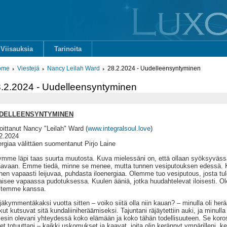
Viisauksia
Tarinoita
ome
Viestejä
Nancy Leilah Ward
28.2.2024 - Uudelleensyntyminen
.2.2024 - Uudelleensyntyminen
DELLEENSYNTYMINEN
joittanut Nancy "Leilah" Ward (
www.integralsoul.love
)
2.2024
rgiaa välittäen suomentanut Pirjo Laine
mme läpi taas suurta muutosta. Kuva mielessäni on, että ollaan syöksyväs
avaan. Emme tiedä, minne se menee, mutta tunnen vesiputouksen edessä. K
nen vapaasti leijuvaa, puhdasta iloenergiaa. Olemme tuo vesiputous, josta tul
aisee vapaassa pudotuksessa. Kuulen ääniä, jotka huudahtelevat iloisesti. O
stemme kanssa.
jäkymmentäkaksi vuotta sitten – voiko siitä olla niin kauan? – minulla oli h
kut kutsuvat sitä kundaliiniheräämiseksi. Tajuntani räjäytettiin auki, ja minull
tiesin olevani yhteydessä koko elämään ja koko tähän todellisuuteen. Se korost
eet totuuttani – kaikki uskomukset ja kaavat, joita olin kerännyt ympärilleni, k