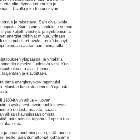
n, että olin täynnä katumusta ja
omasti, tavalla joka tuntui olevan
ttava ja rakastava. Sain oivalluksia
oli oppaita. Sain usein vilahduksia verhon
se myös kuljetti viestejä, ja synkronismia
iset energiat tökkivät minua, yrittäen
i esiin puhdistettavaksi, enkä tiennyt,
toja tulemaan auttamaan minua tällä
siputouksen yläpäässä, ja yhtäkkiä
e annettiin nimeksi Juokseva vesi. Kun
esiputouksesta alas, tunnen
 laajentaen ja elävöittäen.
ttä tämä energiasyöksy tapahtuisi
. Muistan kauhistuneeni sitä ajatusta,
assa.
i 1980-luvun alkua – luovan
 niin psyykkisesti avoin ruuhkaisessa
 viestejä uudesta maasta, saada
amaan aikaan kauhuissaan omista
iitä, mitä minulle tapahtui. Lopulta tuo
en akanoista.
ja parantanut niin paljon, että tunnen
ulee meille, parantumattomat kohtamme