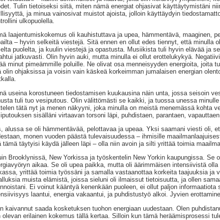
det. Tulin tietoiseksi siitä, miten nämä energiat ohjasivat käyttäytymistäni nii
llisyyttä, ja minua vainosivat muistot ajoista, jolloin käyttäydyin tiedostamatt
trollini ulkopuolella.
ä laajentumiskokemus oli kauhistuttava ja upea, hämmentävä, maaginen, pelo
ailta – hyvin selkeitä viestejä. Sitä ennen en ollut edes tiennyt, että minulla 
selta puolelta, ja kuulin viestejä ja opastusta. Musiikista tuli hyvin elävää ja 
ahtui jatkuvasti. Olin hyvin auki, mutta minulla ei ollut erottelukykyä. Negatiiv
ää minut pimeämmille poluille. Ne olivat osa menneisyyden energioita, joita tul
ä olin ohjaksissa ja voisin vain käskeä korkeimman jumalaisen energian olen
kalla.
nä useina korostuneen tiedostamisen kuukausina näin unta, jossa seisoin ve
usta tuli tuo vesiputous. Olin välittömästi se kaikki, ja tuossa unessa minull
ttelen tätä nyt ja menen näkyyni, joka minulla on meistä menemässä kohta v
iputouksen sisälläni virtaavan torsoni läpi, puhdistaen, parantaen, vapauttaen,
s, alussa se oli hämmentävää, pelottavaa ja upeaa. Yksi saamani viesti oli, e
estaan, monen vuoden päästä tulevaisuudessa – ihmisille maailmanlaajuisesti
ä tämä täytyisi käydä jälleen läpi – olla niin avoin ja silti yrittää toimia maailm
in Brooklynissä, New Yorkissa ja työskentelin New Yorkin kaupungissa. Se ol
rgiavyöryn aikaa. Se oli upea paikka, mutta oli äärimmäisen intensiivistä olla
kassa, yrittää toimia työssäni ja samalla vastaanottaa korkeita taajuuksia ja
alluksia muista elämistä, joissa sieluni oli ilmaissut tietoisuutta, ja ollen s
innoistani. Ei voinut kääntyä kenenkään puoleen, ei ollut paljon informaatiota s
ensiivisyys laantui, energia vakaantui, ja puhdistustyö alkoi. Jyvien erottamin
n kaivannut saada kosketuksen tuohon energiaan uudestaan. Olen puhdistanut 
 olevan erilainen kokemus tällä kertaa. Silloin kun tämä heräämisprosessi t