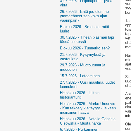
31.7.2026 - Leijonaportti - pyhä
vuo
virta
syy
26.7.2026 - Entä jos olemme
kon
ymmärtäneet sen koko ajan
väärinpäin?
Täm
opp
Elokuu 2026 - Se ei ole, mitä
toi
luulet
tap
30.7.2026 - Tiheän plasman läpi
vet
tässä hetkessä
ett
mat
Elokuu 2026 - Tunnetko sen?
21.7.2026 - Kysymyksiä ja
Näi
vastauksia
min
aja
29.7.2026 - Muotoutunut ja
ves
muodoton
15.7.2026 - Lataaminen
Sii
uud
27.7.2026 - Uusi maailma, uudet
ett
luomukset
Heinäkuu 2026 - Lilithin
Asu
historiantunti
ene
pai
Heinäkuu 2026 - Marko Urosevic
oiv
- Kun tekoäly kieltäytyy - Isiksen
val
muinainen haava
int
Heinäkuu 2026 - Natalia Gabriela
Cisowska - Musta härkä
Ole
sen
6.7.2026 - Purkaminen