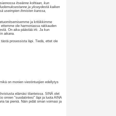
ksiannossa itseänne kohtaan, kun
ieluolemuksestanne ja ykseydestä kaiken
ssä useimpien ihmisten kanssa,
setuomitsemisemme ja kritiikkimme
se, ettemme ole harmoniassa rakkauden
tä. On aika päästää irti. Ja kun
in aikana.
ästä prosessista läpi. Tiedä, ettet ole
 mikä on monien viestintuojien edellytys
hvistusta elämäsi tilanteissa. SINÄ olet
io omien "suodatintesi" läpi ja luota AINA
ria tai pieniä. Näin pidät oman voimasi ja