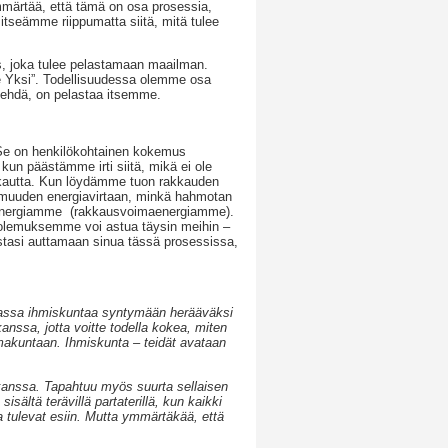
ymmärtää, että tämä on osa prosessia,
tseämme riippumatta siitä, mitä tulee
as, joka tulee pelastamaan maailman.
e Yksi”. Todellisuudessa olemme osa
 tehdä, on pelastaa itsemme.
 Se on henkilökohtainen kokemus
kun päästämme irti siitä, mikä ei ole
kkautta. Kun löydämme tuon rakkauden
tomuuden energiavirtaan, minkä hahmotan
maenergiamme (rakkausvoimaenergiamme).
luolemuksemme voi astua täysin meihin –
ustasi auttamaan sinua tässä prosessissa,
amassa ihmiskuntaa syntymään herääväksi
nssa, jotta voitte todella kokea, miten
uomakuntaan. Ihmiskunta – teidät avataan
 kanssa. Tapahtuu myös suurta sellaisen
sältä terävillä partaterillä, kun kaikki
 tulevat esiin. Mutta ymmärtäkää, että