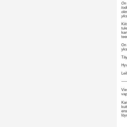
On 
tod
ole
yk
Kii
tul
kan
tee
On 
yks
Täy
Hyv
Lei
-----
Vie
vap
Kan
kui
ens
löy