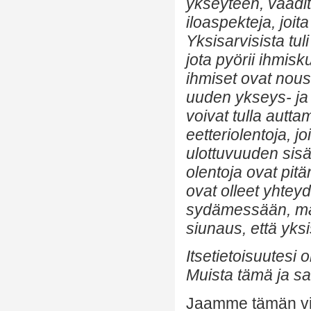
ykseyteen, vaadit
iloaspekteja, joi
Yksisarvisista tul
jota pyörii ihmis
ihmiset ovat nous
uuden ykseys- ja 
voivat tulla autt
eetteriolentoja, j
ulottuvuuden sisäl
olentoja ovat pitä
ovat olleet yhteyd
sydämessään, maag
siunaus, että yksi
Itsetietoisuutesi 
Muista tämä ja sal
Jaamme tämän vies