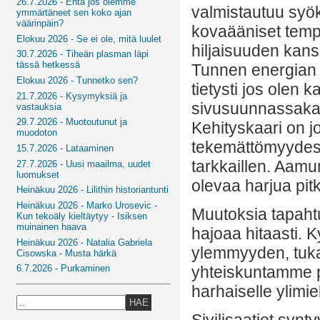
26.7.2026 - Entä jos olemme
valmistautuu syö
ymmärtäneet sen koko ajan
väärinpäin?
kovaääniset tempu
Elokuu 2026 - Se ei ole, mitä luulet
hiljaisuuden kanss
30.7.2026 - Tiheän plasman läpi
tässä hetkessä
Tunnen energian l
Elokuu 2026 - Tunnetko sen?
tietysti jos olen k
21.7.2026 - Kysymyksiä ja
sivusuunnassakaan
vastauksia
29.7.2026 - Muotoutunut ja
Kehityskaari on j
muodoton
tekemättömyydess
15.7.2026 - Lataaminen
tarkkaillen. Aamu
27.7.2026 - Uusi maailma, uudet
luomukset
olevaa harjua pitk
Heinäkuu 2026 - Lilithin historiantunti
Heinäkuu 2026 - Marko Urosevic -
Muutoksia tapahtu
Kun tekoäly kieltäytyy - Isiksen
muinainen haava
hajoaa hitaasti. K
Heinäkuu 2026 - Natalia Gabriela
ylemmyyden, tuka
Cisowska - Musta härkä
yhteiskuntamme pe
6.7.2026 - Purkaminen
harhaiselle ylimie
HAE