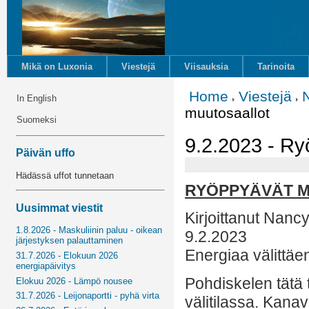
Mikä on Luxonia
Viestejä
Viisauksia
Tarinoita
Home
Viestejä
In English
muutosaallot
Suomeksi
9.2.2023 - Ry
Päivän uffo
Hädässä uffot tunnetaan
RYÖPPYÄVÄT 
Uusimmat viestit
Kirjoittanut Nancy
1.8.2026 - Maskuliinin paluu - oikean
9.2.2023
järjestyksen palauttaminen
Energiaa välittäe
31.7.2026 - Elokuun 2026
energiapäivitys
Pohdiskelen tätä t
Elokuu 2026 - Lämpö nousee
31.7.2026 - Leijonaportti - pyhä virta
välitilassa. Kanav