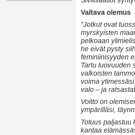
Sivilisaatiot synt
Valtava olemus
"Jotkut ovat tuos
myrskyisten maam
pelkoaan ylimieli
he eivät pysty sii
feminiinisyyden e
Tartu luovuuden sur
valkoisten tammo
voima ytimessäsi, k
valo – ja ratsastat
Voitto on olemise
ympärilläsi, täynn
Totuus paljastuu k
kantaa elämässäsi