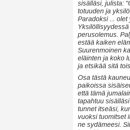
sisälläsi, julista
totuuden ja yksil
Paradoksi ... olet 
Yksilöllisyydess
perusolemus. Pal
estää kaiken elä
Suurenmoinen kau
eläinten ja koko
ja etsikää sitä toi
Osa tästä kauneud
paikoissa sisäise
että tämä jumalai
tapahtuu sisälläsi
tunnet itseäsi, kun
vuoksi tuomitset i
ne sydämeesi. Sin