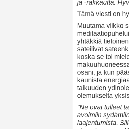
ja -rakkautta. Hyv
Tämä viesti on hyvi
Muutama viikko si
meditaatiopuhelui
yhtäkkiä tietoinen
säteilivät sateenk
koska se toi miele
makuuhuoneessa, m
osani, ja kun pääs
kaunista energiaa
taikuuden ydinolem
olemukselta yksis
"Ne ovat tulleet 
avoimiin sydämii
laajentumista. Si