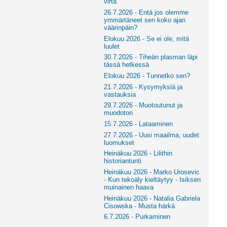
virta
26.7.2026 - Entä jos olemme
ymmärtäneet sen koko ajan
väärinpäin?
Elokuu 2026 - Se ei ole, mitä
luulet
30.7.2026 - Tiheän plasman läpi
tässä hetkessä
Elokuu 2026 - Tunnetko sen?
21.7.2026 - Kysymyksiä ja
vastauksia
29.7.2026 - Muotoutunut ja
muodoton
15.7.2026 - Lataaminen
27.7.2026 - Uusi maailma, uudet
luomukset
Heinäkuu 2026 - Lilithin
historiantunti
Heinäkuu 2026 - Marko Urosevic
- Kun tekoäly kieltäytyy - Isiksen
muinainen haava
Heinäkuu 2026 - Natalia Gabriela
Cisowska - Musta härkä
6.7.2026 - Purkaminen