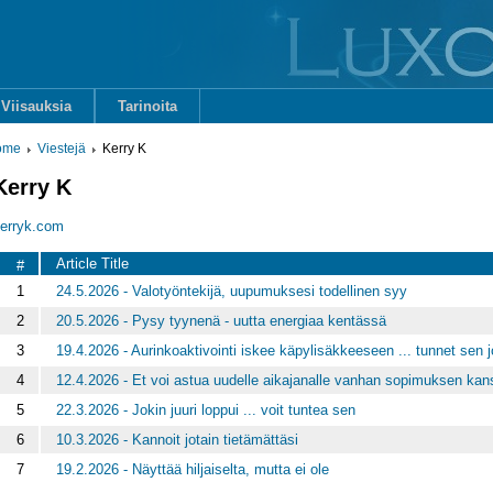
Viisauksia
Tarinoita
ome
Viestejä
Kerry K
Kerry K
erryk.com
Article Title
#
1
24.5.2026 - Valotyöntekijä, uupumuksesi todellinen syy
2
20.5.2026 - Pysy tyynenä - uutta energiaa kentässä
3
19.4.2026 - Aurinkoaktivointi iskee käpylisäkkeeseen ... tunnet sen j
4
12.4.2026 - Et voi astua uudelle aikajanalle vanhan sopimuksen kan
5
22.3.2026 - Jokin juuri loppui ... voit tuntea sen
6
10.3.2026 - Kannoit jotain tietämättäsi
7
19.2.2026 - Näyttää hiljaiselta, mutta ei ole