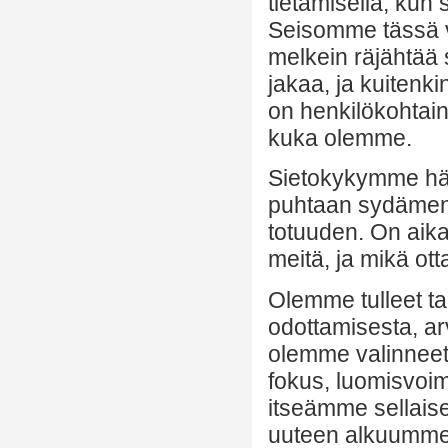
tietämisellä, kun 
Seisomme tässä 
melkein räjähtää 
jakaa, ja kuitenk
on henkilökohtain
kuka olemme.
Sietokykymme hä
puhtaan sydämen,
totuuden. On aika 
meitä, ja mikä ot
Olemme tulleet ta
odottamisesta, arv
olemme valinneet:
fokus, luomisvoim
itseämme sellaise
uuteen alkuumme