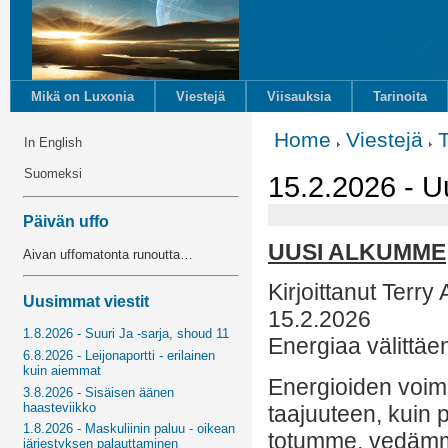
Mikä on Luxonia
Viestejä
Viisauksia
Tarinoita
Home
Viestejä
In English
Suomeksi
15.2.2026 - 
Päivän uffo
UUSI ALKUMME
Aivan uffomatonta runoutta…
Kirjoittanut Terry
Uusimmat viestit
15.2.2026
1.8.2026 - Suuri Ja -sarja, shoud 11
Energiaa välittäe
6.8.2026 - Leijonaportti - erilainen
kuin aiemmat
Energioiden voimi
3.8.2026 - Sisäisen äänen
haasteviikko
taajuuteen, kui
1.8.2026 - Maskuliinin paluu - oikean
totumme, vedämm
järjestyksen palauttaminen