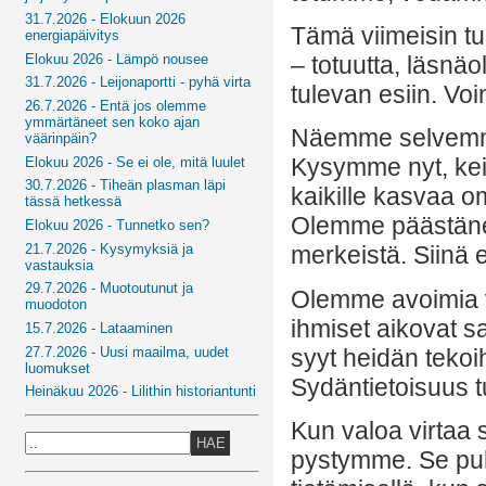
31.7.2026 - Elokuun 2026
Tämä viimeisin tu
energiapäivitys
Elokuu 2026 - Lämpö nousee
– totuutta, läsn
31.7.2026 - Leijonaportti - pyhä virta
tulevan esiin. Voi
26.7.2026 - Entä jos olemme
ymmärtäneet sen koko ajan
Näemme selvemmi
väärinpäin?
Kysymme nyt, ke
Elokuu 2026 - Se ei ole, mitä luulet
30.7.2026 - Tiheän plasman läpi
kaikille kasvaa 
tässä hetkessä
Olemme päästäneet
Elokuu 2026 - Tunnetko sen?
21.7.2026 - Kysymyksiä ja
merkeistä. Siinä e
vastauksia
29.7.2026 - Muotoutunut ja
Olemme avoimia v
muodoton
ihmiset aikovat s
15.7.2026 - Lataaminen
27.7.2026 - Uusi maailma, uudet
syyt heidän tekoi
luomukset
Sydäntietoisuus t
Heinäkuu 2026 - Lilithin historiantunti
Kun valoa virtaa 
HAE
pystymme. Se puhd